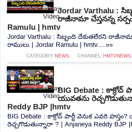
Jordar Varthalu : సిబ్
రాజీనామా చేస్తనన్న సర్
Ramulu | hmtv
Jordar Varthalu : సిబ్బంది దేకుతలేరని రాజీనామా
రాములు | Jordar Ramulu | hmtv.....»»
CATEGORY:
NEWS
CHANNEL:
HMTVNEWS
BIG Debate : కాక్రోచ్ పా
యువతను రెచ్చగొడుతున్
Reddy BJP |hmtv
BIG Debate : కాక్రోచ్ పార్టీ వెనుక ఎవరి హస్త
రెచ్చగొడుతున్నారా ? | Anjaneya Reddy BJP |h