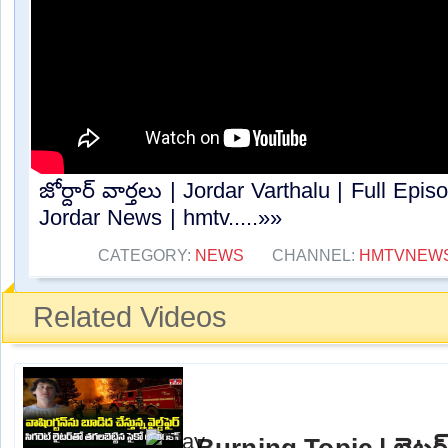
జోర్దార్ వార్తలు | Jordar Varthalu | Full Epi
Jordar News | hmtv.....»»
CATEGORY:
NEWS
CHANNEL:
HMTVNEW
Related Videos
Burning Topic | లైటర్‌త