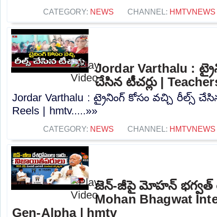
CATEGORY:
NEWS
CHANNEL:
HMTVNEWS
Jordar Varthalu : ట్రైని
చేసిన టీచర్లు | Teache
Jordar Varthalu : ట్రైనింగ్ కోసం వచ్చి రీల్స్ చేస
Reels | hmtv.....»»
CATEGORY:
NEWS
CHANNEL:
HMTVNEWS
జెన్-జీపై మోహన్ భగ్వత్
Mohan Bhagwat Inte
Gen-Alpha | hmtv