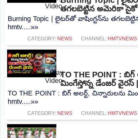
తగలబెట్టిన అమెరికా సైక
Burning Topic | లైటర్‌తో వాషింగ్టన్‌ను తగలబెట్టి
hmtv.....»»
CATEGORY:
NEWS
CHANNEL:
HMTVNEWS
TO THE POINT : బిగ్ అల
మింగేస్తోన్న డేంజర్ వైరస
TO THE POINT : బిగ్ అలర్ట్, చిన్నారులను మింగేస
hmtv.....»»
CATEGORY:
NEWS
CHANNEL:
HMTVNEWS