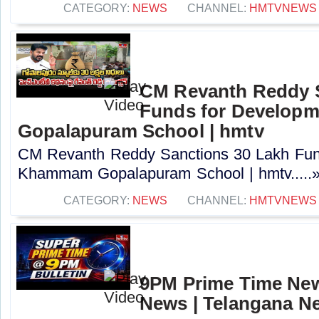
CATEGORY:
NEWS
CHANNEL:
HMTVNEWS
CM Revanth Reddy S
Funds for Develop
Gopalapuram School | hmtv
CM Revanth Reddy Sanctions 30 Lakh Fun
Khammam Gopalapuram School | hmtv.....
CATEGORY:
NEWS
CHANNEL:
HMTVNEWS
9PM Prime Time News
News | Telangana N