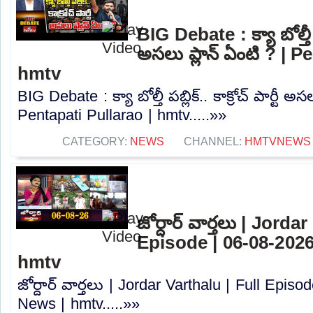
BIG Debate : క్యా బోల్తీ పబ్
అసలు ప్లాన్ ఏంటి ? | P
hmtv
BIG Debate : క్యా బోల్తీ పబ్లిక్.. కాక్రోచ్ పార్టీ అస
Pentapati Pullarao | hmtv.....»»
CATEGORY:
NEWS
CHANNEL:
HMTVNEWS
జోర్దార్ వార్తలు | Jorda
Episode | 06-08-2026
hmtv
జోర్దార్ వార్తలు | Jordar Varthalu | Full Epis
News | hmtv.....»»