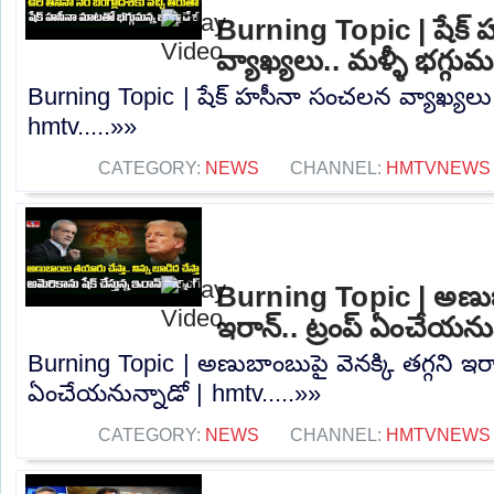
Burning Topic | షేక్
వ్యాఖ్యలు.. మళ్ళీ భగ్గుమ
Burning Topic | షేక్ హసీనా సంచలన వ్యాఖ్యలు.. 
hmtv.....»»
CATEGORY:
NEWS
CHANNEL:
HMTVNEWS
Burning Topic | అణుబాం
ఇరాన్.. ట్రంప్ ఏంచేయను
Burning Topic | అణుబాంబుపై వెనక్కి తగ్గని ఇరాన
ఏంచేయనున్నాడో | hmtv.....»»
CATEGORY:
NEWS
CHANNEL:
HMTVNEWS