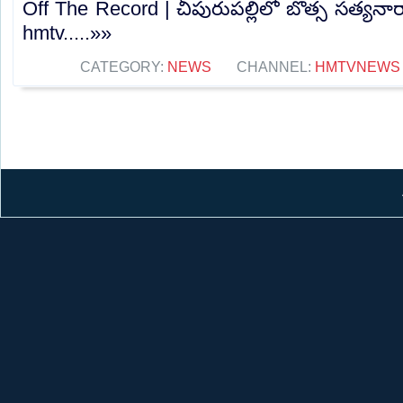
Off The Record | చీపురుపల్లిలో బొత్స సత్య
hmtv.....»»
CATEGORY:
NEWS
CHANNEL:
HMTVNEWS