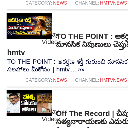
CATEGORY:
NEWS
CHANNEL:
HMTVNEWS
TO THE POINT : ఆకర్షణ 
మానసిక నిపుణులు చెప్త
hmtv
TO THE POINT : ఆకర్షణ శక్తీ గురుంచి మానసిక న
సలహాలు మీకోసం | hmtv.....»»
CATEGORY:
NEWS
CHANNEL:
HMTVNEWS
Off The Record | చీపుర
సత్యనారాయణకు ఎదురుగ