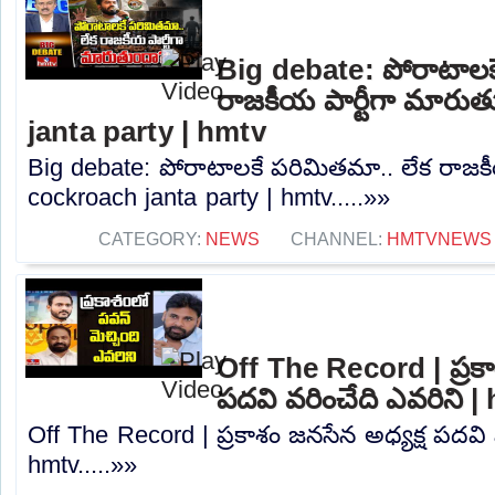
Big debate: పోరాటాలక
రాజకీయ పార్టీగా మారు
janta party | hmtv
Big debate: పోరాటాలకే పరిమితమా.. లేక రాజకీ
cockroach janta party | hmtv.....»»
CATEGORY:
NEWS
CHANNEL:
HMTVNEWS
Off The Record | ప్రకా
పదవి వరించేది ఎవరిని |
Off The Record | ప్రకాశం జనసేన అధ్యక్ష పదవి 
hmtv.....»»