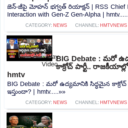
జెన్-జీపై మోహన్ భగ్వత్ రియాక్షన్ | RSS Chi
Interaction with Gen-Z Gen-Alpha | hmtv....
CATEGORY:
NEWS
CHANNEL:
HMTVNEWS
BIG Debate : మరో ఉద్య
కాక్రోచ్ పార్టీ.. రాజకీయాల్ల
hmtv
BIG Debate : మరో ఉద్యమానికి సిద్ధమైన కాక్రోచ్ పా
ఇస్తుందా? | hmtv.....»»
CATEGORY:
NEWS
CHANNEL:
HMTVNEWS