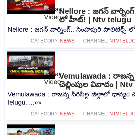
Nellore : జగన్ వార్నింగ్
లో హీట్! | Ntv telugu
Nellore : జగన్ వార్నింగ్.. సింహపురి పాలిటిక్స్ ల
CATEGORY:
NEWS
CHANNEL:
NTVTELU
Vemulawada : రాజన్న సిర
చెల్లింపుల వివాదం | Nt
Vemulawada : రాజన్న సిరిసిల్ల జిల్లాలో ధాన్యం 
telugu.....»»
CATEGORY:
NEWS
CHANNEL:
NTVTELU