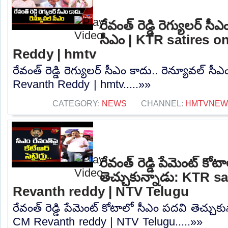
రేవంత్ రెడ్డి రెగ్యులర్ సీ
సీఎం | KTR satires 
Reddy | hmtv
రేవంత్ రెడ్డి రెగ్యులర్ సీఎం కాదు.. రెన్యూవల్ 
Revanth Reddy | hmtv.....»»
CATEGORY:
NEWS
CHANNEL:
HMTVNEW
రేవంత్ రెడ్డి పేమెంట్ కో
తెచ్చుకున్నాడు: KTR s
Revanth reddy | NTV Telugu
రేవంత్ రెడ్డి పేమెంట్ కోటాలో సీఎం పదవి తెచ్చుక
CM Revanth reddy | NTV Telugu.....»»