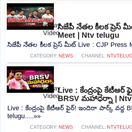
సిజేపీ నేతల కీలక ప్రెస్
Meet | Ntv telugu
సిజేపీ నేతల కీలక ప్రెస్ మీట్ Live : CJP Press 
CATEGORY:
NEWS
CHANNEL:
NTVTELU
Live : కేంద్రంపై కేటీఆర్ ఫ
BRSV మహాధర్నా | Ntv
Live : కేంద్రంపై కేటీఆర్ ఫైర్! ఇందిరా పార్క్ వద
telugu.....»»
CATEGORY:
NEWS
CHANNEL:
NTVTELU