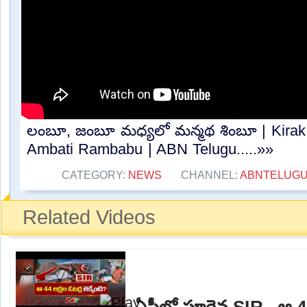
లంబూ, జంబూ మధ్యలో మన్మథ శింబూ | Kirak
Ambati Rambabu | ABN Telugu.....»»
CATEGORY:
NEWS
CHANNEL:
ABNTELUG
Related Videos
ఏపీలో పూర్తైన SIR.. ఆ 44