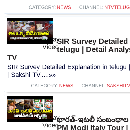
CATEGORY:
NEWS
CHANNEL:
NTVTELUG
SIR Survey Detailed
telugu | Detail Anal
TV
SIR Survey Detailed Explanation in telugu 
| Sakshi TV.....»»
CATEGORY:
NEWS
CHANNEL:
SAKSHIT
భారత్-ఇటలీ సంబంధాల బల
PM Modi Italy Tour |