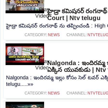
హైడ్రా కమిషనర్ రంగనాథ్
Court | Ntv telugu
హైడ్రా కమిషనర్ రంగనాథ్ ను తప్పించండి : High C
CATEGORY:
NEWS
CHANNEL:
NTVTELU
Nalgonda : ఇందిరమ్మ ఇల
ఎక్కిన యువకుడు | Ntv
Nalgonda : ఇందిరమ్మ ఇల్లు కోసం సెల్ టవర్ ఎ
telugu.....»»
CATEGORY:
NEWS
CHANNEL:
NTVTELU