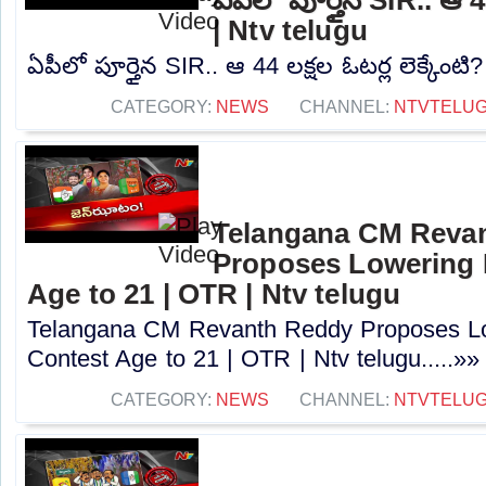
| Ntv telugu
ఏపీలో పూర్తైన SIR.. ఆ 44 లక్షల ఓటర్ల లెక్కేంటి?
CATEGORY:
NEWS
CHANNEL:
NTVTELU
Telangana CM Reva
Proposes Lowering 
Age to 21 | OTR | Ntv telugu
Telangana CM Revanth Reddy Proposes Lo
Contest Age to 21 | OTR | Ntv telugu.....»»
CATEGORY:
NEWS
CHANNEL:
NTVTELU