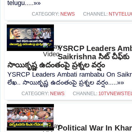
telugu.....»»
CATEGORY:
NEWS
CHANNEL:
NTVTELU
YSRCP Leaders Amb
Saikrishna సిట్ చీఫ్‌కు
సాయికృష్ణ ఉదంతంపై ప్రశ్నల వర్షం
YSRCP Leaders Ambati rambabu On Saikrish
లేఖ.. సాయికృష్ణ ఉదంతంపై ప్రశ్నల వర్షం.....»»
CATEGORY:
NEWS
CHANNEL:
10TVNEWSTE
Political War In Kh