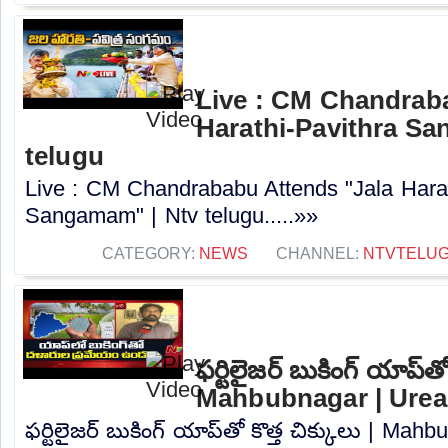
Live : CM Chandrab
Harathi-Pavithra Sa
telugu
Live : CM Chandrababu Attends "Jala Harat
Sangamam" | Ntv telugu.....»»
CATEGORY:
NEWS
CHANNEL:
NTVTELU
ఫర్టిలైజర్ బుకింగ్ యాప్‌తో
Mahbubnagar | Urea 
ఫర్టిలైజర్ బుకింగ్ యాప్‌తో కొత్త చిక్కులు | Ma