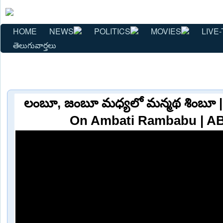
HOME
NEWS
POLITICS
MOVIES
LIVE-
తెలుగువార్తలు
లంబూ, జంబూ మధ్యలో మన్మథ శింబూ |
On Ambati Rambabu | A