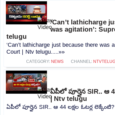
‘Can’t lathicharge j
was agitation’: Sup
telugu
‘Can’t lathicharge just because there was a
Court | Ntv telugu.....»»
CATEGORY:
NEWS
CHANNEL:
NTVTELU
ఏపీలో పూర్తైన SIR.. ఆ 44
| Ntv telugu
ఏపీలో పూర్తైన SIR.. ఆ 44 లక్షల ఓటర్ల లెక్కేంటి?