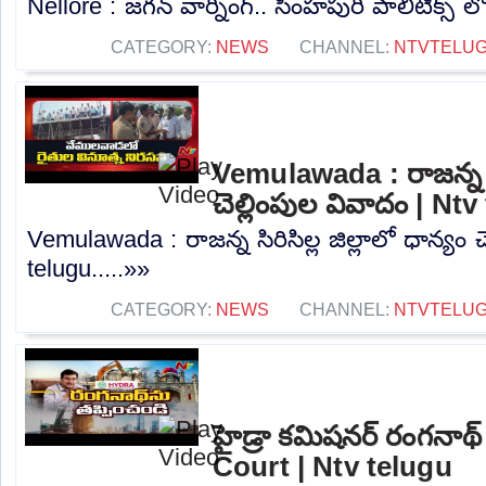
Nellore : జగన్ వార్నింగ్.. సింహపురి పాలిటిక్స్ ల
CATEGORY:
NEWS
CHANNEL:
NTVTELU
Vemulawada : రాజన్న సిర
చెల్లింపుల వివాదం | Nt
Vemulawada : రాజన్న సిరిసిల్ల జిల్లాలో ధాన్యం 
telugu.....»»
CATEGORY:
NEWS
CHANNEL:
NTVTELU
హైడ్రా కమిషనర్ రంగనాథ్
Court | Ntv telugu