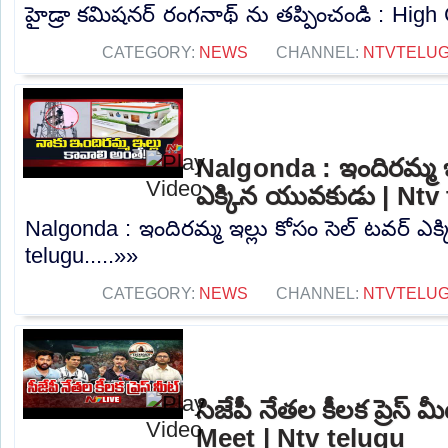
హైడ్రా కమిషనర్ రంగనాథ్ ను తప్పించండి : High C
CATEGORY:
NEWS
CHANNEL:
NTVTELU
Nalgonda : ఇందిరమ్మ ఇల
ఎక్కిన యువకుడు | Ntv
Nalgonda : ఇందిరమ్మ ఇల్లు కోసం సెల్ టవర్ ఎ
telugu.....»»
CATEGORY:
NEWS
CHANNEL:
NTVTELU
సిజేపీ నేతల కీలక ప్రెస్
Meet | Ntv telugu