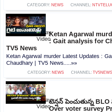
CATEGORY:
NEWS
CHANNEL:
NTVTELU
Ketan Agarwal murd
: Gait analysis for 
TV5 News
Ketan Agarwal murder Latest Updates : Gai
Chaudhary | TV5 News.....»»
CATEGORY:
NEWS
CHANNEL:
TV5NEW
టెన్షన్ పెంచుతున్న BLO
Over voter survey P