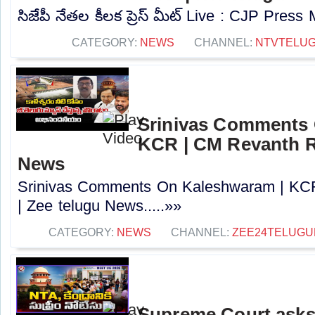
సిజేపీ నేతల కీలక ప్రెస్ మీట్ Live : CJP Press 
CATEGORY:
NEWS
CHANNEL:
NTVTELU
Srinivas Comments 
KCR | CM Revanth R
News
Srinivas Comments On Kaleshwaram | KC
| Zee telugu News.....»»
CATEGORY:
NEWS
CHANNEL:
ZEE24TELUG
Supreme Court asks