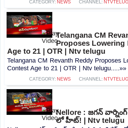
CATEGORY:
NEWS
CHANNEL:
NTVTELU
Telangana CM Reva
Proposes Lowering 
Age to 21 | OTR | Ntv telugu
Telangana CM Revanth Reddy Proposes Lo
Contest Age to 21 | OTR | Ntv telugu.....»»
CATEGORY:
NEWS
CHANNEL:
NTVTELU
Nellore : జగన్ వార్నింగ్
లో హీట్! | Ntv telugu