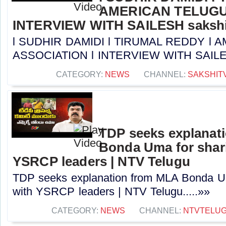
AMERICAN TELUGU
INTERVIEW WITH SAILESH sakshi
l SUDHIR DAMIDI l TIRUMAL REDDY l
ASSOCIATION l INTERVIEW WITH SAILESH 
CATEGORY:
NEWS
CHANNEL:
SAKSHIT
TDP seeks explanat
Bonda Uma for shari
YSRCP leaders | NTV Telugu
TDP seeks explanation from MLA Bonda Um
with YSRCP leaders | NTV Telugu.....»»
CATEGORY:
NEWS
CHANNEL:
NTVTELU