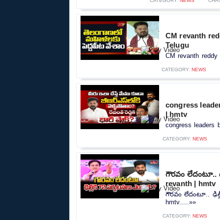
CATEGORY:
NEWS
CHA
CM revanth red
Telugu
CM revanth reddy 
CATEGORY:
NEWS
congress leade
| hmtv
congress leaders b
CATEGORY:
NEWS
గౌరవం లేదంటూ.. 
revanth | hmtv
గౌరవం లేదంటూ.. ఢిల
hmtv.....»»
CATEGORY:
NEWS