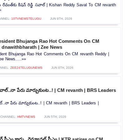
ఎం రేవంత్‎కు కిషన్ రెడ్డి సవాల్ | Kishan Reddy Saval To CM revanth
»
ANNEL:
10TVNEWSTELUGU
JUN 9TH, 2026
esident Bhujanga Rao Hot Comments On CM
| dnawithbharath | Zee News
dent Bhujanga Rao Hot Comments On CM revanth Reddy |
ee News.....»»
NNEL:
ZEE24TELUGUNEWS
JUN 8TH, 2026
వాల్..నా పేరు మార్చుకుంట..! | CM revanth | BRS Leaders
ల్..నా పేరు మార్చుకుంట..! | CM revanth | BRS Leaders |
CHANNEL:
HMTVNEWS
JUN 5TH, 2026
్యులర్ సీఎం కాదు.. రెన్యూవల్ సీఎం | KTR satires on CM