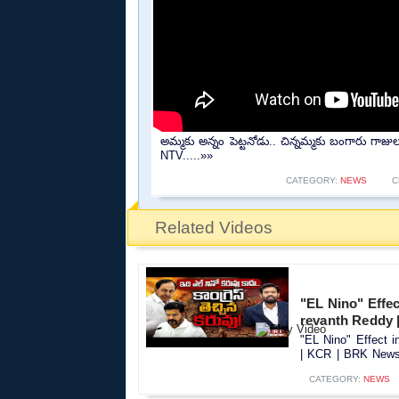
అమ్మకు అన్నం పెట్టనోడు.. చిన్నమ్మకు బంగారు గా
NTV.....»»
CATEGORY:
NEWS
C
Related Videos
"EL Nino" Effec
revanth Reddy
"EL Nino" Effect 
| KCR | BRK News.
CATEGORY:
NEWS