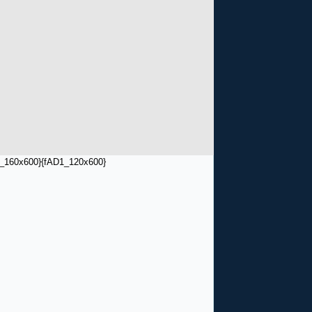
_160x600}
{fAD1_120x600}