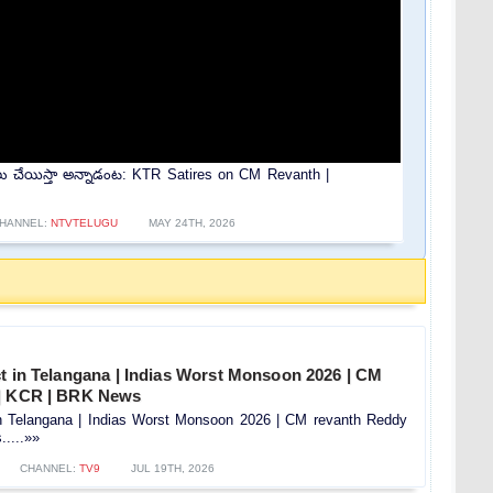
జులు చేయిస్తా అన్నాడంట: KTR Satires on CM Revanth |
HANNEL:
NTVTELUGU
MAY 24TH, 2026
t in Telangana | Indias Worst Monsoon 2026 | CM
 | KCR | BRK News
in Telangana | Indias Worst Monsoon 2026 | CM revanth Reddy
....»»
CHANNEL:
TV9
JUL 19TH, 2026