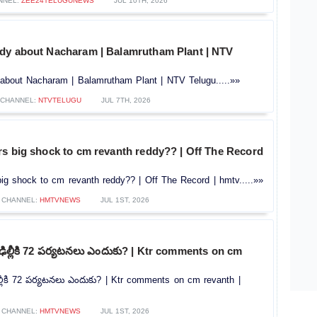
NNEL:
ZEE24TELUGUNEWS
JUL 10TH, 2026
dy about Nacharam | Balamrutham Plant | NTV
about Nacharam | Balamrutham Plant | NTV Telugu.....»»
CHANNEL:
NTVTELUGU
JUL 7TH, 2026
rs big shock to cm revanth reddy?? | Off The Record
ig shock to cm revanth reddy?? | Off The Record | hmtv.....»»
CHANNEL:
HMTVNEWS
JUL 1ST, 2026
ఢిల్లీకి 72 పర్యటనలు ఎందుకు? | Ktr comments on cm
్లీకి 72 పర్యటనలు ఎందుకు? | Ktr comments on cm revanth |
CHANNEL:
HMTVNEWS
JUL 1ST, 2026