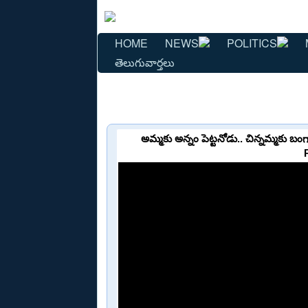
HOME
NEWS
POLITICS
తెలుగువార్తలు
అమ్మకు అన్నం పెట్టనోడు.. చిన్నమ్మకు 