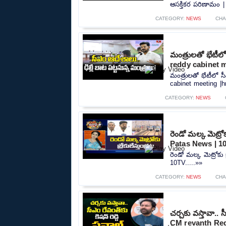
ఆసక్తికర పరిణామం |
CATEGORY:
NEWS
CHA
మంత్రులతో భేటీలో
reddy cabinet 
మంత్రులతో భేటీలో సీ
cabinet meeting |h
CATEGORY:
NEWS
రెండో మల్క మెట్రో
Patas News | 1
రెండో మల్క మెట్రోకు
10TV.....»»
CATEGORY:
NEWS
CHA
చర్చకు వస్తావా.. 
CM revanth Red