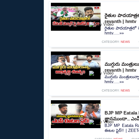
రైతుల పాదయాత్రలో
revanth | hmtv
రైతుల పాదయాత్రలో ర
hmtv.....»»
CATEGORY:
NEWS
ముగ్గురు మంత్రుల
revanth | hmtv
ముగ్గురు మంత్రులున్
hmtv.....»»
CATEGORY:
NEWS
BJP MP Eatala 
ఙ్ఞానముందా.. ఎం
BJP MP Eatala Raj
ఈటల ఫైర్!! | ZEET