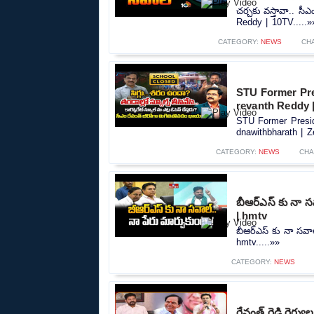
చర్చకు వస్తావా.. సీ
Reddy | 10TV.....»
CATEGORY:
NEWS
CH
STU Former Pr
revanth Reddy 
STU Former Presi
dnawithbharath | Z
CATEGORY:
NEWS
CHA
బీఆర్ఎస్ కు నా స
| hmtv
బీఆర్ఎస్ కు నా సవా
hmtv.....»»
CATEGORY:
NEWS
రేవంత్ రెడ్డి రెగ