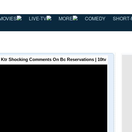
MOVIES
LIVE-TV
MORE
COMEDY
SHORT-
ున్నాం | Ktr Shocking Comments On Bc Reservations | 10tv