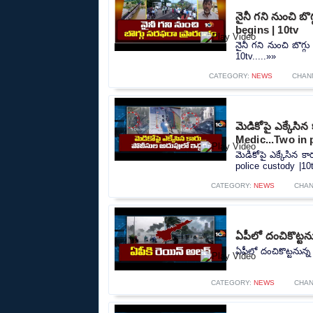
నైనీ గని నుంచి బ
begins | 10tv
నైనీ గని నుంచి బొగ్
10tv.....»»
CATEGORY:
NEWS
CHAN
మెడికోపై ఎక్కేసి
Medic...Two in 
మెడికోపై ఎక్కేసిన 
police custody |10t
CATEGORY:
NEWS
CHAN
ఏపీలో దంచికొట్టను
ఏపీలో దంచికొట్టనున్న
CATEGORY:
NEWS
CHAN