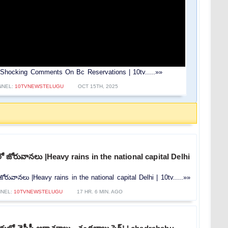
ం | Ktr Shocking Comments On Bc Reservations | 10tv.....»»
NNEL:
10TVNEWSTELUGU
OCT 15TH, 2025
లీలో జోరువానలు |Heavy rains in the national capital Delhi
ో జోరువానలు |Heavy rains in the national capital Delhi | 10tv.....»»
NEL:
10TVNEWSTELUGU
17 HR. 6 MIN. AGO