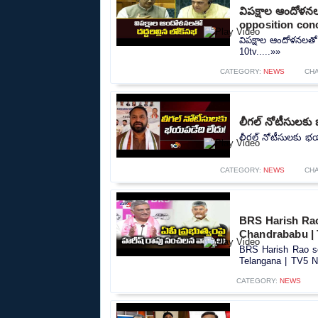
విపక్షాల ఆందోళన
opposition conc
విపక్షాల ఆందోళనలతో
10tv.....»»
CATEGORY:
NEWS
CH
లీగల్ నోటీసులకు 
లీగల్ నోటీసులకు భయప
CATEGORY:
NEWS
CH
BRS Harish Ra
Chandrababu | 
BRS Harish Rao s
Telangana | TV5 N
CATEGORY:
NEWS