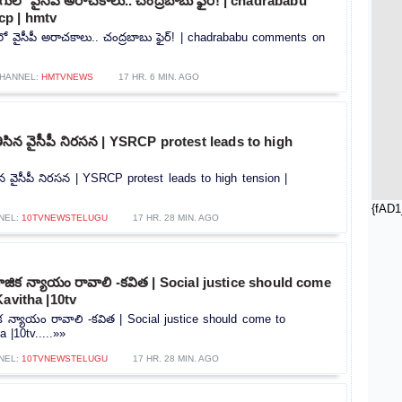
లో వైసీపీ అరాచకాలు.. చంద్రబాబు ఫైర్! | chadrababu
p | hmtv
 వైసీపీ అరాచకాలు.. చంద్రబాబు ఫైర్! | chadrababu comments on
HANNEL:
HMTVNEWS
17 HR. 6 MIN. AGO
ి తీసిన వైసీపీ నిరసన | YSRCP protest leads to high
తీసిన వైసీపీ నిరసన | YSRCP protest leads to high tension |
{fAD1
NEL:
10TVNEWSTELUGU
17 HR. 28 MIN. AGO
ిక న్యాయం రావాలి -కవిత | Social justice should come
Kavitha |10tv
 న్యాయం రావాలి -కవిత | Social justice should come to
 |10tv.....»»
NEL:
10TVNEWSTELUGU
17 HR. 28 MIN. AGO