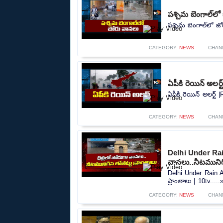
పశ్చిమ బెంగాల్‌ల
పశ్చిమ బెంగాల్‌లో జ
CATEGORY:
NEWS
CHAN
ఏపీకి రెయిన్ అలర్
ఏపీకి రెయిన్ అలర్ట్ 
CATEGORY:
NEWS
CHAN
Delhi Under Rain
వానలు..నీటమునిగి
Delhi Under Rain A
ప్రాంతాలు | 10tv.....
CATEGORY:
NEWS
CHAN