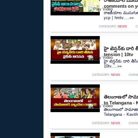
రాజకీయాల ముసుగు
comments on yc
రాజకీయాల ముసుగులో
ycp | hmtv.....»»
CATEGORY:
NEWS
C
హై టెన్షన్‌కు దార
tension | 10tv
హై టెన్షన్‌కు దారి 
10tv.....»»
CATEGORY:
NEWS
CHAN
తెలంగాణలో సామాజ
to Telangana - 
తెలంగాణలో సామాజిక
Telangana - Kavitha
CATEGORY:
NEWS
CHAN