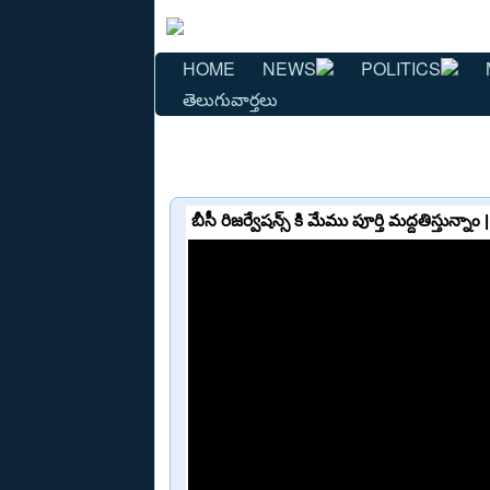
HOME
NEWS
POLITICS
తెలుగువార్తలు
బీసీ రిజర్వేషన్స్ కి మేము పూర్తి మద్దతిస్త