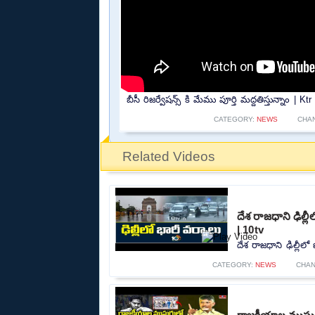
బీసీ రిజర్వేషన్స్ కి మేము పూర్తి మద్దతిస్తున్నా
CATEGORY:
NEWS
CHA
Related Videos
దేశ రాజధాని ఢిల్
| 10tv
దేశ రాజధాని ఢిల్లీల
CATEGORY:
NEWS
CHAN