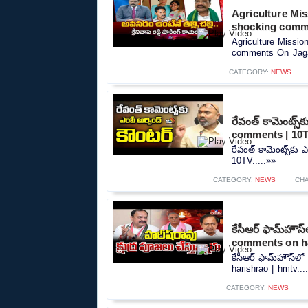
Agriculture Mi
shocking comm
Agriculture Missi
comments On Jaga
CATEGORY:
NEWS
రేవంత్ కామెంట్స్
comments | 10
రేవంత్ కామెంట్స్‌కు
10TV.....»»
CATEGORY:
NEWS
CH
కేసీఆర్ ఫామ్‌హౌస
comments on ha
కేసీఆర్ ఫామ్‌హౌస్‌
harishrao | hmtv...
CATEGORY:
NEWS