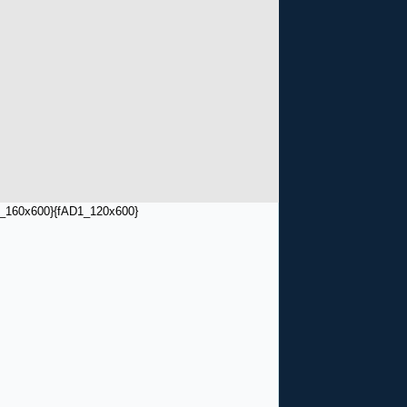
_160x600}
{fAD1_120x600}