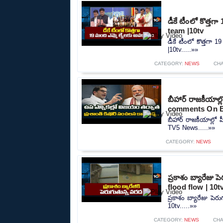
డీకే టీంలో కొత్త
team |10tv
డీకే టీంలో కొత్తగా
|10tv.....»»
CATEGORY:
NEWS
CH
బీహార్ రాజకీయాల
comments On B
బీహార్ రాజకీయాల్ల
TV5 News.....»»
CATEGORY:
NEWS
ప్రకాశం బ్యారేజు
flood flow | 10t
ప్రకాశం బ్యారేజు పె
10tv.....»»
CATEGORY:
NEWS
CH