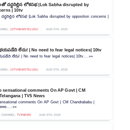
లతో దద్దరిల్లిన లోకసభ |Lok Sabha disrupted by
erns | 10tv
 దద్దరిల్లిన లోకసభ |Lok Sabha disrupted by opposition concerns |
ANNEL:
10TVNEWSTELUGU
AUG 5TH, 2026
భయపడేది లేదు! | No need to fear legal notices| 10tv
డేది లేదు! | No need to fear legal notices| 10tv.....»»
ANNEL:
10TVNEWSTELUGU
AUG 5TH, 2026
o sensational comments On AP Govt | CM
Telangana | TV5 News
ensational comments On AP Govt | CM Chandrababu |
ews.....»»
CHANNEL:
TV5NEWS
AUG 5TH, 2026