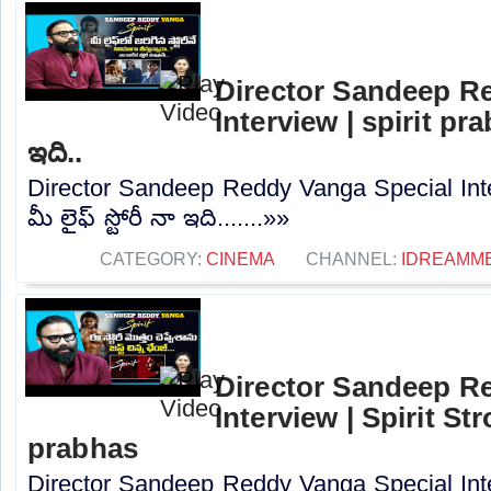
Director Sandeep R
Interview | spirit prabh
ఇది..
Director Sandeep Reddy Vanga Special Inter
మీ లైఫ్ స్టోరీ నా ఇది.......»»
CATEGORY:
CINEMA
CHANNEL:
IDREAMM
Director Sandeep R
Interview | Spirit Str
prabhas
Director Sandeep Reddy Vanga Special Inter