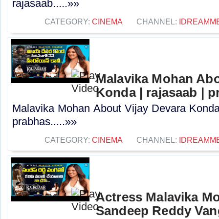
rajasaab.....»»
CATEGORY:
CINEMA
CHANNEL:
IDREAMM
Malavika Mohan Abo
Konda | rajasaab | 
Malavika Mohan About Vijay Devara Konda 
prabhas.....»»
CATEGORY:
CINEMA
CHANNEL:
IDREAMM
Actress Malavika M
Sandeep Reddy Vanga