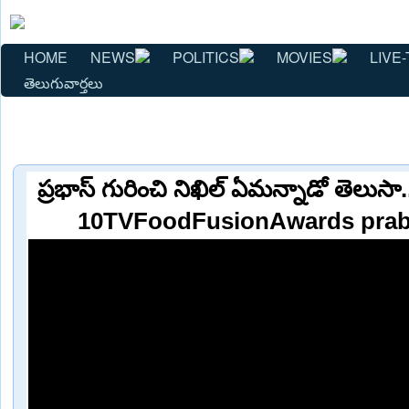
HOME
NEWS
POLITICS
MOVIES
LIVE-
తెలుగువార్తలు
ప్రభాస్ గురించి నిఖిల్ ఏమన్నాడో తెలుస
10TVFoodFusionAwards prab