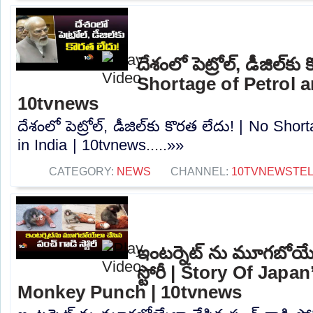
దేశంలో పెట్రోల్‌, డీజిల్‌క
Shortage of Petrol an
10tvnews
దేశంలో పెట్రోల్‌, డీజిల్‌కు కొరత లేదు! | No Sho
in India | 10tvnews.....»»
CATEGORY:
NEWS
CHANNEL:
10TVNEWSTE
ఇంటర్నెట్ ను మూగబోయేల
స్టోరీ | Story Of Japa
Monkey Punch | 10tvnews