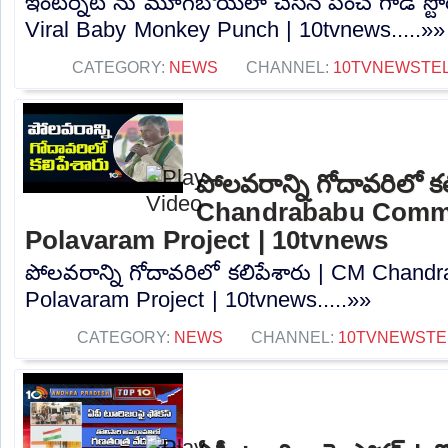
ఇంటర్నెట్ ను మూగబోయేలా చేసిన పంచ్ గాడి స్టో
Viral Baby Monkey Punch | 10tvnews.....»»
CATEGORY:
NEWS
CHANNEL:
10TVNEWSTE
పోలవరాన్ని గోదావరిలో క
Chandrababu Comm
Polavaram Project | 10tvnews
పోలవరాన్ని గోదావరిలో కలిపేశారు | CM Chan
Polavaram Project | 10tvnews.....»»
CATEGORY:
NEWS
CHANNEL:
10TVNEWSTE