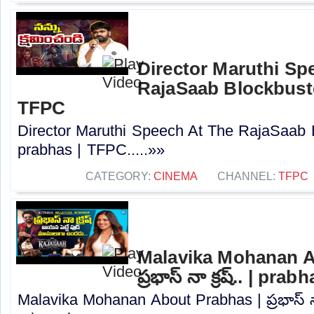
Director Maruthi Sp
RajaSaab Blockbuste
TFPC
Director Maruthi Speech At The RajaSaab 
prabhas | TFPC.....»»
CATEGORY:
CINEMA
CHANNEL:
TFPC
Malavika Mohanan A
ప్రభాస్ నా క్రష్.. | pra
Malavika Mohanan About Prabhas | ప్రభాస్ నా 