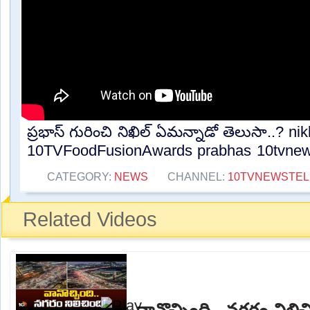
ప్రభాస్ గురించి నిఖిల్ ఏమన్నాడో తెలుసా..? nik
10TVFoodFusionAwards prabhas 10tvnews
CATEGORY:
NEWS
CHANNEL:
10TVNEWSTE
Related Videos
వానొచ్చింది.. నగరం నిల