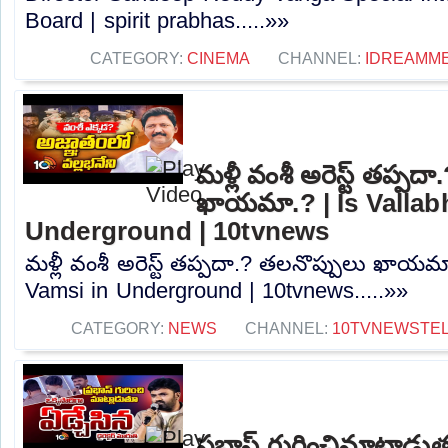
Board | spirit prabhas.....»»
CATEGORY:
CINEMA
CHANNEL:
IDREAMME
మళ్లీ వంశీ అరెస్ట్ తప్పద
ఖాయమా.? | Is Vallab
Underground | 10tvnews
మళ్లీ వంశీ అరెస్ట్ తప్పదా.? తలనొప్పులు ఖాయమ
Vamsi in Underground | 10tvnews.....»»
CATEGORY:
NEWS
CHANNEL:
10TVNEWSTE
ప్రభాస్ గురించిమాట్లాడు