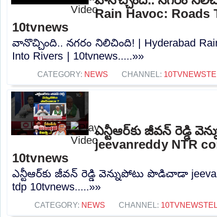
Rain Havoc: Roads T
10tvnews
వానొచ్చింది.. నగరం నిలిచింది! | Hyderabad R
Into Rivers | 10tvnews.....»»
CATEGORY:
NEWS
CHANNEL:
10TVNEWSTE
ఎన్టీఆర్‌కు జీవన్ రెడ్డి వ
jeevanreddy NTR co
10tvnews
ఎన్టీఆర్‌కు జీవన్ రెడ్డి వెన్నుపోటు పొడిచాడా 
tdp 10tvnews.....»»
CATEGORY:
NEWS
CHANNEL:
10TVNEWSTE