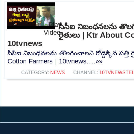
సీసీఐ నిబంధనలను తొలగించ
రైతులు | Ktr About C
10tvnews
సీసీఐ నిబంధనలను తొలగించాలని రోడ్డెక్కిన పత్తి 
Cotton Farmers | 10tvnews.....»»
CATEGORY:
NEWS
CHANNEL:
10TVNEWSTE