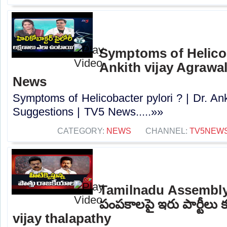
Symptoms of Helicoba
Ankith vijay Agrawa
News
Symptoms of Helicobacter pylori ? | Dr. Ank
Suggestions | TV5 News.....»»
CATEGORY:
NEWS
CHANNEL:
TV5NEW
Tamilnadu Assembly E
పంపకాలపై ఇరు పార్టీలు 
vijay thalapathy