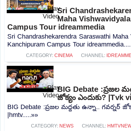
Sri Chandrashekare
Maha Vishwavidyal
Campus Tour idreammedia
Sri Chandrashekarendra Saraswathi Maha
Kanchipuram Campus Tour idreammedia....
CATEGORY:
CINEMA
CHANNEL:
IDREAMME
BIG Debate :ప్రజల మద్ద
జోక్యం ఎందుకు? |Tvk v
BIG Debate :ప్రజల మద్దతు ఉన్నా.. గవర్నర్ జో
|hmtv.....»»
CATEGORY:
NEWS
CHANNEL:
HMTVNE