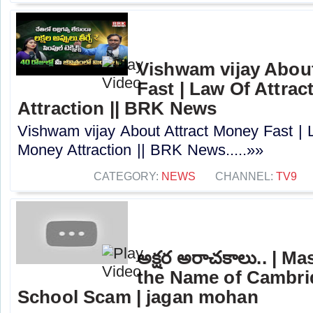
Vishwam vijay Abou
Fast | Law Of Attrac
Attraction || BRK News
Vishwam vijay About Attract Money Fast | L
Money Attraction || BRK News.....»»
CATEGORY:
NEWS
CHANNEL:
TV9
అక్షర అరాచకాలు.. | M
the Name of Cambri
School Scam | jagan mohan