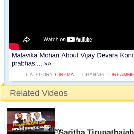
Malavika Mohan About Vijay Devara Konda
prabhas.....»»
CATEGORY:
CINEMA
CHANNEL:
IDREAMME
Related Videos
Saritha Tirupathaia