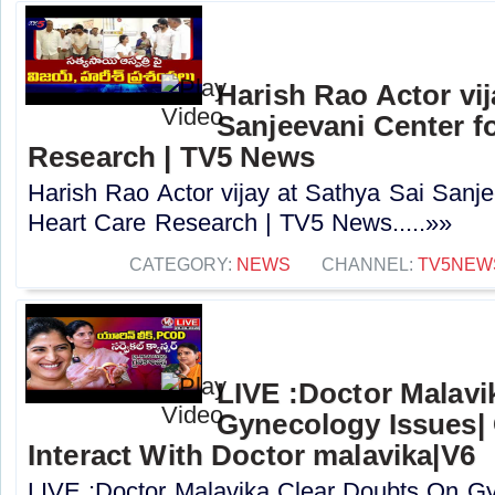
Harish Rao Actor vij
Sanjeevani Center fo
Research | TV5 News
Harish Rao Actor vijay at Sathya Sai Sanje
Heart Care Research | TV5 News.....»»
CATEGORY:
NEWS
CHANNEL:
TV5NEW
LIVE :Doctor Malavi
Gynecology Issues|
Interact With Doctor malavika|V6
LIVE :Doctor Malavika Clear Doubts On Gy