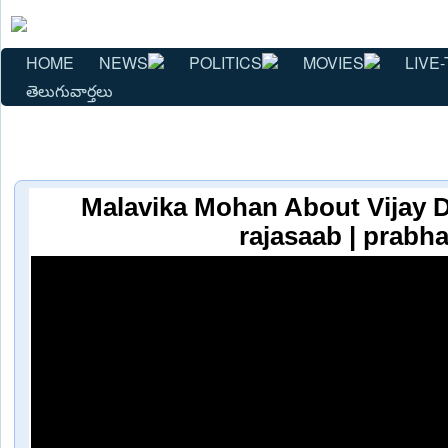
HOME
NEWS
POLITICS
MOVIES
LIVE-
తెలుగువార్తలు
Malavika Mohan About Vijay 
rajasaab | prabh