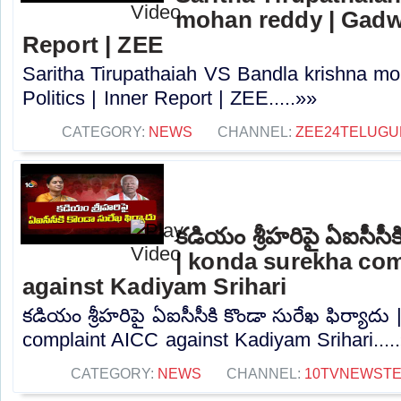
mohan reddy | Gadwal
Report | ZEE
Saritha Tirupathaiah VS Bandla krishna m
Politics | Inner Report | ZEE.....»»
CATEGORY:
NEWS
CHANNEL:
ZEE24TELUG
కడియం శ్రీహరిపై ఏఐసీసీక
| konda surekha co
against Kadiyam Srihari
కడియం శ్రీహరిపై ఏఐసీసీకి కొండా సురేఖ ఫిర్యాద
complaint AICC against Kadiyam Srihari....
CATEGORY:
NEWS
CHANNEL:
10TVNEWST