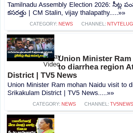
Tamilnadu Assembly Election 2026: సీట్ల పంప
కసరత్తు | CM Stalin, vijay thalapathy.....»»
CATEGORY:
NEWS
CHANNEL:
NTVTELU
Union Minister Ram 
to diarrhea region A
District | TV5 News
Union Minister Ram mohan Naidu visit to di
Srikakulam District | TV5 News.....»»
CATEGORY:
NEWS
CHANNEL:
TV5NEW