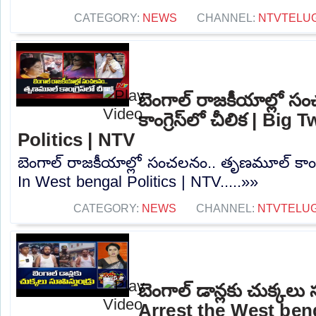
CATEGORY:
NEWS
CHANNEL:
NTVTELU
బెంగాల్‌ రాజకీయాల్లో
కాంగ్రెస్‌లో చీలిక | Bi
Politics | NTV
బెంగాల్‌ రాజకీయాల్లో సంచలనం.. తృణమూల్ కాంగ్రె
In West bengal Politics | NTV.....»»
CATEGORY:
NEWS
CHANNEL:
NTVTELU
బెంగాల్ డాన్లకు చుక్కలు స
Arrest the West ben