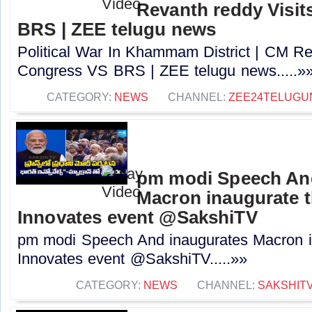
Revanth reddy Visit
BRS | ZEE telugu news
Political War In Khammam District | CM Rev
Congress VS BRS | ZEE telugu news.....»
CATEGORY:
NEWS
CHANNEL:
ZEE24TELUG
pm modi Speech An
Macron inaugurate t
Innovates event @SakshiTV
pm modi Speech And inaugurates Macron in
Innovates event @SakshiTV.....»»
CATEGORY:
NEWS
CHANNEL:
SAKSHIT