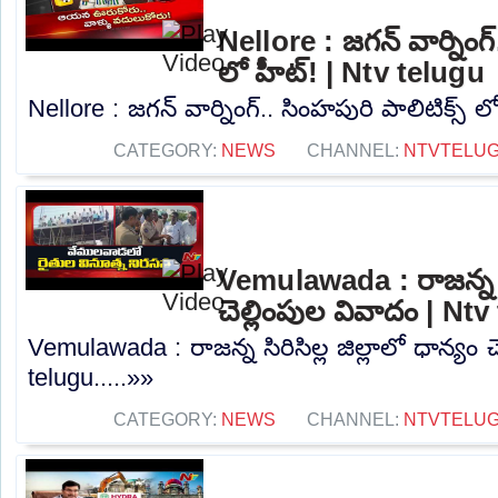
Nellore : జగన్ వార్నింగ్
లో హీట్! | Ntv telugu
Nellore : జగన్ వార్నింగ్.. సింహపురి పాలిటిక్స్ ల
CATEGORY:
NEWS
CHANNEL:
NTVTELU
Vemulawada : రాజన్న సిర
చెల్లింపుల వివాదం | Nt
Vemulawada : రాజన్న సిరిసిల్ల జిల్లాలో ధాన్యం 
telugu.....»»
CATEGORY:
NEWS
CHANNEL:
NTVTELU