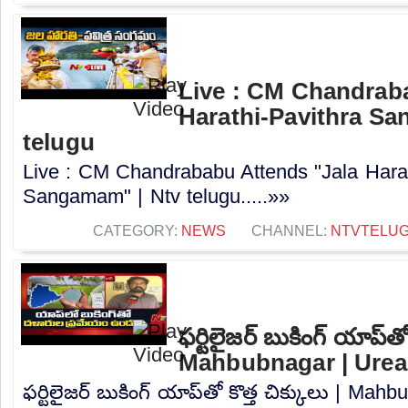
Live : CM Chandrab
Harathi-Pavithra Sa
telugu
Live : CM Chandrababu Attends "Jala Harat
Sangamam" | Ntv telugu.....»»
CATEGORY:
NEWS
CHANNEL:
NTVTELU
ఫర్టిలైజర్ బుకింగ్ యాప్‌తో
Mahbubnagar | Urea 
ఫర్టిలైజర్ బుకింగ్ యాప్‌తో కొత్త చిక్కులు | Ma