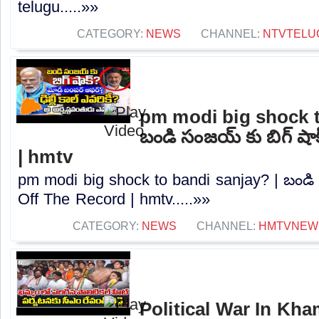
telugu.....»»
CATEGORY:
NEWS
CHANNEL:
NTVTELU
pm modi big shock t
బండి సంజయ్ కు బిగ్ షా
| hmtv
pm modi big shock to bandi sanjay? | బండి 
Off The Record | hmtv.....»»
CATEGORY:
NEWS
CHANNEL:
HMTVNEW
Political War In Kh