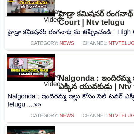
హైడ్రా కమిషనర్ రంగనాథ్
Court | Ntv telugu
హైడ్రా కమిషనర్ రంగనాథ్ ను తప్పించండి : High C
CATEGORY:
NEWS
CHANNEL:
NTVTELU
Nalgonda : ఇందిరమ్మ ఇల
ఎక్కిన యువకుడు | Ntv
Nalgonda : ఇందిరమ్మ ఇల్లు కోసం సెల్ టవర్ ఎ
telugu.....»»
CATEGORY:
NEWS
CHANNEL:
NTVTELU