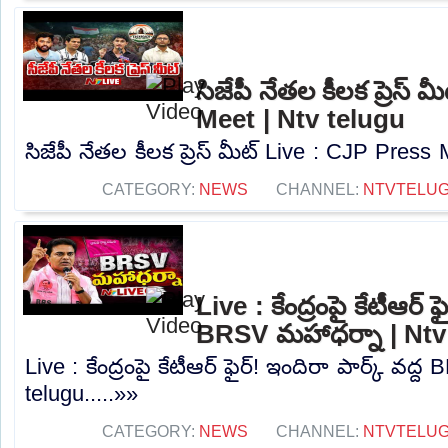
సిజేపీ నేతల కీలక ప్రెస్
Meet | Ntv telugu
సిజేపీ నేతల కీలక ప్రెస్ మీట్ Live : CJP Press 
CATEGORY:
NEWS
CHANNEL:
NTVTELU
Live : కేంద్రంపై కేటీఆర్ ఫ
BRSV మహాధర్నా | Ntv
Live : కేంద్రంపై కేటీఆర్ ఫైర్! ఇందిరా పార్క్ వద
telugu.....»»
CATEGORY:
NEWS
CHANNEL:
NTVTELU