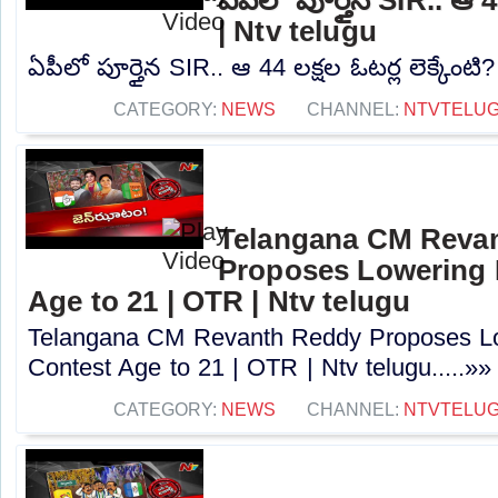
| Ntv telugu
ఏపీలో పూర్తైన SIR.. ఆ 44 లక్షల ఓటర్ల లెక్కేంటి?
CATEGORY:
NEWS
CHANNEL:
NTVTELU
Telangana CM Reva
Proposes Lowering 
Age to 21 | OTR | Ntv telugu
Telangana CM Revanth Reddy Proposes Lo
Contest Age to 21 | OTR | Ntv telugu.....»»
CATEGORY:
NEWS
CHANNEL:
NTVTELU