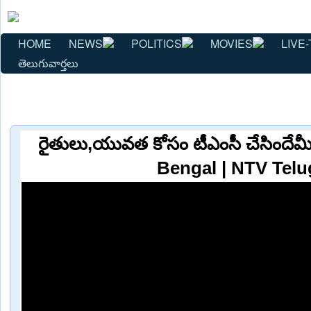
HOME
NEWS
POLITICS
MOVIES
LIVE-
తెలుగువార్తలు
రైతులు,యువత కోసం టీఎంసీ చేసిందేమీ
Bengal | NTV Tel