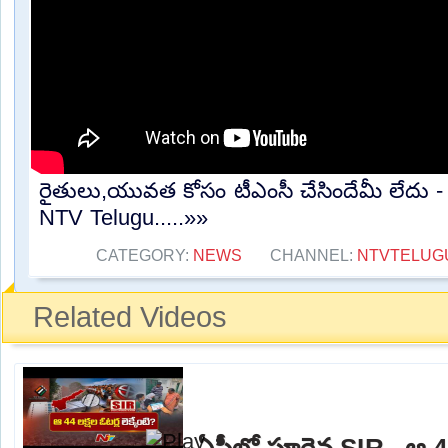
రైతులు,యువత కోసం టీఎంసీ చేసిందేమీ లేదు -
NTV Telugu.....»»
CATEGORY:
NEWS
CHANNEL:
NTVTELUG
Related Videos
ఏపీలో పూర్తైన SIR.. ఆ 44