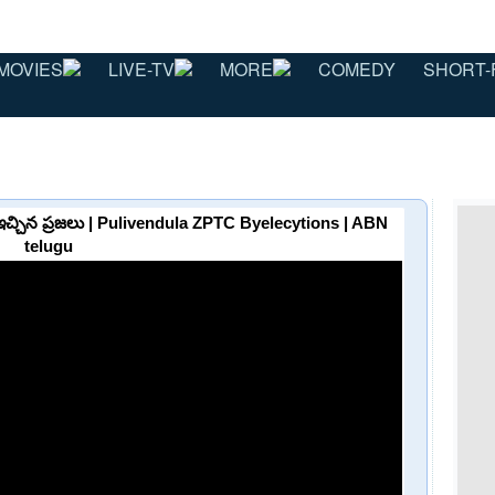
MOVIES
LIVE-TV
MORE
COMEDY
SHORT-
 ఇచ్చిన ప్రజలు | Pulivendula ZPTC Byelecytions | ABN
telugu