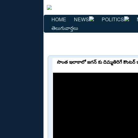
HOME
NEWS
POLITICS
తెలుగువార్తలు
సొంత ఇలాకాలో జగన్ కు దిమ్మతిరిగే కౌంటర్