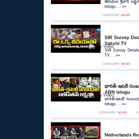
తిరుమల శ్రీవారి లడ్
telugu.....»»
CATEGORY:
NEWS
SIR Survey Deta
Sakshi TV
SIR Survey Detaile
TV.....»»
CATEGORY:
NEWS
భారత్-ఇటలీ సంబం
ABN telugu
భారత్-ఇటలీ సంబంధాల
telugu.....»»
CATEGORY:
NEWS
C
Netherlands Ret