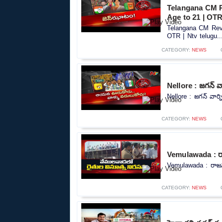
Telangana CM R
Age to 21 | OTR
Telangana CM Reva
OTR | Ntv telugu..
CATEGORY:
NEWS
Nellore : జగన్ వా
Nellore : జగన్ వార్న
CATEGORY:
NEWS
Vemulawada : రాజన
Vemulawada : రాజన్న 
CATEGORY:
NEWS