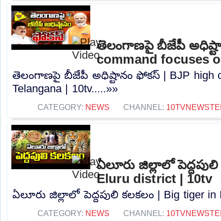
తెలంగాణపై బీజేపీ అధిష్
command focuses on
తెలంగాణపై బీజేపీ అధిష్టానం ఫోకస్ | BJP hi
Telangana | 10tv.....»»
CATEGORY:
NEWS
CHANNEL:
10TVNEWSTE
ఏలూరు జిల్లాలో పెద్దపుల
Eluru district | 10tv
ఏలూరు జిల్లాలో పెద్దపులి కలకలం | Big tiger in E
CATEGORY:
NEWS
CHANNEL:
10TVNEWSTE