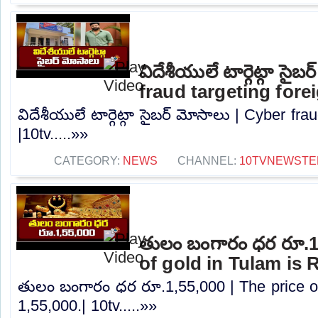
విదేశీయులే టార్గెట్గా సైబ
fraud targeting fore
విదేశీయులే టార్గెట్గా సైబర్ మోసాలు | Cyber ​​fr
|10tv.....»»
CATEGORY:
NEWS
CHANNEL:
10TVNEWSTE
తులం బంగారం ధర రూ.1,
of gold in Tulam is R
తులం బంగారం ధర రూ.1,55,000 | The price of
1,55,000.| 10tv.....»»