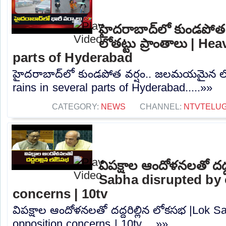
హైదరాబాద్‌లో కుండపో
లోతట్టు ప్రాంతాలు | He
parts of Hyderabad
హైదరాబాద్‌లో కుండపోత వర్షం.. జలమయమైన లోత
rains in several parts of Hyderabad.....»»
CATEGORY:
NEWS
CHANNEL:
NTVTELU
విపక్షాల ఆందోళనలతో దద్
Sabha disrupted by 
concerns | 10tv
విపక్షాల ఆందోళనలతో దద్దరిల్లిన లోకసభ |Lok S
opposition concerns | 10tv.....»»