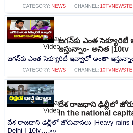
CATEGORY:
NEWS
CHANNEL:
10TVNEWSTE
జగన్‌కు ఎంత సెక్యూరిటీ
ఇస్తున్నాం- అనిత |10tv
జగన్‌కు ఎంత సెక్యూరిటీ ఇవ్వాలో అంతా ఇస్తున్నా
CATEGORY:
NEWS
CHANNEL:
10TVNEWSTE
దేశ రాజధాని ఢిల్లీలో జ
in the national capita
దేశ రాజధాని ఢిల్లీలో జోరువానలు |Heavy rains i
Delhi | 10tv.....»»