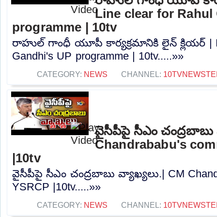
Line clear for Rahu
programme | 10tv
రాహుల్ గాంధీ యూపీ కార్యక్రమానికి లైన్ క్లియర్ |
Gandhi's UP programme | 10tv.....»»
CATEGORY:
NEWS
CHANNEL:
10TVNEWSTE
వైసీపీపై సీఎం చంద్రబాబు
Chandrababu's co
|10tv
వైసీపీపై సీఎం చంద్రబాబు వ్యాఖ్యలు.| CM Ch
YSRCP |10tv.....»»
CATEGORY:
NEWS
CHANNEL:
10TVNEWSTE