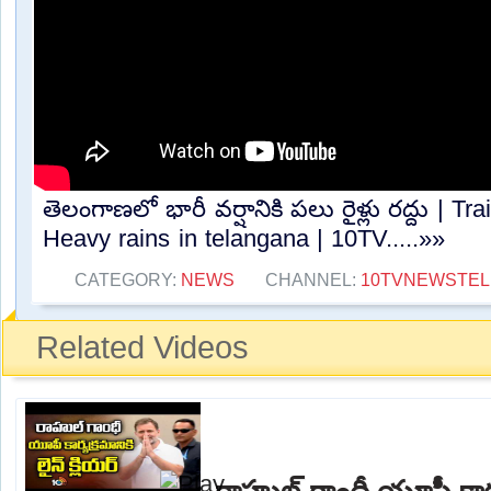
తెలంగాణలో భారీ వర్షానికి పలు రైళ్లు రద్దు | 
Heavy rains in telangana | 10TV.....»»
CATEGORY:
NEWS
CHANNEL:
10TVNEWSTE
Related Videos
రాహుల్ గాంధీ యూపీ కార్యక