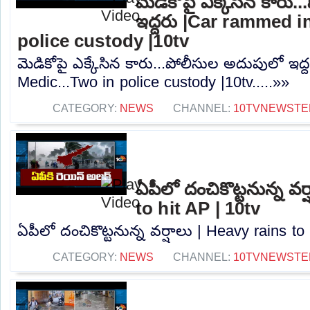
మెడికోపై ఎక్కేసిన కారు
ఇద్దరు |Car rammed i
police custody |10tv
మెడికోపై ఎక్కేసిన కారు...పోలీసుల అదుపులో ఇద
Medic...Two in police custody |10tv.....»»
CATEGORY:
NEWS
CHANNEL:
10TVNEWSTE
ఏపీలో దంచికొట్టనున్న వర
to hit AP | 10tv
ఏపీలో దంచికొట్టనున్న వర్షాలు | Heavy rains to 
CATEGORY:
NEWS
CHANNEL:
10TVNEWSTE