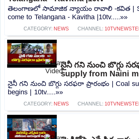
తెలంగాణలో సామాజిక న్యాయం రావాలి -కవిత | S
come to Telangana - Kavitha |10tv.....»»
CATEGORY:
NEWS
CHANNEL:
10TVNEWSTE
నైనీ గని నుంచి బొగ్గు స
supply from Naini mi
నైనీ గని నుంచి బొగ్గు సరఫరా ప్రారంభం | Coal 
begins | 10tv.....»»
CATEGORY:
NEWS
CHANNEL:
10TVNEWSTE