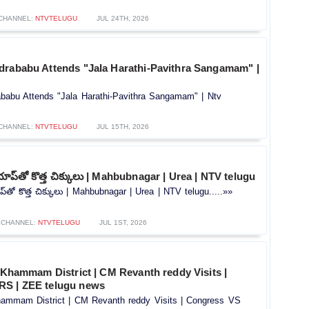
CHANNEL:
NTVTELUGU
JUL 24TH, 2026
drababu Attends "Jala Harathi-Pavithra Sangamam" |
babu Attends "Jala Harathi-Pavithra Sangamam" | Ntv
CHANNEL:
NTVTELUGU
JUL 15TH, 2026
్ యాప్‌తో కొత్త చిక్కులు | Mahbubnagar | Urea | NTV telugu
ాప్‌తో కొత్త చిక్కులు | Mahbubnagar | Urea | NTV telugu.....»»
CHANNEL:
NTVTELUGU
JUL 1ST, 2026
n Khammam District | CM Revanth reddy Visits |
RS | ZEE telugu news
Khammam District | CM Revanth reddy Visits | Congress VS