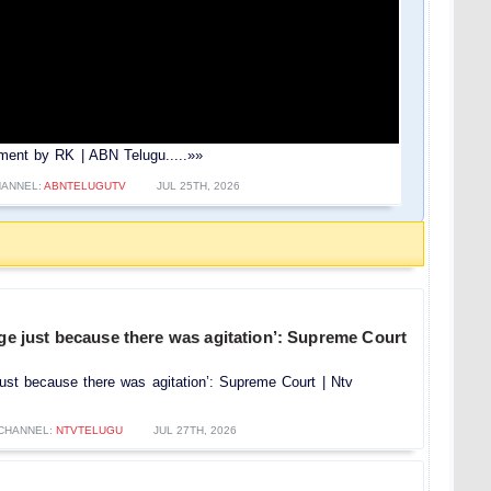
ent by RK | ABN Telugu.....»»
HANNEL:
ABNTELUGUTV
JUL 25TH, 2026
rge just because there was agitation’: Supreme Court
 just because there was agitation’: Supreme Court | Ntv
CHANNEL:
NTVTELUGU
JUL 27TH, 2026