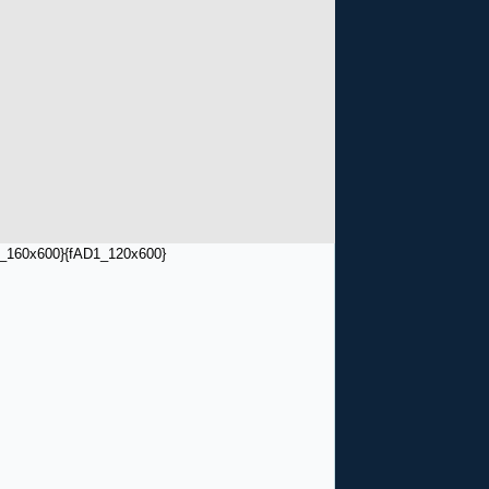
_160x600}
{fAD1_120x600}