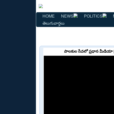
HOME
NEWS
POLITICS
తెలుగువార్తలు
పాలకుల సేవలో ప్రధాన మీడియ