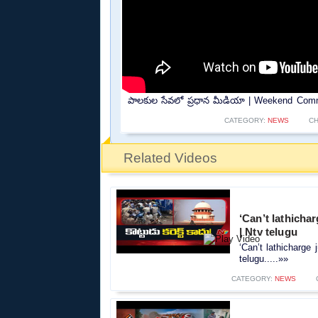
పాలకుల సేవలో ప్రధాన మీడియా | Weekend Comm
CATEGORY:
NEWS
C
Related Videos
‘Can’t lathicha
| Ntv telugu
‘Can’t lathicharge
telugu.....»»
CATEGORY:
NEWS