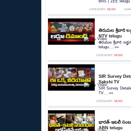
BRS | ZEE telugu 
CATEGORY:
NEWS
CHA
తిరుమల శ్రీవారి ల
NTV telugu
తిరుమల శ్రీవారి లడ్
telugu.....»»
CATEGORY:
NEWS
SIR Survey Deta
Sakshi TV
SIR Survey Detaile
TV.....»»
CATEGORY:
NEWS
భారత్-ఇటలీ సంబం
ABN telugu