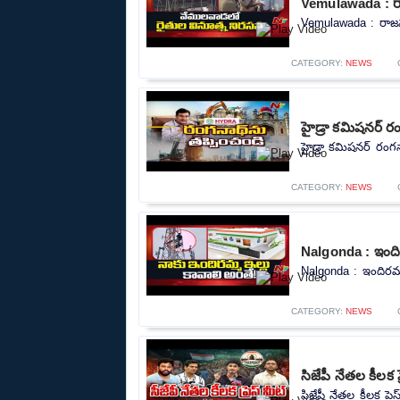
Vemulawada : రాజన
Vemulawada : రాజన్న 
CATEGORY:
NEWS
హైడ్రా కమిషనర్ ర
హైడ్రా కమిషనర్ రంగన
CATEGORY:
NEWS
Nalgonda : ఇందిర
Nalgonda : ఇందిరమ్మ
CATEGORY:
NEWS
సిజేపీ నేతల కీలక 
సిజేపీ నేతల కీలక ప్