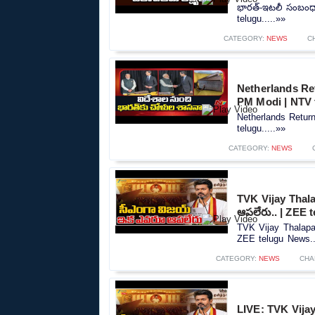
భారత్-ఇటలీ సంబంధాల
telugu.....»»
CATEGORY:
NEWS
C
Netherlands Ret
PM Modi | NTV 
Netherlands Retur
telugu.....»»
CATEGORY:
NEWS
TVK Vijay Thal
ఆపలేరు.. | ZEE 
TVK Vijay Thalapa
ZEE telugu News..
CATEGORY:
NEWS
CHA
LIVE: TVK Vija