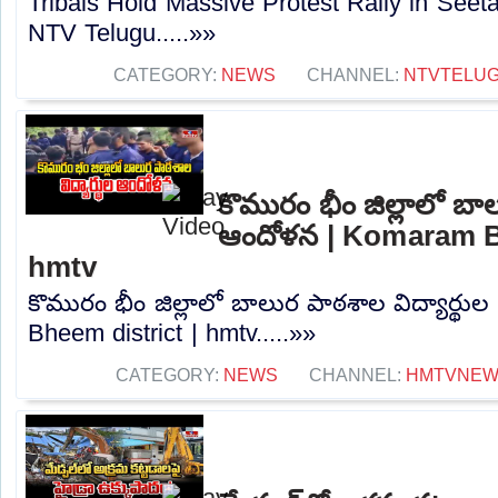
Tribals Hold Massive Protest Rally in Seet
NTV Telugu.....»»
CATEGORY:
NEWS
CHANNEL:
NTVTELU
కొమురం భీం జిల్లాలో బాల
ఆందోళన | Komaram Bh
hmtv
కొమురం భీం జిల్లాలో బాలుర పాఠశాల విద్యార్థ
Bheem district | hmtv.....»»
CATEGORY:
NEWS
CHANNEL:
HMTVNE