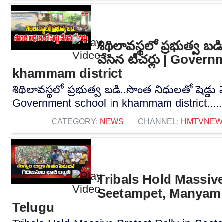
శిథిలావస్థలో ప్రభుత్వ బడ
వేసిన టీచర్లు | Gover
khammam district
శిథిలావస్థలో ప్రభుత్వ బడి..సొంత నిధులతో షెడ్డు వ
Government school in khammam district....
CATEGORY:
NEWS
CHANNEL:
HMTVNE
Tribals Hold Massive
Seetampet, Manyam d
Telugu