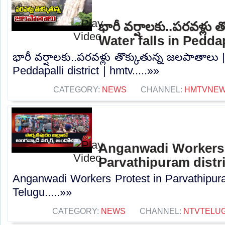
భారీ వర్షాలకు..పరవళ్లు 
Water falls in Peddap
భారీ వర్షాలకు..పరవళ్లు తొక్కుతున్న జలపాతాలు |
Peddapalli district | hmtv.....»»
CATEGORY:
NEWS
CHANNEL:
HMTVNE
Anganwadi Workers 
Parvathipuram distr
Anganwadi Workers Protest in Parvathipura
Telugu.....»»
CATEGORY:
NEWS
CHANNEL:
NTVTELU