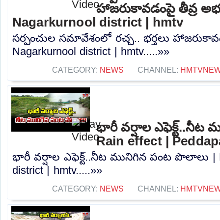
హాజరుకావడంపై తీవ్ర అభ
Nagarkurnool district | hmtv
సర్పంచుల సమావేశంలో రచ్చ.. భర్తలు హాజరుకావడ
Nagarkurnool district | hmtv.....»»
CATEGORY:
NEWS
CHANNEL:
HMTVNE
భారీ వర్షాల ఎఫెక్ట్..నీ
Rain effect | Peddapa
భారీ వర్షాల ఎఫెక్ట్..నీట మునిగిన పంట పొలాలు |
district | hmtv.....»»
CATEGORY:
NEWS
CHANNEL:
HMTVNE