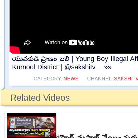
యువకుడి ప్రాణం బలి | Young Boy Illegal Affa
Kurnool District | @sakshitv.....»»
CATEGORY:
NEWS
CHANNEL:
SAKSHIT
Related Videos
హెడ్ మసాజ్ చేయించుకున్న 