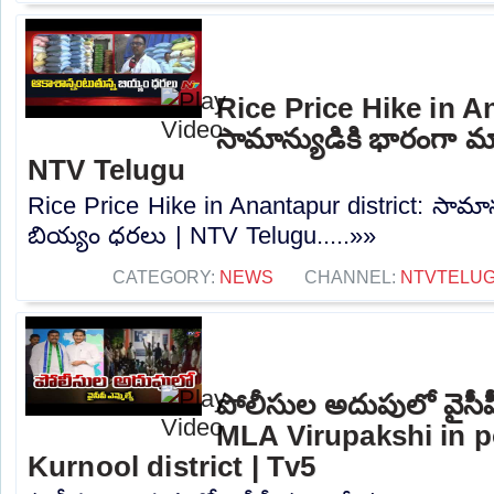
Rice Price Hike in A
సామాన్యుడికి భారంగా మ
NTV Telugu
Rice Price Hike in Anantapur district: సామా
బియ్యం ధరలు | NTV Telugu.....»»
CATEGORY:
NEWS
CHANNEL:
NTVTELU
పోలీసుల అదుపులో వైసీప
MLA Virupakshi in p
Kurnool district | Tv5