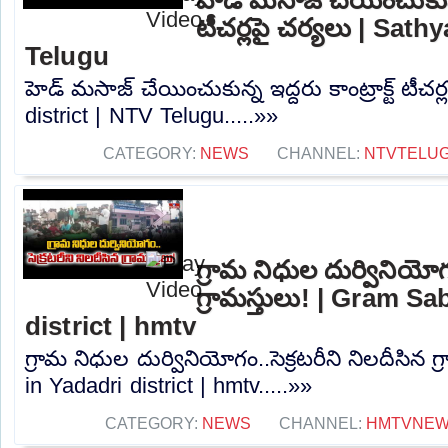
టీచర్లపై చర్యలు | Sath
Telugu
హెడ్ మసాజ్ చేయించుకున్న ఇద్దరు కాంట్రాక్ట్ టీచర
district | NTV Telugu.....»»
CATEGORY:
NEWS
CHANNEL:
NTVTELU
గ్రామ నిధుల దుర్వినియోగం
గ్రామస్తులు! | Gram S
district | hmtv
గ్రామ నిధుల దుర్వినియోగం..సెక్రటరీని నిలదీసిన 
in Yadadri district | hmtv.....»»
CATEGORY:
NEWS
CHANNEL:
HMTVNE