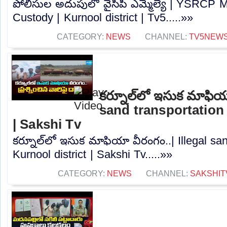
పోలీసుల అదుపులో వైసీపీ ఎమ్మెల్యే | YSRCP M
Custody | Kurnool district | Tv5.....»»
CATEGORY:
NEWS
CHANNEL:
TV5NEW
కర్నూల్‌లో ఇసుక మాఫియా
sand transportation 
| Sakshi Tv
కర్నూల్‌లో ఇసుక మాఫియా వీరంగం..| Illegal san
Kurnool district | Sakshi Tv.....»»
CATEGORY:
NEWS
CHANNEL:
SAKSHIT