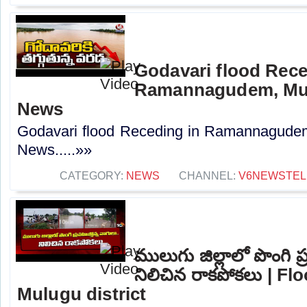
Godavari flood Rece
Ramannagudem, Mulu
News
Godavari flood Receding in Ramannagudem,
News.....»»
CATEGORY:
NEWS
CHANNEL:
V6NEWSTE
ములుగు జిల్లాలో పొంగి ప్
నిలిచిన రాకపోకలు | F
Mulugu district