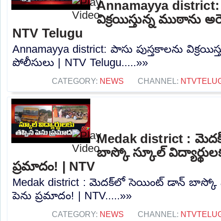
Annamayya district: 
విక్రయిస్తున్న ముఠాను అరె
NTV Telugu
Annamayya district: పాసు పుస్తకాలను విక్రయిస్త
పోలీసులు | NTV Telugu.....»»
CATEGORY:
NEWS
CHANNEL:
NTVTELU
Medak district : మెదక్
బాస్కో స్కూల్ విద్యార్థుల
ప్రమాదం! | NTV
Medak district : మెదక్‌లో సెయింట్ డాన్ బాస్కో స
పెను ప్రమాదం! | NTV.....»»
CATEGORY:
NEWS
CHANNEL:
NTVTELU