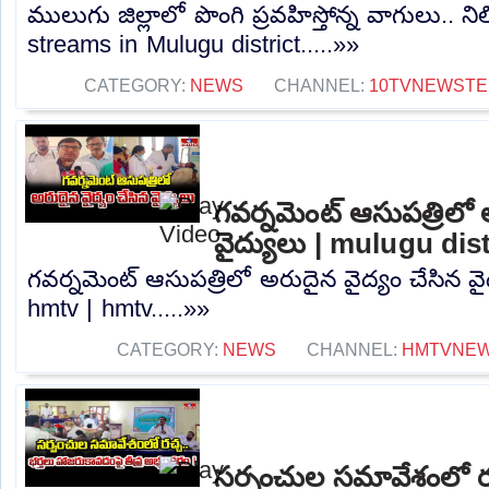
ములుగు జిల్లాలో పొంగి ప్రవహిస్తోన్న వాగులు.. 
streams in Mulugu district.....»»
CATEGORY:
NEWS
CHANNEL:
10TVNEWSTE
గవర్నమెంట్ ఆసుపత్రిలో 
వైద్యులు | mulugu dis
గవర్నమెంట్ ఆసుపత్రిలో అరుదైన వైద్యం చేసిన వై
hmtv | hmtv.....»»
CATEGORY:
NEWS
CHANNEL:
HMTVNE
సర్పంచుల సమావేశంలో రచ