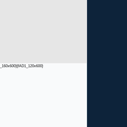
_160x600}
{fAD1_120x600}