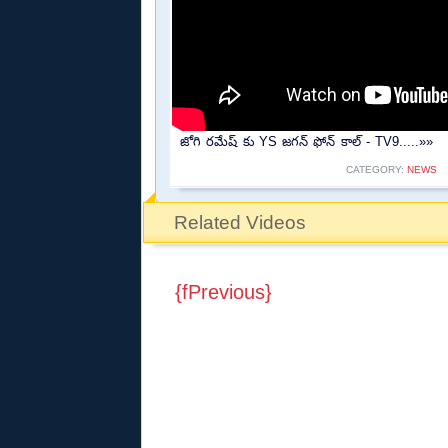
జోగి రమేష్ కు YS జగన్ ఫోన్ కాల్ - TV9.....»»
CATEGORY:
NEWS
Related Videos
{fPrevious}