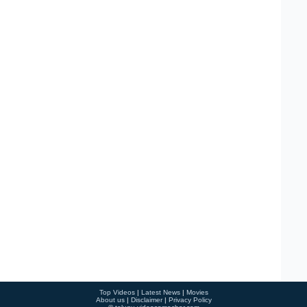
Top Videos
|
Latest News
|
Movies
About us
|
Disclaimer
|
Privacy Policy