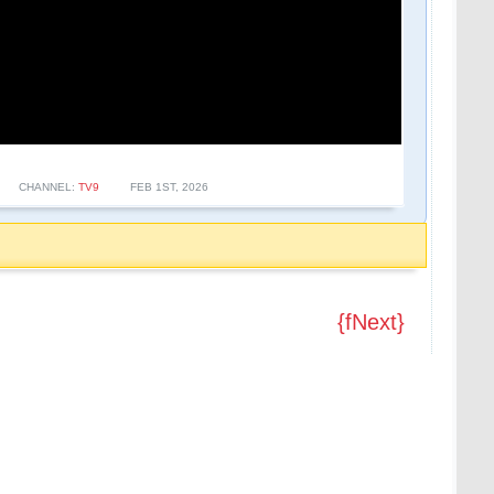
CHANNEL:
TV9
FEB 1ST, 2026
{fNext}