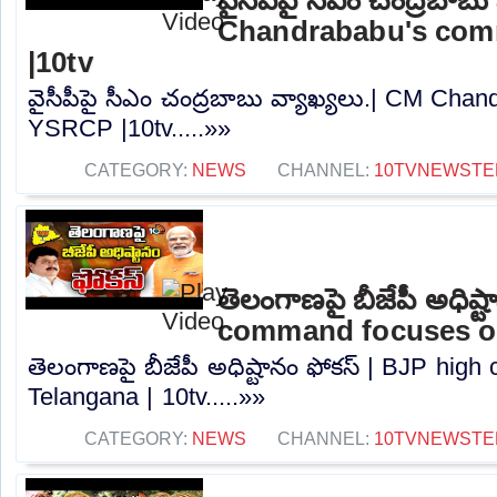
Chandrababu's co
|10tv
వైసీపీపై సీఎం చంద్రబాబు వ్యాఖ్యలు.| CM Ch
YSRCP |10tv.....»»
CATEGORY:
NEWS
CHANNEL:
10TVNEWSTE
తెలంగాణపై బీజేపీ అధిష్
command focuses on
తెలంగాణపై బీజేపీ అధిష్టానం ఫోకస్ | BJP hi
Telangana | 10tv.....»»
CATEGORY:
NEWS
CHANNEL:
10TVNEWSTE