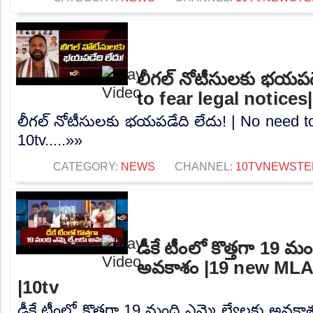
లీగల్ నోటీసులకు భయపడ
to fear legal notices
లీగల్ నోటీసులకు భయపడేది లేదు! | No need to 
10tv.....»»
CATEGORY:
NEWS
CHANNEL:
10TVNEWSTE
డీకే టీంలో కొత్తగా 19 మం
అవకాశం |19 new MLA
|10tv
డీకే టీంలో కొత్తగా 19 మంది ఎమ్మె ల్యేలకు అవక