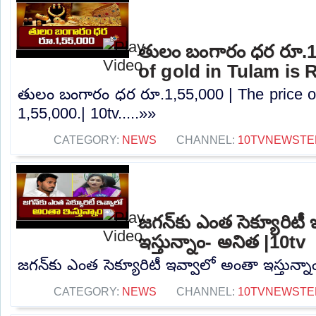
తులం బంగారం ధర రూ.1,
of gold in Tulam is R
తులం బంగారం ధర రూ.1,55,000 | The price of
1,55,000.| 10tv.....»»
CATEGORY:
NEWS
CHANNEL:
10TVNEWSTE
జగన్‌కు ఎంత సెక్యూరిటీ
ఇస్తున్నాం- అనిత |10tv
జగన్‌కు ఎంత సెక్యూరిటీ ఇవ్వాలో అంతా ఇస్తున్నా
CATEGORY:
NEWS
CHANNEL:
10TVNEWSTE