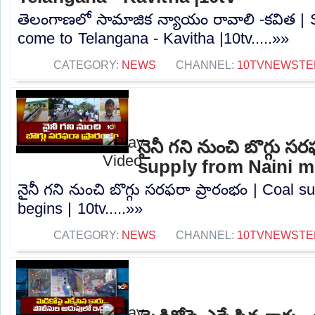
తెలంగాణలో సామాజిక న్యాయం రావాలి -కవిత | S
come to Telangana - Kavitha |10tv.....»»
CATEGORY:
NEWS
CHANNEL:
10TVNEWSTE
నైనీ గని నుంచి బొగ్గు స
supply from Naini mi
నైనీ గని నుంచి బొగ్గు సరఫరా ప్రారంభం | Coal 
begins | 10tv.....»»
CATEGORY:
NEWS
CHANNEL:
10TVNEWSTE