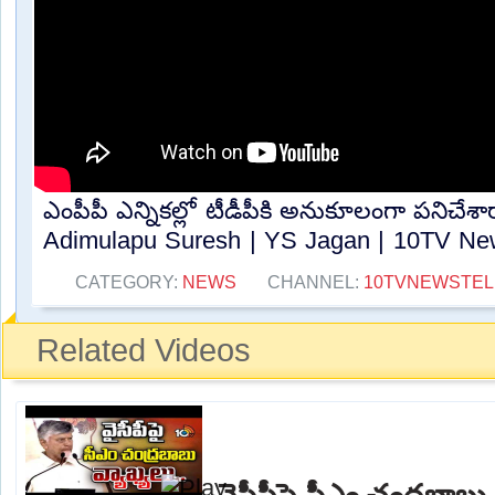
ఎంపీపీ ఎన్నికల్లో టీడీపీకి అనుకూలంగా పనిచేశ
Adimulapu Suresh | YS Jagan | 10TV New
CATEGORY:
NEWS
CHANNEL:
10TVNEWSTE
Related Videos
వైసీపీపై సీఎం చంద్రబాబు