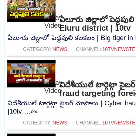
ఏలూరు జిల్లాలో పెద్దపుల
Eluru district | 10tv
ఏలూరు జిల్లాలో పెద్దపులి కలకలం | Big tiger in E
CATEGORY:
NEWS
CHANNEL:
10TVNEWSTE
విదేశీయులే టార్గెట్గా సైబ
fraud targeting fore
విదేశీయులే టార్గెట్గా సైబర్ మోసాలు | Cyber ​​fr
|10tv.....»»
CATEGORY:
NEWS
CHANNEL:
10TVNEWSTE