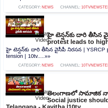
CATEGORY:
NEWS
CHANNEL:
10TVNEWSTE
హై టెన్షన్‌కు దారి తీసి
protest leads to high
హై టెన్షన్‌కు దారి తీసిన వైసీపీ నిరసన | YSRCP
tension | 10tv.....»»
CATEGORY:
NEWS
CHANNEL:
10TVNEWSTE
తెలంగాణలో సామాజిక న్
Social justice shou
Telangana - Kavitha |10tv