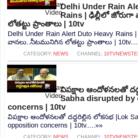
Delhi Under Rain Al
Rains | ఢిల్లీలో జోరుగ
లోతట్టు ప్రాంతాలు | 10tv
Delhi Under Rain Alert Duto Heavy Rains | ఢ
వానలు..నీటమునిగిన లోతట్టు ప్రాంతాలు | 10tv...
CATEGORY:
NEWS
CHANNEL:
10TVNEWSTE
విపక్షాల ఆందోళనలతో దద్
Sabha disrupted by 
concerns | 10tv
విపక్షాల ఆందోళనలతో దద్దరిల్లిన లోకసభ |Lok S
opposition concerns | 10tv.....»»
CATEGORY:
NEWS
CHANNEL:
10TVNEWSTE