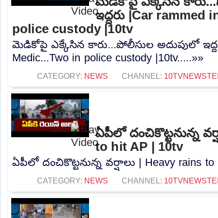
మెడికోపై ఎక్కేసిన కారు
ఇద్దరు |Car rammed i
police custody |10tv
మెడికోపై ఎక్కేసిన కారు...పోలీసుల అదుపులో ఇద
Medic...Two in police custody |10tv.....»»
CATEGORY:
NEWS
CHANNEL:
10TVNEWSTE
ఏపీలో దంచికొట్టనున్న వర
to hit AP | 10tv
ఏపీలో దంచికొట్టనున్న వర్షాలు | Heavy rains to 
CATEGORY:
NEWS
CHANNEL:
10TVNEWSTE