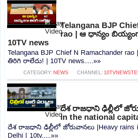
Telangana BJP Chi
rao | ఆ ధాన్యం బియ్యంగా
10TV news
Telangana BJP Chief N Ramachander rao |
తిరిగి రాలేదు! | 10TV news.....»»
CATEGORY:
NEWS
CHANNEL:
10TVNEWSTE
దేశ రాజధాని ఢిల్లీలో జ
in the national capita
దేశ రాజధాని ఢిల్లీలో జోరువానలు |Heavy rains i
Delhi | 10tv.....»»