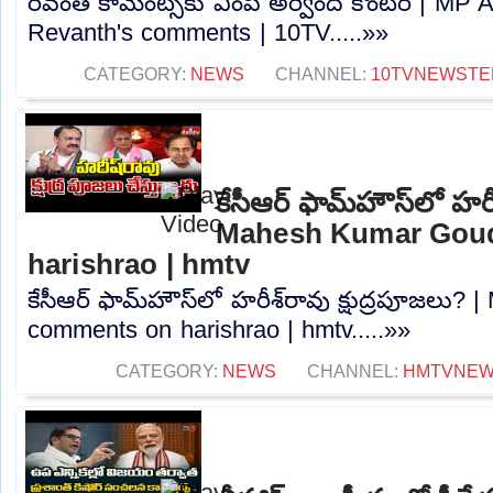
రేవంత్ కామెంట్స్‌కు ఎంపీ అర్వింద్ కౌంటర్ | MP
Revanth's comments | 10TV.....»»
CATEGORY:
NEWS
CHANNEL:
10TVNEWSTE
కేసీఆర్ ఫామ్‌హౌస్‌లో హరీ
Mahesh Kumar Gou
harishrao | hmtv
కేసీఆర్ ఫామ్‌హౌస్‌లో హరీశ్‌రావు క్షుద్రపూజల
comments on harishrao | hmtv.....»»
CATEGORY:
NEWS
CHANNEL:
HMTVNE