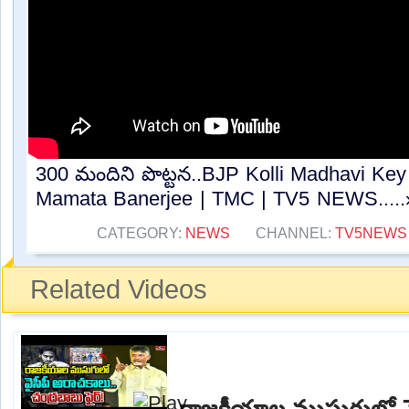
300 మందిని పొట్టన..BJP Kolli Madhavi K
Mamata Banerjee | TMC | TV5 NEWS.....
CATEGORY:
NEWS
CHANNEL:
TV5NEWS
Related Videos
రాజకీయాల ముసుగులో వై