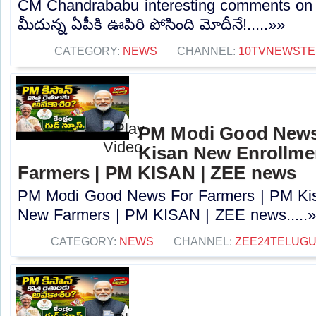
CM Chandrababu interesting comments on 
మీదున్న ఏపీకి ఊపిరి పోసింది మోదీనే!.....»»
CATEGORY:
NEWS
CHANNEL:
10TVNEWSTE
PM Modi Good News
Kisan New Enrollme
Farmers | PM KISAN | ZEE news
PM Modi Good News For Farmers | PM Kis
New Farmers | PM KISAN | ZEE news.....
CATEGORY:
NEWS
CHANNEL:
ZEE24TELUG