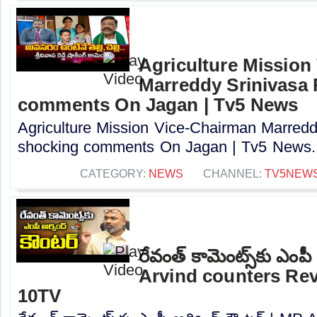
Agriculture Mission
Marreddy Srinivasa
comments On Jagan | Tv5 News
Agriculture Mission Vice-Chairman Marred
shocking comments On Jagan | Tv5 News..
CATEGORY:
NEWS
CHANNEL:
TV5NEW
రేవంత్ కామెంట్స్‌కు ఎంపీ
Arvind counters Re
10TV