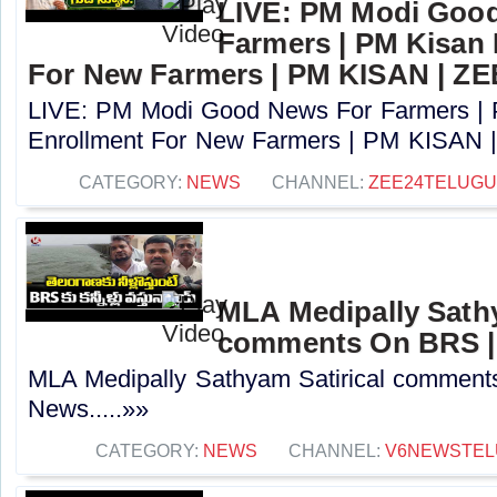
LIVE: PM Modi Goo
Farmers | PM Kisan
For New Farmers | PM KISAN | Z
LIVE: PM Modi Good News For Farmers |
Enrollment For New Farmers | PM KISAN |
CATEGORY:
NEWS
CHANNEL:
ZEE24TELUG
MLA Medipally Sathy
comments On BRS |
MLA Medipally Sathyam Satirical commen
News.....»»
CATEGORY:
NEWS
CHANNEL:
V6NEWSTEL