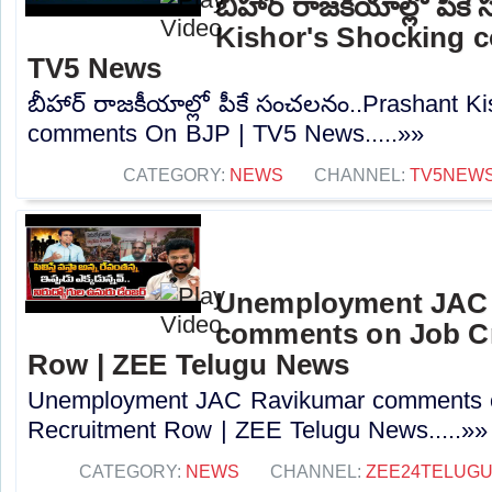
బీహార్ రాజకీయాల్లో పీ
Kishor's Shocking 
TV5 News
బీహార్ రాజకీయాల్లో పీకే సంచలనం..Prashant K
comments On BJP | TV5 News.....»»
CATEGORY:
NEWS
CHANNEL:
TV5NEW
Unemployment JAC
comments on Job Cr
Row | ZEE Telugu News
Unemployment JAC Ravikumar comments o
Recruitment Row | ZEE Telugu News.....»»
CATEGORY:
NEWS
CHANNEL:
ZEE24TELUG