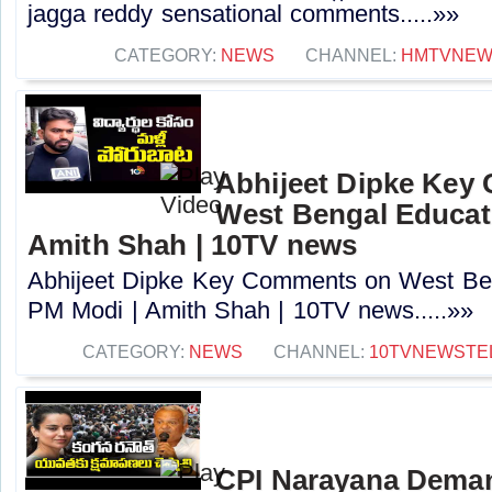
jagga reddy sensational comments.....»»
CATEGORY:
NEWS
CHANNEL:
HMTVNE
Abhijeet Dipke Key
West Bengal Educati
Amith Shah | 10TV news
Abhijeet Dipke Key Comments on West Beng
PM Modi | Amith Shah | 10TV news.....»»
CATEGORY:
NEWS
CHANNEL:
10TVNEWSTE
CPI Narayana Dema