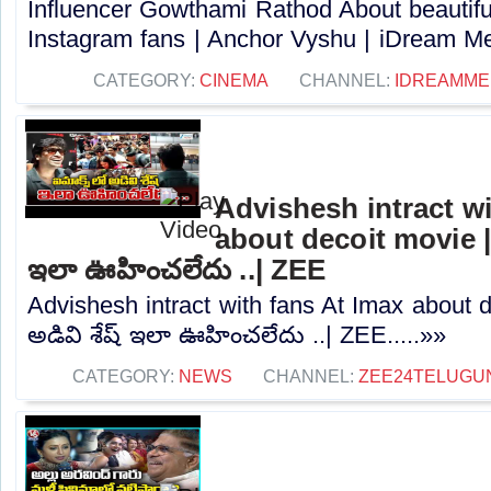
Influencer Gowthami Rathod About beautif
Instagram fans | Anchor Vyshu | iDream Med
CATEGORY:
CINEMA
CHANNEL:
IDREAMME
Advishesh intract wi
about decoit movie | ఐ
ఇలా ఊహించలేదు ..| ZEE
Advishesh intract with fans At Imax about d
అడివి శేష్ ఇలా ఊహించలేదు ..| ZEE.....»»
CATEGORY:
NEWS
CHANNEL:
ZEE24TELUGU