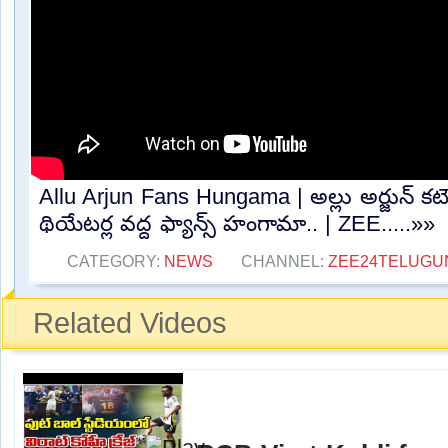
Allu Arjun Fans Hungama | అల్లు అర్జున్ కటౌ
థియేటర్ల వద్ద ఫ్యాన్స్ హంగామా.. | ZEE.....»»
CATEGORY:
NEWS
CHANNEL:
ZEE24TELUG
Related Videos