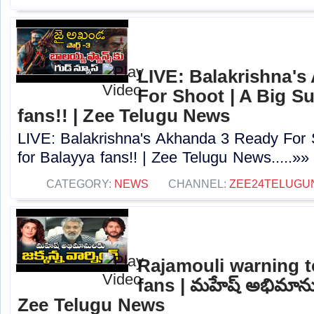
LIVE: Balakrishna's
For Shoot | A Big Su
fans!! | Zee Telugu News
LIVE: Balakrishna's Akhanda 3 Ready For S
for Balayya fans!! | Zee Telugu News.....»»
CATEGORY:
NEWS
CHANNEL:
ZEE24TELUGU
Rajamouli warning 
fans | మహేష్ అభిమానులక
Zee Telugu News