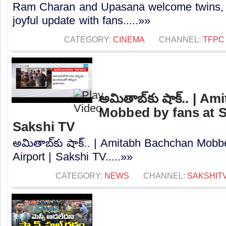
Ram Charan and Upasana welcome twins, C
joyful update with fans.....»»
CATEGORY:
CINEMA
CHANNEL:
TFPC
అమితాబ్‌కు షాక్.. | 
Mobbed by fans at Su
Sakshi TV
అమితాబ్‌కు షాక్.. | Amitabh Bachchan Mobb
Airport | Sakshi TV.....»»
CATEGORY:
NEWS
CHANNEL:
SAKSHIT