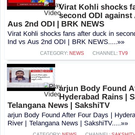
Virat Kohli shocks f
second ODI against A
Aus 2nd ODI | BRK NEWS
Virat Kohli shocks fans after duck in secon
Ind vs Aus 2nd ODI | BRK NEWS.....»»
CATEGORY:
NEWS
CHANNEL:
TV9
arjun Body Found Af
Hyderabad Rains | S
Telangana News | SakshiTV
arjun Body Found After Four Days | Hyde
River | Telangana News | SakshiTV.....»»
CATEGORY:
NEWS
CHANNEL:
SAKSHIT