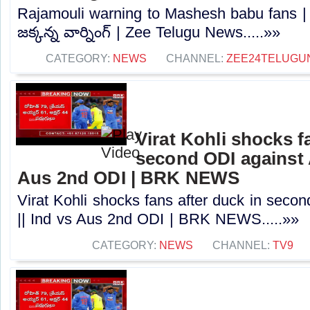
Rajamouli warning to Mashesh babu fans 
జక్కన్న వార్నింగ్ | Zee Telugu News.....»»
CATEGORY:
NEWS
CHANNEL:
ZEE24TELUGU
Virat Kohli shocks f
second ODI against A
Aus 2nd ODI | BRK NEWS
Virat Kohli shocks fans after duck in secon
|| Ind vs Aus 2nd ODI | BRK NEWS.....»»
CATEGORY:
NEWS
CHANNEL:
TV9