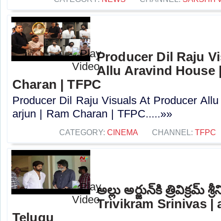
Producer Dil Raju V
Allu Aravind House |
Charan | TFPC
Producer Dil Raju Visuals At Producer Allu
arjun | Ram Charan | TFPC.....»»
CATEGORY:
CINEMA
CHANNEL:
TFPC
అల్లు అర్జున్‌కి త్రివిక్రమ్ 
Trivikram Srinivas | a
Telugu