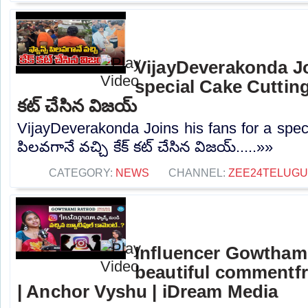
VijayDeverakonda Jo
special Cake Cutting |
కట్ చేసిన విజయ్
VijayDeverakonda Joins his fans for a spec
పిలవగానే వచ్చి కేక్ కట్ చేసిన విజయ్.....»»
CATEGORY:
NEWS
CHANNEL:
ZEE24TELUG
Influencer Gowtham
beautiful commentf
| Anchor Vyshu | iDream Media