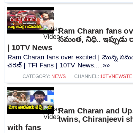
Ram Charan fans ove
సమంత, నిధి.. ఇప్పుడు 
| 10TV News
Ram Charan fans over excited | మొన్న సమంత
చరణ్ | TFI Fans | 10TV News.....»»
CATEGORY:
NEWS
CHANNEL:
10TVNEWSTE
Ram Charan and Up
twins, Chiranjeevi s
with fans