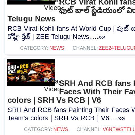
RCB Virat Kohli fan
ఫుట్ బాల్ స్టేడియంలో విరాట
Telugu News
RCB Virat Kohli fans At World Cup | ఫుట్ బా
కోహ్లీ క్రేజ్ | ZEE Telugu News.....»»
CATEGORY:
NEWS
CHANNEL:
ZEE24TELUG
SRH And RCB fans P
Faces With Their Fa
colors | SRH Vs RCB | V6
SRH And RCB fans Painting Their Faces Wi
Team’s colors | SRH Vs RCB | V6.....»»
CATEGORY:
NEWS
CHANNEL:
V6NEWSTEL