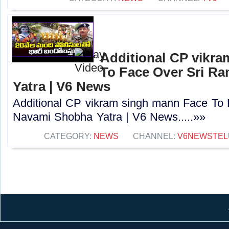
Additional CP vikr
To Face Over Sri R
Yatra | V6 News
Additional CP vikram singh mann Face To
Navami Shobha Yatra | V6 News.....»»
CATEGORY:
NEWS
CHANNEL:
V6NEWSTEL