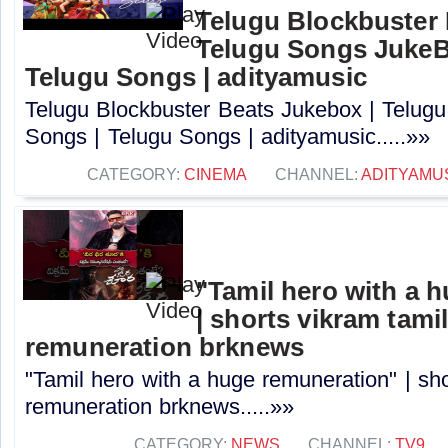
Telugu Blockbuster 
Telugu Songs JukeBo
Telugu Songs | adityamusic
Telugu Blockbuster Beats Jukebox | Telug
Songs | Telugu Songs | adityamusic.....»»
CATEGORY:
CINEMA
CHANNEL:
ADITYAMU
"Tamil hero with a 
| shorts vikram tami
remuneration brknews
"Tamil hero with a huge remuneration" | sh
remuneration brknews.....»»
CATEGORY:
NEWS
CHANNEL:
TV9