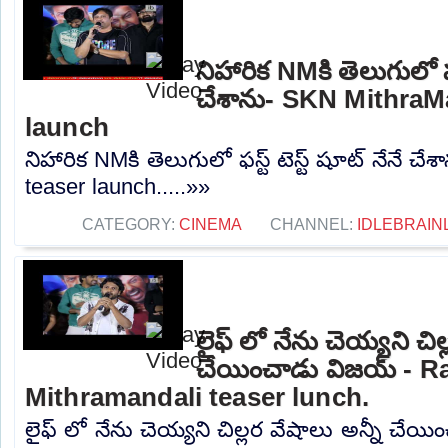
నిహారిక NMకి తెలుగులో ఫస్
చేశాను- SKN MithraM
launch
నిహారిక NMకి తెలుగులో ఫస్ట్ టెస్ట్ షూట్ నేనే 
teaser launch.....»»
CATEGORY:
CINEMA
CHANNEL:
IDLEBRAIN
లైఫ్ లో నేను చెయ్యని చిల
చేయించాడు విజయ్ - R
Mithramandali teaser lunch.
లైఫ్ లో నేను చెయ్యని చిల్లర వేషాలు అన్నీ చే