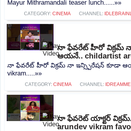
Mayur Mithramandali teaser lunch......»»
CATEGORY:
CINEMA
CHANNEL:
IDLEBRAIN
నా ఫేవరేట్ హీరో విక్రమ్ 
ఆయనే.. childartist 
నా ఫేవరేట్ హీరో విక్రమ్ నా ఇన్స్పిరేషన్ కూడా ఆ
vikram.....»»
CATEGORY:
CINEMA
CHANNEL:
IDREAMME
నా ఫేవరెట్ యాక్టర్ విక్ర
arundev vikram favo