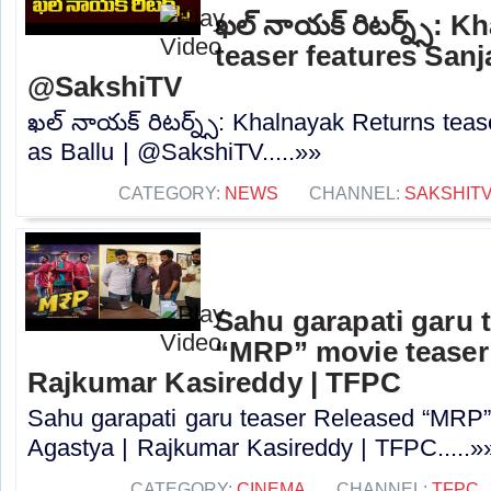
ఖల్ నాయక్ రిటర్న్స్: 
teaser features Sanja
@SakshiTV
ఖల్ నాయక్ రిటర్న్స్: Khalnayak Returns teas
as Ballu | @SakshiTV.....»»
CATEGORY:
NEWS
CHANNEL:
SAKSHIT
Sahu garapati garu 
“MRP” movie teaser 
Rajkumar Kasireddy | TFPC
Sahu garapati garu teaser Released “MRP”
Agastya | Rajkumar Kasireddy | TFPC.....»
CATEGORY:
CINEMA
CHANNEL:
TFPC