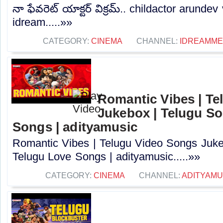
నా ఫేవరెట్ యాక్టర్ విక్రమ్.. childactor arundev
idream.....»»
CATEGORY:
CINEMA
CHANNEL:
IDREAMME
Romantic Vibes | T
Jukebox | Telugu So
Songs | adityamusic
Romantic Vibes | Telugu Video Songs Juke
Telugu Love Songs | adityamusic.....»»
CATEGORY:
CINEMA
CHANNEL:
ADITYAMU