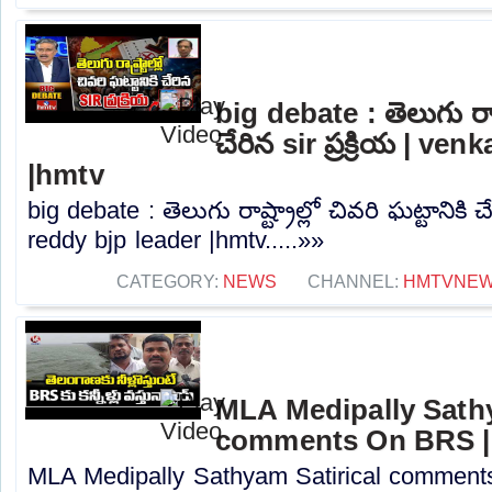
big debate : తెలుగు రాష్ట
చేరిన sir ప్రక్రియ | ve
|hmtv
big debate : తెలుగు రాష్ట్రాల్లో చివరి ఘట్టానికి చే
reddy bjp leader |hmtv.....»»
CATEGORY:
NEWS
CHANNEL:
HMTVNE
MLA Medipally Sathy
comments On BRS |
MLA Medipally Sathyam Satirical commen