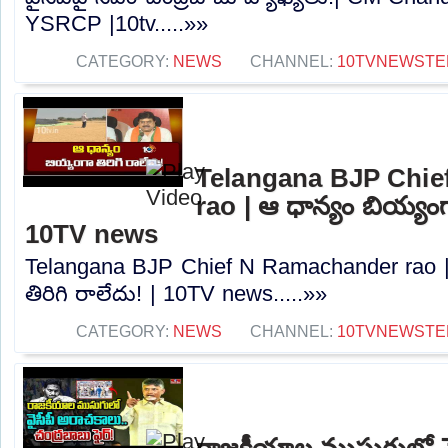
YSRCP |10tv.....»»
CATEGORY:
NEWS
CHANNEL:
10TVNEWSTE
Telangana BJP Chi
rao | ఆ ధాన్యం బియ్యంగా
10TV news
Telangana BJP Chief N Ramachander rao |
తిరిగి రాలేదు! | 10TV news.....»»
CATEGORY:
NEWS
CHANNEL:
10TVNEWSTE
రాజకీయాల ముసుగులో వై