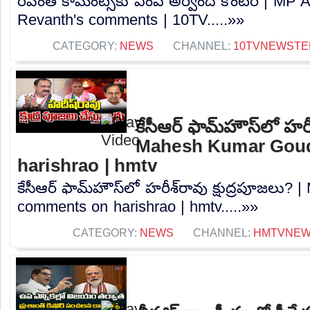
రేవంత్ కామెంట్స్‌కు ఎంపీ అర్వింద్ కౌంటర్ | MP
Revanth's comments | 10TV.....»»
CATEGORY:
NEWS
CHANNEL:
10TVNEWSTE
కేసీఆర్ ఫామ్‌హౌస్‌లో హరీ
Mahesh Kumar Gou
harishrao | hmtv
కేసీఆర్ ఫామ్‌హౌస్‌లో హరీశ్‌రావు క్షుద్రపూజల
comments on harishrao | hmtv.....»»
CATEGORY:
NEWS
CHANNEL:
HMTVNE