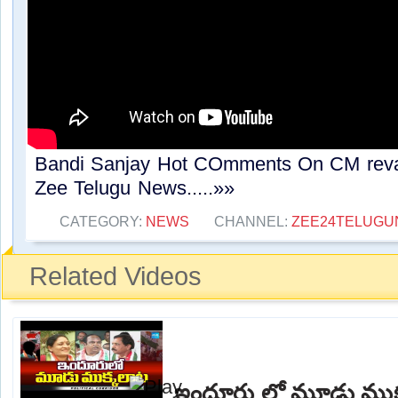
Bandi Sanjay Hot COmments On CM reva
Zee Telugu News.....»»
CATEGORY:
NEWS
CHANNEL:
ZEE24TELUG
Related Videos
ఇందూరు లో మూడు ముక