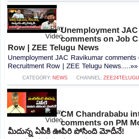
Unemployment JAC
comments on Job Cr
Row | ZEE Telugu News
Unemployment JAC Ravikumar comments o
Recruitment Row | ZEE Telugu News.....»»
CATEGORY:
NEWS
CHANNEL:
ZEE24TELUG
CM Chandrababu int
comments on PM Modi
మీదున్న ఏపీకి ఊపిరి పోసింది మోదీనే!