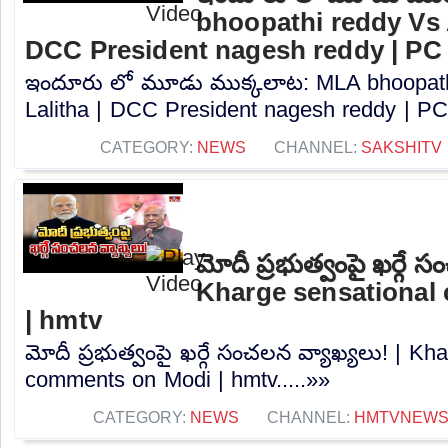
bhoopathi reddy Vs A
DCC President nagesh reddy | PC
ఇందూరు లో మూడు ముక్కలాట: MLA bhoopath
Lalitha | DCC President nagesh reddy | PC.
CATEGORY:
NEWS
CHANNEL:
SAKSHITV
మోదీ ప్రభుత్వంపై ఖర్గే 
Kharge sensational
| hmtv
మోదీ ప్రభుత్వంపై ఖర్గే సంచలన వ్యాఖ్యలు! | Kh
comments on Modi | hmtv.....»»
CATEGORY:
NEWS
CHANNEL:
HMTVNEW