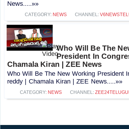
News.....»»
CATEGORY:
NEWS
CHANNEL:
V6NEWSTEL
Who Will Be The N
President In Congres
Chamala Kiran | ZEE News
Who Will Be The New Working President I
reddy | Chamala Kiran | ZEE News.....»»
CATEGORY:
NEWS
CHANNEL:
ZEE24TELUG