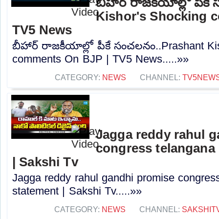
బీహార్ రాజకీయాల్లో పీ
Kishor's Shocking 
TV5 News
బీహార్ రాజకీయాల్లో పీకే సంచలనం..Prashant K
comments On BJP | TV5 News.....»»
CATEGORY:
NEWS
CHANNEL:
TV5NEW
Jagga reddy rahul 
congress telangana 
| Sakshi Tv
Jagga reddy rahul gandhi promise congress 
statement | Sakshi Tv.....»»
CATEGORY:
NEWS
CHANNEL:
SAKSHIT