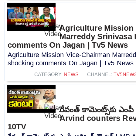
Agriculture Mission
Marreddy Srinivasa
comments On Jagan | Tv5 News
Agriculture Mission Vice-Chairman Marred
shocking comments On Jagan | Tv5 News..
CATEGORY:
NEWS
CHANNEL:
TV5NEW
రేవంత్ కామెంట్స్‌కు ఎంపీ
Arvind counters Re
10TV