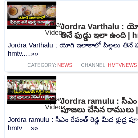
Jordra Varthalu : యోగ
తినే ఫుడ్డు ఇలా ఉంది | 
Jordra Varthalu : యోగి ఇలాకాలో పిల్లలు తినే ఫ
hmtv.....»»
CATEGORY:
NEWS
CHANNEL:
HMTVNEWS
Jordra ramulu : సీఎం రేవం
పూజలు చేసిన రాములు 
Jordra ramulu : సీఎం రేవంత్ రెడ్డి మీద క్షుద్ర
hmtv.....»»