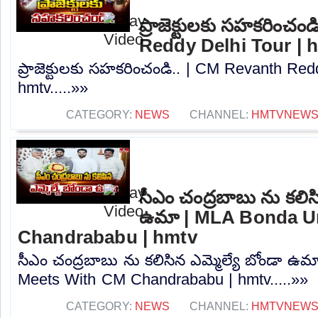
ప్రాజెక్టులకు సహకరించం
Reddy Delhi Tour | 
ప్రాజెక్టులకు సహకరించండి.. | CM Revanth Red
hmtv.....»»
CATEGORY:
NEWS
CHANNEL:
HMTVNEW
సీఎం చంద్రబాబు ను కలిసి
ఉమా | MLA Bonda U
Chandrababu | hmtv
సీఎం చంద్రబాబు ను కలిసిన ఎమ్మెల్యే బోండా 
Meets With CM Chandrababu | hmtv.....»»
CATEGORY:
NEWS
CHANNEL:
HMTVNEW