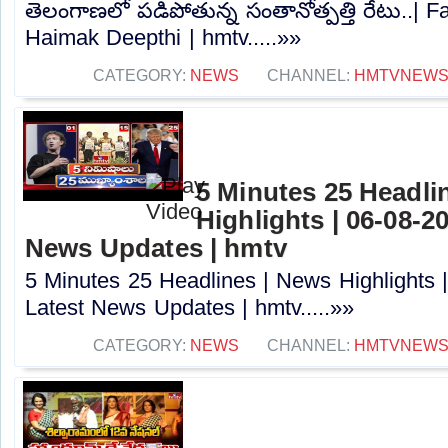
తెలంగాణలో పడిపోతున్న సంతానోత్పత్తి రేటు..| 
Haimak Deepthi | hmtv.....»»
CATEGORY:
NEWS
CHANNEL:
HMTVNEW
5 Minutes 25 Headli
Highlights | 06-08-2
News Updates | hmtv
5 Minutes 25 Headlines | News Highlights 
Latest News Updates | hmtv.....»»
CATEGORY:
NEWS
CHANNEL:
HMTVNEW