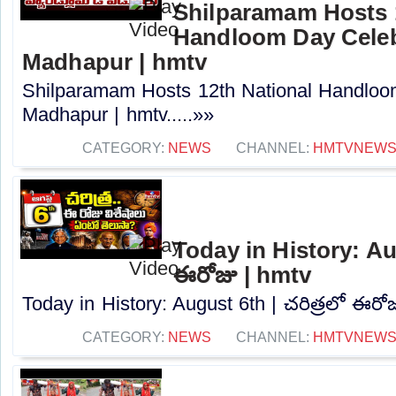
Shilparamam Hosts 
Handloom Day Celeb
Madhapur | hmtv
Shilparamam Hosts 12th National Handloom
Madhapur | hmtv.....»»
CATEGORY:
NEWS
CHANNEL:
HMTVNEW
Today in History: Aug
ఈరోజు | hmtv
Today in History: August 6th | చరిత్రలో ఈరోజు
CATEGORY:
NEWS
CHANNEL:
HMTVNEW