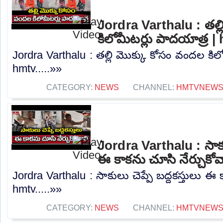
Jordra Varthalu : తల్
కిలోమీటర్లు పాదయాత్ర |
Jordra Varthalu : తల్లి మొక్కు కోసం వందల కిల
hmtv.....»»
CATEGORY:
NEWS
CHANNEL:
HMTVNEW
Jordra Varthalu : సాకుల
ఈ కాకను చూసి నేర్చుకోవ
Jordra Varthalu : సాకులు చెప్పే బద్దకస్తులు ఈ 
hmtv.....»»
CATEGORY:
NEWS
CHANNEL:
HMTVNEW