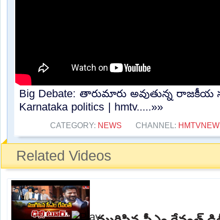
Big Debate: తారుమారు అవుతున్న రాజకీయ 
Karnataka politics | hmtv.....»»
CATEGORY:
NEWS
CHANNEL:
HMTVNEW
Related Videos
ముగిసిన సీఎం రేవంత్ ఢిల