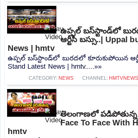
ఉప్పల్ బస్‌స్టాండ్‌లో 
ఆర్టీసీ బస్సు..| Uppal
News | hmtv
ఉప్పల్ బస్‌స్టాండ్‌లో బురదలో కూరుకుపోయిన ఆర్ట
Stand Latest News | hmtv.....»»
CATEGORY:
NEWS
CHANNEL:
HMTVNEW
తెలంగాణలో పడిపోతున్న సం
Face To Face With H
hmtv