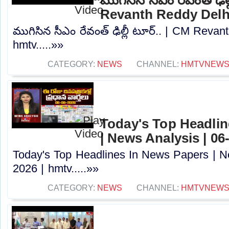
Revanth Reddy Delhi
ముగిసిన సీఎం రేవంత్ ఢిల్లీ టూర్.. | CM Revan
hmtv.....»»
CATEGORY:
NEWS
CHANNEL:
HMTVNEW
Today's Top Headlin
| News Analysis | 06
Today's Top Headlines In News Papers | N
2026 | hmtv.....»»
CATEGORY:
NEWS
CHANNEL:
HMTVNEW