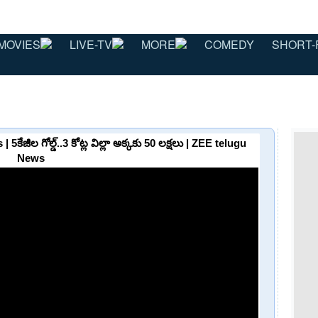
MOVIES
LIVE-TV
MORE
COMEDY
SHORT-
ీల గోల్డ్..3 కోట్ల విల్లా అక్కకు 50 లక్షలు | ZEE telugu
News