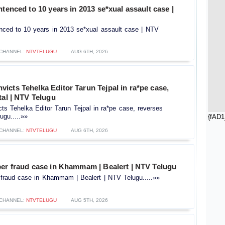
ntenced to 10 years in 2013 se*xual assault case |
enced to 10 years in 2013 se*xual assault case | NTV
CHANNEL:
NTVTELUGU
AUG 6TH, 2026
cts Tehelka Editor Tarun Tejpal in ra*pe case,
tal | NTV Telugu
s Tehelka Editor Tarun Tejpal in ra*pe case, reverses
ugu.....»»
{fAD1
CHANNEL:
NTVTELUGU
AUG 6TH, 2026
ber fraud case in Khammam | Bealert | NTV Telugu
 fraud case in Khammam | Bealert | NTV Telugu.....»»
CHANNEL:
NTVTELUGU
AUG 5TH, 2026