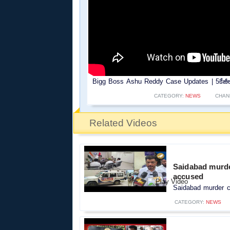
Bigg Boss Ashu Reddy Case Updates | 5కేజీల గోల్
CATEGORY:
NEWS
CHAN
Related Videos
Saidabad murde
accused
Saidabad murder ca
CATEGORY:
NEWS