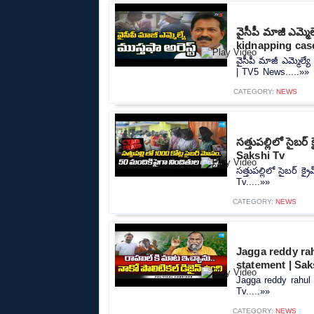
వైసీపీ మాజీ ఎమ్మ
kidnapping cas
వైసీపీ మాజీ ఎమ్మెల్
| TV5 News.....»»
CATEGORY:
NEWS
సత్తుపల్లిలో సైబ
Sakshi Tv
సత్తుపల్లిలో సైబర్ 
Tv.....»»
CATEGORY:
NEWS
Jagga reddy rah
statement | Sak
Jagga reddy rahul 
Tv.....»»
CATEGORY:
NEWS