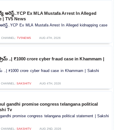
ెల్యే అరెస్ట్..YCP Ex MLA Mustafa Arrest In Alleged
e | TV5 News
యే అరెస్ట్..YCP Ex MLA Mustafa Arrest In Alleged kidnapping case
CHANNEL:
TV5NEWS
AUG 4TH, 2026
ర్ క్రైమ్ ..| ₹1000 crore cyber fraud case in Khammam |
క్రైమ్ ..| ₹1000 crore cyber fraud case in Khammam | Sakshi
CHANNEL:
SAKSHITV
AUG 4TH, 2026
ul gandhi promise congress telangana political
shi Tv
gandhi promise congress telangana political statement | Sakshi
CHANNEL:
SAKSHITV
AUG 2ND, 2026