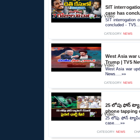
SIT interrogati
case has concl
SIT interrogation 
concluded - TV5...
CATEGORY:
NEWS
West Asia war u
Trump | TV5 N
West Asia war upd
News.....»»
CATEGORY:
NEWS
25 లోపు ఫోన్ ట్యా
phone tapping 
25 లోపు ఫోన్ ట్యాపిం
case.....»»
CATEGORY:
NEWS
CH