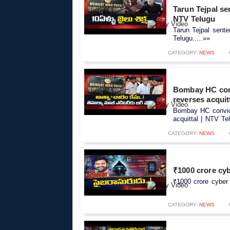
Tarun Tejpal se
NTV Telugu
Tarun Tejpal sent
Telugu.....»»
CATEGORY:
NEWS
Bombay HC convi
reverses acquit
Bombay HC convict
acquittal | NTV Tel
CATEGORY:
NEWS
₹1000 crore cy
₹1000 crore cyber
CATEGORY:
NEWS