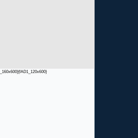
_160x600}
{fAD1_120x600}