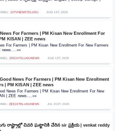
ANNEL:
10TVNEWSTELUGU
AUG 1ST, 2026
News For Farmers | PM Kisan New Enrollment For
 PM KISAN | ZEE news
s For Farmers | PM Kisan New Enrollment For New Farmers
news.....»»
NNEL:
ZEE24TELUGUNEWS
AUG 1ST, 2026
 Good News For Farmers | PM Kisan New Enrollment
rs | PM KISAN | ZEE news
od News For Farmers | PM Kisan New Enrollment For New
AN | ZEE news.....»»
NNEL:
ZEE24TELUGUNEWS
JUL 31ST, 2026
ు రాష్ట్రాల్లో చివరి ఘట్టానికి చేరిన sir ప్రక్రియ | venkat reddy
v