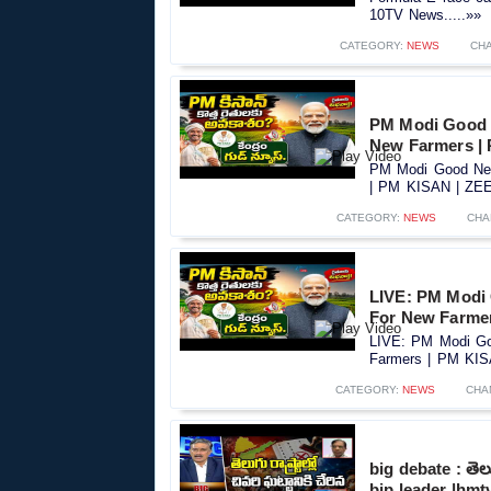
10TV News.....»»
CATEGORY:
NEWS
CH
PM Modi Good 
New Farmers |
PM Modi Good New
| PM KISAN | ZEE 
CATEGORY:
NEWS
CHA
LIVE: PM Modi
For New Farme
LIVE: PM Modi Go
Farmers | PM KIS
CATEGORY:
NEWS
CHA
big debate : తెలుగ
bjp leader |hmt