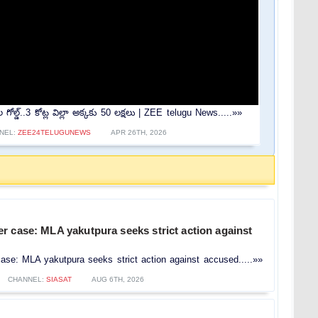
డ్..3 కోట్ల విల్లా అక్కకు 50 లక్షలు | ZEE telugu News.....»»
NEL:
ZEE24TELUGUNEWS
APR 26TH, 2026
r case: MLA yakutpura seeks strict action against
se: MLA yakutpura seeks strict action against accused.....»»
CHANNEL:
SIASAT
AUG 6TH, 2026