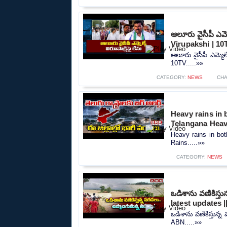
ఆలూరు వైసీపీ ఎమ్
Virupakshi | 10
ఆలూరు వైసీపీ ఎమ్మెల
10TV.....»»
CATEGORY:
NEWS
CH
Heavy rains in 
Telangana Heav
Heavy rains in bot
Rains.....»»
CATEGORY:
NEWS
ఒడిశాను వణికిస్త
latest updates 
ఒడిశాను వణికిస్తున్
ABN.....»»