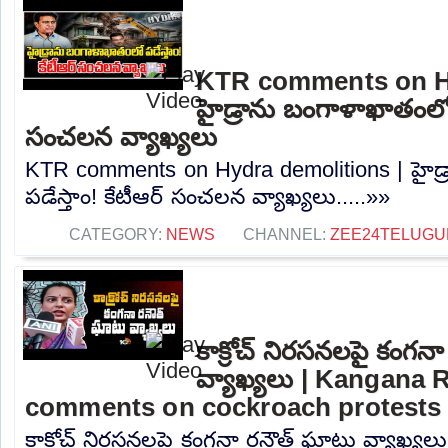
KTR comments on Hy
హైడ్రాను బంగాళాఖాతంలో ప
సంచలన వ్యాఖ్యలు
KTR comments on Hydra demolitions | హైడ
పడేస్తాం! కేటీఆర్ సంచలన వ్యాఖ్యలు.....»»
CATEGORY:
NEWS
CHANNEL:
ZEE24TELUG
కాక్రోచ్ నిరసనలపై కంగన
వ్యాఖ్యలు | Kangana 
comments on cockroach protests
కాక్రోచ్ నిరసనలపై కంగనా రనౌత్ ఘాటు వ్యాఖ్య