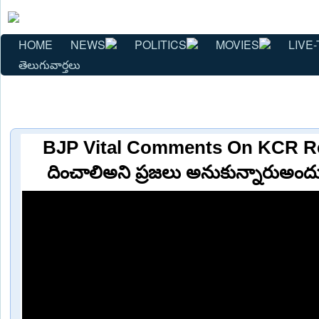
HOME
NEWS
POLITICS
MOVIES
LIVE-
తెలుగువార్తలు
BJP Vital Comments On KCR Reva
దించాలిఅని ప్రజలు అనుకున్నారుఅందుక