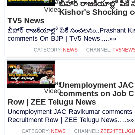
బీహార్ రాజకీయాల్లో పీ
Kishor's Shocking 
TV5 News
బీహార్ రాజకీయాల్లో పీకే సంచలనం..Prashant K
comments On BJP | TV5 News.....»»
CATEGORY:
NEWS
CHANNEL:
TV5NEW
Unemployment JAC
comments on Job Cr
Row | ZEE Telugu News
Unemployment JAC Ravikumar comments o
Recruitment Row | ZEE Telugu News.....»»
CATEGORY:
NEWS
CHANNEL:
ZEE24TELUG