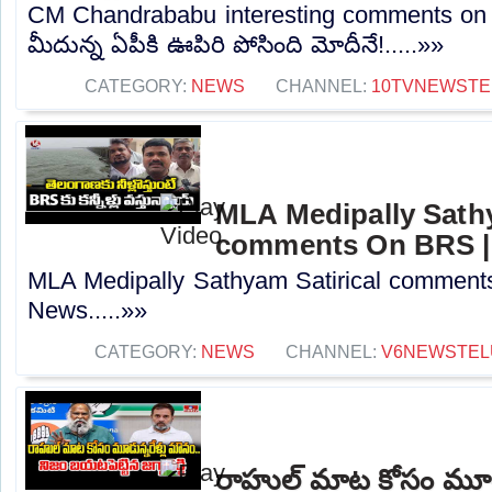
CM Chandrababu interesting comments on 
మీదున్న ఏపీకి ఊపిరి పోసింది మోదీనే!.....»»
CATEGORY:
NEWS
CHANNEL:
10TVNEWSTE
MLA Medipally Sathy
comments On BRS |
MLA Medipally Sathyam Satirical commen
News.....»»
CATEGORY:
NEWS
CHANNEL:
V6NEWSTEL
రాహుల్ మాట కోసం మూడు