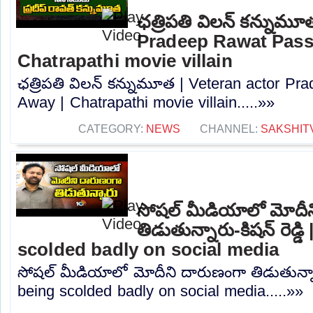
ఛత్రిపతి విలన్ కన్నుమూ
Pradeep Rawat Pass
Chatrapathi movie villain
ఛత్రిపతి విలన్ కన్నుమూత | Veteran actor P
Away | Chatrapathi movie villain.....»»
CATEGORY:
NEWS
CHANNEL:
SAKSHIT
సోషల్ మీడియాలో మోదీ
తిడుతున్నారు-కిషన్ రెడ్
scolded badly on social media
సోషల్ మీడియాలో మోదీని దారుణంగా తిడుతున్నారు
being scolded badly on social media.....»»