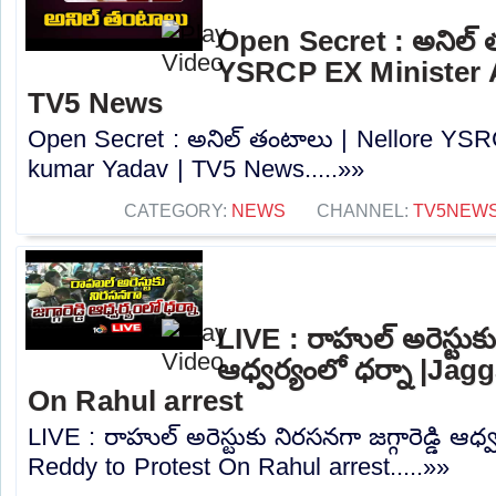
Open Secret : అనిల్ 
YSRCP EX Minister A
TV5 News
Open Secret : అనిల్ తంటాలు | Nellore YSR
kumar Yadav | TV5 News.....»»
CATEGORY:
NEWS
CHANNEL:
TV5NEW
LIVE : రాహుల్ అరెస్టుకు 
ఆధ్వర్యంలో ధర్నా |Ja
On Rahul arrest
LIVE : రాహుల్ అరెస్టుకు నిరసనగా జగ్గారెడ్డి ఆధ
Reddy to Protest On Rahul arrest.....»»