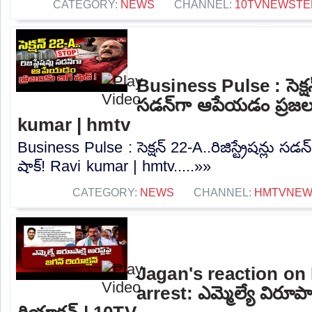
CATEGORY:
NEWS
CHANNEL:
10TVNEWSTE
Business Pulse : సెక్షన్ 
సడన్‌గా ఆపేయడం ప్రజలక
kumar | hmtv
Business Pulse : సెక్షన్ 22-A..రిజిస్ట్రేషన్లు స
షాక్! Ravi kumar | hmtv.....»»
CATEGORY:
NEWS
CHANNEL:
HMTVNE
Jagan's reaction on
arrest: ఎమ్మెల్యే విరూపాక్షి