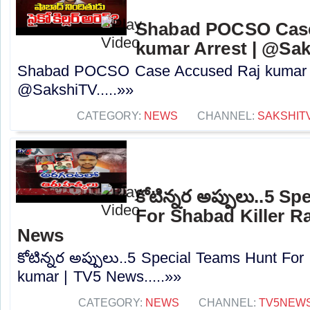
Shabad POCSO Case
kumar Arrest | @Sa
Shabad POCSO Case Accused Raj kumar A
@SakshiTV.....»»
CATEGORY:
NEWS
CHANNEL:
SAKSHIT
కోటిన్నర అప్పులు..5 S
For Shabad Killer R
News
కోటిన్నర అప్పులు..5 Special Teams Hunt For
kumar | TV5 News.....»»
CATEGORY:
NEWS
CHANNEL:
TV5NEW