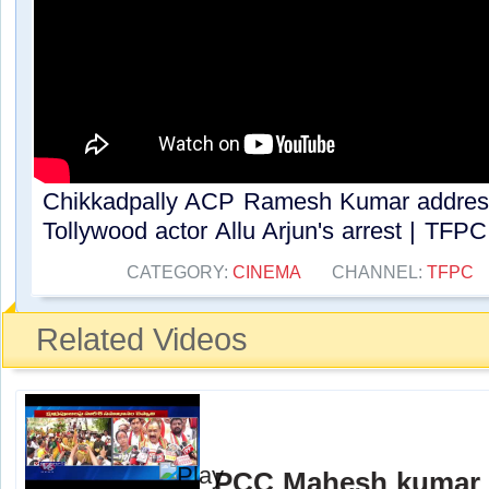
Chikkadpally ACP Ramesh Kumar address
Tollywood actor Allu Arjun's arrest | TFPC.
CATEGORY:
CINEMA
CHANNEL:
TFPC
Related Videos
PCC Mahesh kumar 