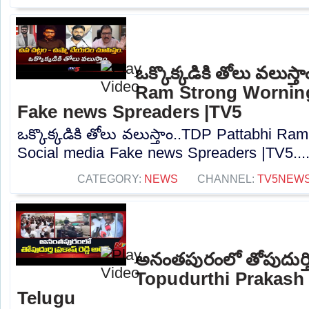
ఒక్కొక్కడికి తోలు వలుస్
Ram Strong Worning
Fake news Spreaders |TV5
ఒక్కొక్కడికి తోలు వలుస్తాం..TDP Pattabhi R
Social media Fake news Spreaders |TV5...
CATEGORY:
NEWS
CHANNEL:
TV5NEW
అనంతపురంలో తోపుదుర్తి ప్రక
Topudurthi Prakash 
Telugu