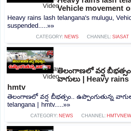
Vehicle movement 
Heavy rains lash telangana's mulugu, Veh
suspended.....»»
CATEGORY:
NEWS
CHANNEL:
SIASAT
తెలంగాణలో వర్ష బీభత్సం
వాగులు | Heavy rains 
hmtv
తెలంగాణలో వర్ష బీభత్సం.. ఉప్పొంగుతున్న వాగు
telangana | hmtv.....»»
CATEGORY:
NEWS
CHANNEL:
HMTVNE