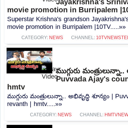
Jayakrishna's Srin
movie promotion in Burripalem |
Superstar Krishna's grandson Jayakrishna
movie promotion in Burripalem |10TV.....»»
CATEGORY:
NEWS
CHANNEL:
10TVNEWSTE
ముగ్గురు మంత్రులున్నా.. 
Puvvada Ajay's coun
hmtv
ముగ్గురు మంత్రులున్నా.. అభివృద్ధి శూన్యం | P
revanth | hmtv.....»»
CATEGORY:
NEWS
CHANNEL:
HMTVNE