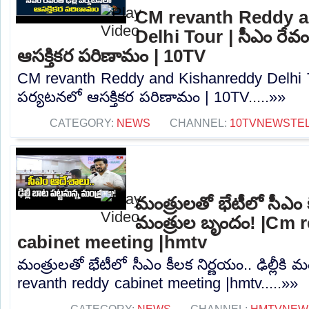
CM revanth Reddy a
Delhi Tour | సీఎం రేవంత
ఆసక్తికర పరిణామం | 10TV
CM revanth Reddy and Kishanreddy Delhi Tour
పర్యటనలో ఆసక్తికర పరిణామం | 10TV.....»»
CATEGORY:
NEWS
CHANNEL:
10TVNEWSTE
మంత్రులతో భేటీలో సీఎం కీల
మంత్రుల బృందం! |Cm 
cabinet meeting |hmtv
మంత్రులతో భేటీలో సీఎం కీలక నిర్ణయం.. ఢిల్లీకి
revanth reddy cabinet meeting |hmtv.....»»