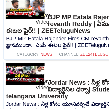
BJP MP Eatala Raje
revanth Reddy | ఏమన్
ఈటల ఫైర్!! | ZEETeluguNews
BJP MP Eatala Rajender Fires CM revanth
ఙ్ఞానముందా.. ఎంపీ ఈటల ఫైర్!! | ZEETeluguNe
CATEGORY:
NEWS
CHANNEL:
ZEE24TELUG
Jordar News : నీళ్ల కో
విద్యార్థినిల ధర్నా| St
telangana University
Jordar News : నీళ్ల కోసం యూనివర్సిటీ విద్యార్థ