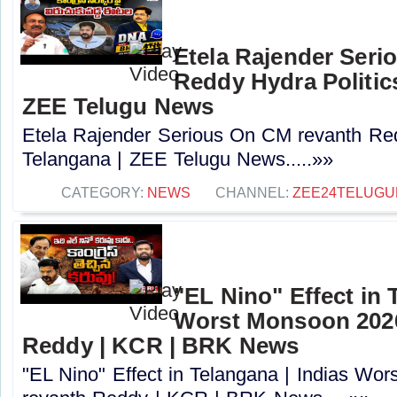
Etela Rajender Seri
Reddy Hydra Politics
ZEE Telugu News
Etela Rajender Serious On CM revanth Red
Telangana | ZEE Telugu News.....»»
CATEGORY:
NEWS
CHANNEL:
ZEE24TELUG
"EL Nino" Effect in 
Worst Monsoon 2026
Reddy | KCR | BRK News
"EL Nino" Effect in Telangana | Indias Wo