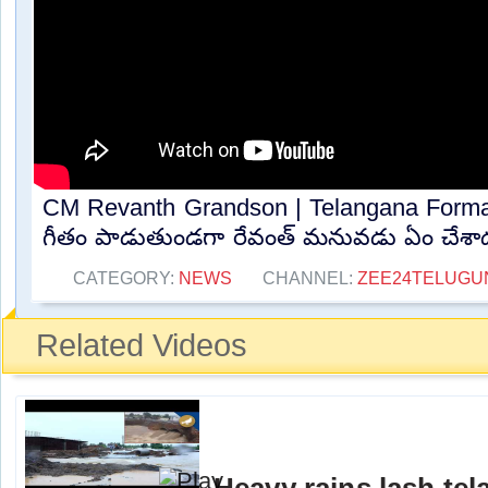
CM Revanth Grandson | Telangana Forma
గీతం పాడుతుండగా రేవంత్ మనువడు ఏం చేశాడం
CATEGORY:
NEWS
CHANNEL:
ZEE24TELUG
Related Videos
Heavy rains lash te