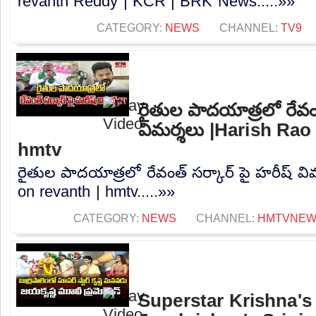
revanth Reddy | KCR | BRK News.....»»
CATEGORY:
NEWS
CHANNEL:
TV9
రైతుల పాదయాత్రలో రేవంత
విమర్శలు |Harish Rao 
hmtv
రైతుల పాదయాత్రలో రేవంత్ సర్కార్ పై హరీష్ వి
on revanth | hmtv.....»»
CATEGORY:
NEWS
CHANNEL:
HMTVNE
Superstar Krishna'