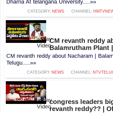
Dharna At telangana University.....»»
CATEGORY:
NEWS
CHANNEL:
HMTVNE
CM revanth reddy a
Balamrutham Plant 
CM revanth reddy about Nacharam | Balam
Telugu.....»»
CATEGORY:
NEWS
CHANNEL:
NTVTELU
congress leaders bi
revanth reddy?? | O