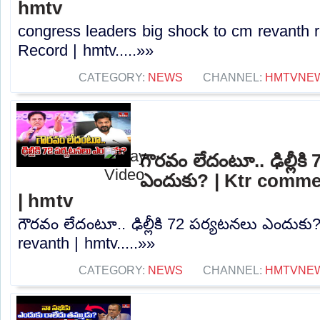
hmtv
congress leaders big shock to cm revanth 
Record | hmtv.....»»
CATEGORY:
NEWS
CHANNEL:
HMTVNE
గౌరవం లేదంటూ.. ఢిల్లీక
ఎందుకు? | Ktr comm
| hmtv
గౌరవం లేదంటూ.. ఢిల్లీకి 72 పర్యటనలు ఎందుక
revanth | hmtv.....»»
CATEGORY:
NEWS
CHANNEL:
HMTVNE