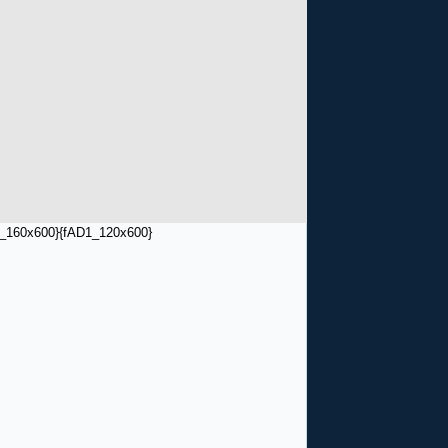
_160x600}
{fAD1_120x600}