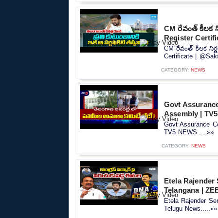
CM రేవంత్ కీలక 
Register Certif
CM రేవంత్ కీలక ని
Certificate | @Sak
CATEGORY:
NEWS
Govt Assurance
Assembly | TV
Govt Assurance Co
TV5 NEWS.....»»
CATEGORY:
NEWS
Etela Rajender
Telangana | ZE
Etela Rajender Se
Telugu News.....»»