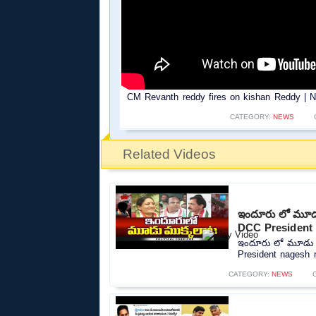
CM Revanth reddy fires on kishan Reddy | N
CATEGORY:
NEWS
Related Videos
ఇందూరు లో మూడు
DCC President 
ఇందూరు లో మూడు మ
President nagesh r
CATEGORY:
NEWS