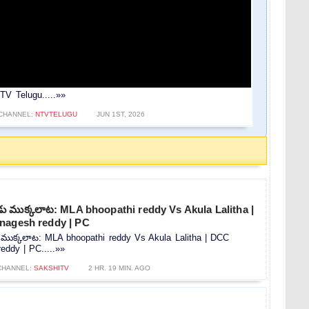
TV Telugu.....»»
CHANNEL:
NTVTELUGU
JUN 1ST, 2026
 ముక్కలాట: MLA bhoopathi reddy Vs Akula Lalitha |
nagesh reddy | PC
ుక్కలాట: MLA bhoopathi reddy Vs Akula Lalitha | DCC
eddy | PC.....»»
CHANNEL:
SAKSHITV
2 HR. 19 MIN. AGO