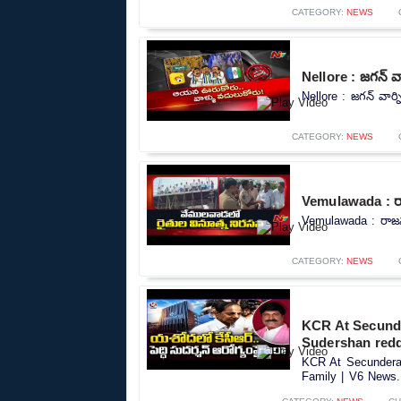
CATEGORY:
NEWS
Nellore : జగన్ వా
Nellore : జగన్ వార్న
CATEGORY:
NEWS
Vemulawada : రాజన
Vemulawada : రాజన్న 
CATEGORY:
NEWS
KCR At Secunde
Sudershan redd
KCR At Secundera
Family | V6 News..