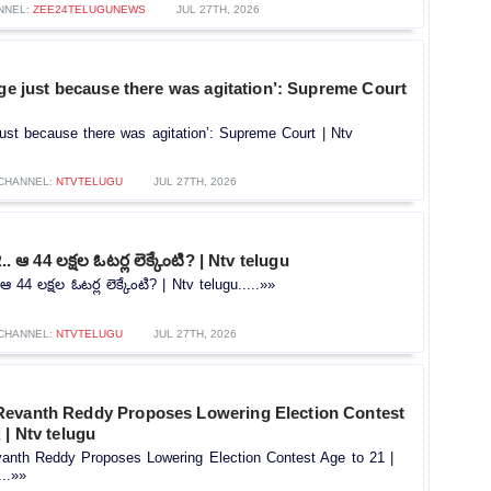
NNEL:
ZEE24TELUGUNEWS
JUL 27TH, 2026
rge just because there was agitation’: Supreme Court
 just because there was agitation’: Supreme Court | Ntv
CHANNEL:
NTVTELUGU
JUL 27TH, 2026
.. ఆ 44 లక్షల ఓటర్ల లెక్కేంటి? | Ntv telugu
ఆ 44 లక్షల ఓటర్ల లెక్కేంటి? | Ntv telugu.....»»
CHANNEL:
NTVTELUGU
JUL 27TH, 2026
evanth Reddy Proposes Lowering Election Contest
 | Ntv telugu
nth Reddy Proposes Lowering Election Contest Age to 21 |
...»»