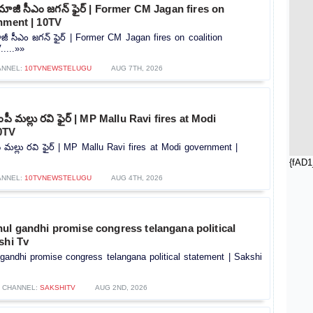
 మాజీ సీఎం జగన్ ఫైర్ | Former CM Jagan fires on
nment | 10TV
ాజీ సీఎం జగన్ ఫైర్ | Former CM Jagan fires on coalition
....»»
ANNEL:
10TVNEWSTELUGU
AUG 7TH, 2026
ంపీ మల్లు రవి ఫైర్ | MP Mallu Ravi fires at Modi
0TV
ీ మల్లు రవి ఫైర్ | MP Mallu Ravi fires at Modi government |
{fAD1
ANNEL:
10TVNEWSTELUGU
AUG 4TH, 2026
ul gandhi promise congress telangana political
shi Tv
gandhi promise congress telangana political statement | Sakshi
CHANNEL:
SAKSHITV
AUG 2ND, 2026