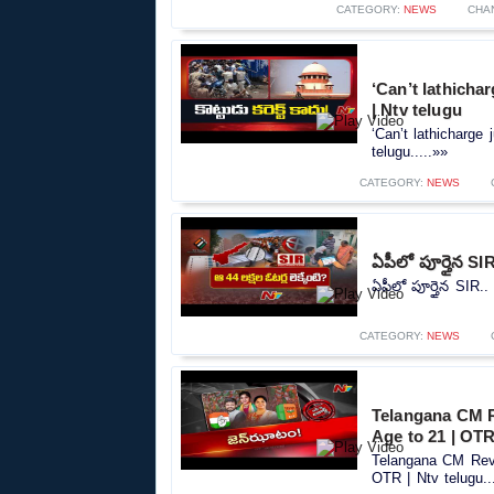
CATEGORY:
NEWS
CHA
‘Can’t lathicha
| Ntv telugu
‘Can’t lathicharge
telugu.....»»
CATEGORY:
NEWS
ఏపీలో పూర్తైన SIR
ఏపీలో పూర్తైన SIR.. 
CATEGORY:
NEWS
Telangana CM R
Age to 21 | OTR
Telangana CM Reva
OTR | Ntv telugu..