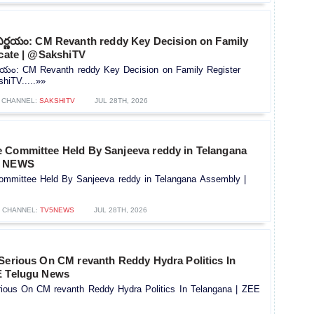
నిర్ణయం: CM Revanth reddy Key Decision on Family
icate | @SakshiTV
ర్ణయం: CM Revanth reddy Key Decision on Family Register
shiTV.....»»
CHANNEL:
SAKSHITV
JUL 28TH, 2026
 Committee Held By Sanjeeva reddy in Telangana
5 NEWS
mmittee Held By Sanjeeva reddy in Telangana Assembly |
CHANNEL:
TV5NEWS
JUL 28TH, 2026
 Serious On CM revanth Reddy Hydra Politics In
E Telugu News
rious On CM revanth Reddy Hydra Politics In Telangana | ZEE