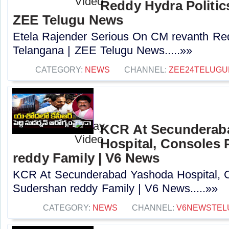
Reddy Hydra Politics
ZEE Telugu News
Etela Rajender Serious On CM revanth Red
Telangana | ZEE Telugu News.....»»
CATEGORY:
NEWS
CHANNEL:
ZEE24TELUG
KCR At Secunderab
Hospital, Consoles
reddy Family | V6 News
KCR At Secunderabad Yashoda Hospital, 
Sudershan reddy Family | V6 News.....»»
CATEGORY:
NEWS
CHANNEL:
V6NEWSTEL