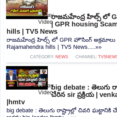
రాజమహేంద్ర హిల్స్ లో 
| GPR housing Scam
hills | TV5 News
రాజమహేంద్ర హిల్స్ లో GPR హౌసింగ్ అక్రమాల
Rajamahendra hills | TV5 News.....»»
CATEGORY:
NEWS
CHANNEL:
TV5NEW
big debate : తెలుగు రాష్ట
చేరిన sir ప్రక్రియ | ve
|hmtv
big debate : తెలుగు రాష్ట్రాల్లో చివరి ఘట్టానికి చే