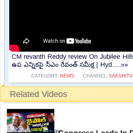
CM revanth Reddy review On Jubilee Hills B
ఉప ఎన్నికపై సీఎం రేవంత్ సమీక్ష | Hyd.....»»
CATEGORY:
NEWS
CHANNEL:
SAKSHITV
Related Videos
Congress Leads In 