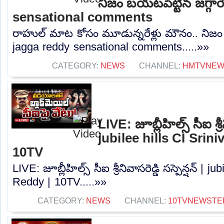
నిజం బయటపెట్టిన జగ్గారె
sensational comments
రాహుల్ మాట కోసం మూడున్నరేళ్లు మౌనం.. నిజం బయ
jagga reddy sensational comments.....»»
CATEGORY:
NEWS
CHANNEL:
HMTVNE
LIVE: జూబ్లీహిల్స్‌ సీఐ శ్రీన
jubilee hills CI Srin
10TV
LIVE: జూబ్లీహిల్స్‌ సీఐ శ్రీనివాసరెడ్డి సస్పెన్షన్‌ | 
Reddy | 10TV.....»»
CATEGORY:
NEWS
CHANNEL:
10TVNEWSTE