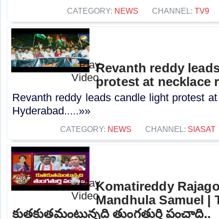
CATEGORY:
NEWS
CHANNEL:
TV9
Revanth reddy leads
protest at necklace
Revanth reddy leads candle light protest at
Hyderabad.....»»
CATEGORY:
NEWS
CHANNEL:
SIASAT
Komatireddy Rajago
Mandhula Samuel | T
కుతకుతమంటున్నది తుంగతుర్తి పంచాది..