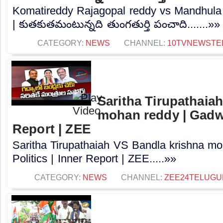
Komatireddy Rajagopal reddy vs Mandhula 
| కుతకుతమంటున్నది తుంగతుర్తి పంచాది.......»»
CATEGORY:
NEWS
CHANNEL:
10TVNEWSTE
Saritha Tirupathaia
mohan reddy | Gadwal
Report | ZEE
Saritha Tirupathaiah VS Bandla krishna m
Politics | Inner Report | ZEE.....»»
CATEGORY:
NEWS
CHANNEL:
ZEE24TELUG