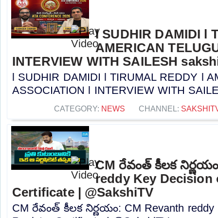
l SUDHIR DAMIDI l
AMERICAN TELUGU
INTERVIEW WITH SAILESH sakshi
l SUDHIR DAMIDI l TIRUMAL REDDY l
ASSOCIATION l INTERVIEW WITH SAILESH 
CATEGORY:
NEWS
CHANNEL:
SAKSHIT
CM రేవంత్ కీలక నిర్ణ
reddy Key Decision 
Certificate | @SakshiTV
CM రేవంత్ కీలక నిర్ణయం: CM Revanth reddy