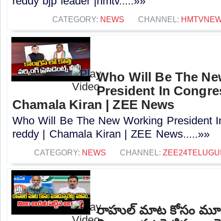
reddy bjp leader |hmtv.....»»
CATEGORY:
NEWS
CHANNEL:
HMTVNE
Who Will Be The N
President In Congres
Chamala Kiran | ZEE News
Who Will Be The New Working President I
reddy | Chamala Kiran | ZEE News.....»»
CATEGORY:
NEWS
CHANNEL:
ZEE24TELUG
రాహుల్ మాట కోసం మూడు