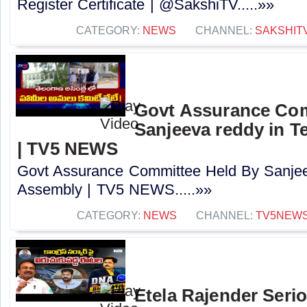
Register Certificate | @SakshiTV.....»»
CATEGORY:
NEWS
CHANNEL:
SAKSHIT
Govt Assurance Com
Sanjeeva reddy in 
| TV5 NEWS
Govt Assurance Committee Held By Sanjee
Assembly | TV5 NEWS.....»»
CATEGORY:
NEWS
CHANNEL:
TV5NEW
Etela Rajender Seri