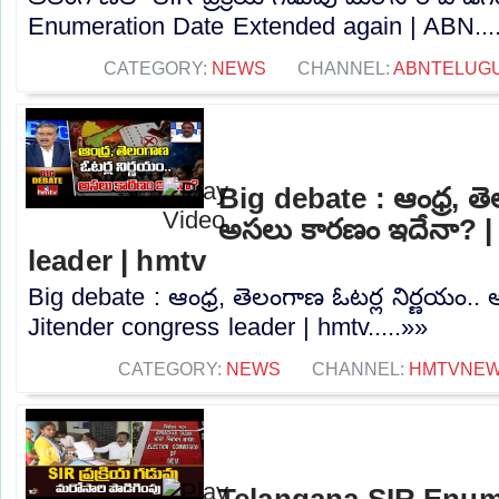
Enumeration Date Extended again | ABN...
CATEGORY:
NEWS
CHANNEL:
ABNTELUG
Big debate : ఆంధ్ర, తె
అసలు కారణం ఇదేనా? |
leader | hmtv
Big debate : ఆంధ్ర, తెలంగాణ ఓటర్ల నిర్ణయం.
Jitender congress leader | hmtv.....»»
CATEGORY:
NEWS
CHANNEL:
HMTVNE
Telangana SIR Enum