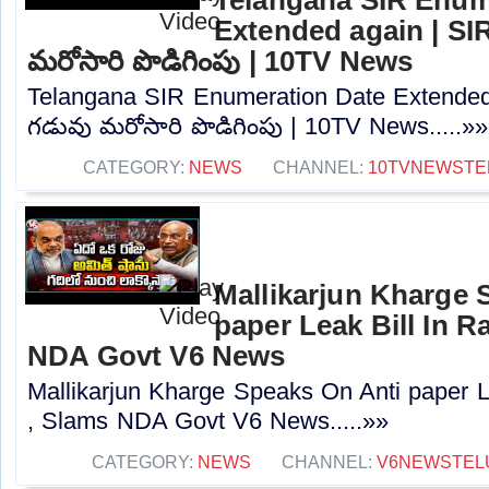
Extended again | SIR 
మరోసారి పొడిగింపు | 10TV News
Telangana SIR Enumeration Date Extended a
గడువు మరోసారి పొడిగింపు | 10TV News.....»»
CATEGORY:
NEWS
CHANNEL:
10TVNEWSTE
Mallikarjun Kharge 
paper Leak Bill In R
NDA Govt V6 News
Mallikarjun Kharge Speaks On Anti paper L
, Slams NDA Govt V6 News.....»»
CATEGORY:
NEWS
CHANNEL:
V6NEWSTEL