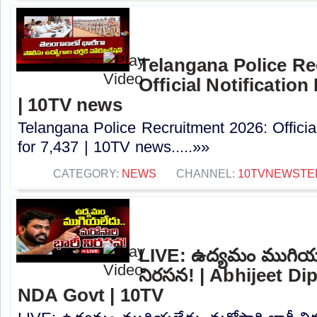
Telangana Police Re
Official Notification
| 10TV news
Telangana Police Recruitment 2026: Officia
for 7,437 | 10TV news.....»»
CATEGORY:
NEWS
CHANNEL:
10TVNEWSTE
LIVE: ఉద్యమం ముగియల
నిరసన! | Abhijeet D
NDA Govt | 10TV