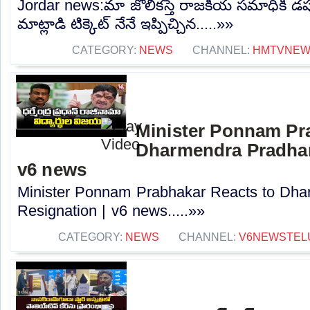
Jordar news:మా జోలికస్తే రాజకీయ సమాధికి డప్
మాట్లాడి టిక్కెట్ నేనే ఇప్పిచ్చిన.....»»
CATEGORY:
NEWS
CHANNEL:
HMTVNE
Minister Ponnam Pr
Dharmendra Pradhan
v6 news
Minister Ponnam Prabhakar Reacts to Dha
Resignation | v6 news.....»»
CATEGORY:
NEWS
CHANNEL:
V6NEWSTEL