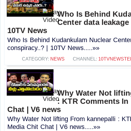
Who Is Behind Kuda
Center data leakage 
10TV News
Who Is Behind Kudankulam Nuclear Center
conspiracy..? | 10TV News.....»»
CATEGORY:
NEWS
CHANNEL:
10TVNEWSTE
Why Water Not lifti
: KTR Comments In 
Chat | V6 news
Why Water Not lifting From kannepalli : 
Media Chit Chat | V6 news.....»»