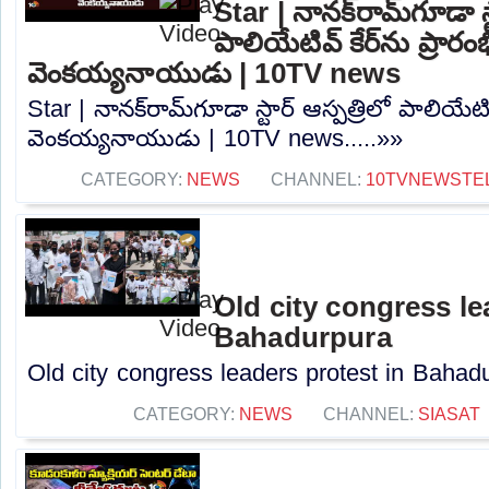
Star | నానక్‌రామ్‌గూడా స్
పాలియేటివ్ కేర్‌ను ప్రారం
వెంకయ్యనాయుడు | 10TV news
Star | నానక్‌రామ్‌గూడా స్టార్ ఆస్పత్రిలో పాలియేటివ
వెంకయ్యనాయుడు | 10TV news.....»»
CATEGORY:
NEWS
CHANNEL:
10TVNEWSTE
Old city congress le
Bahadurpura
Old city congress leaders protest in Bahadu
CATEGORY:
NEWS
CHANNEL:
SIASAT