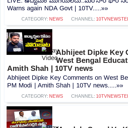
LIVE: ఉద్యమం ముగియలేదు..మరోసారి భారీ నిర
Warns again NDA Govt | 10TV.....»»
CATEGORY:
NEWS
CHANNEL:
10TVNEWSTE
Abhijeet Dipke Key
West Bengal Educati
Amith Shah | 10TV news
Abhijeet Dipke Key Comments on West Beng
PM Modi | Amith Shah | 10TV news.....»»
CATEGORY:
NEWS
CHANNEL:
10TVNEWSTE