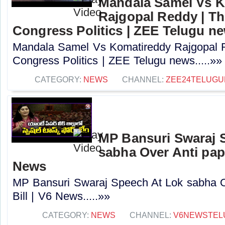
Mandala Samel Vs 
Rajgopal Reddy | Th
Congress Politics | ZEE Telugu n
Mandala Samel Vs Komatireddy Rajgopal R
Congress Politics | ZEE Telugu news.....»»
CATEGORY:
NEWS
CHANNEL:
ZEE24TELUG
MP Bansuri Swaraj 
sabha Over Anti pape
News
MP Bansuri Swaraj Speech At Lok sabha O
Bill | V6 News.....»»
CATEGORY:
NEWS
CHANNEL:
V6NEWSTEL