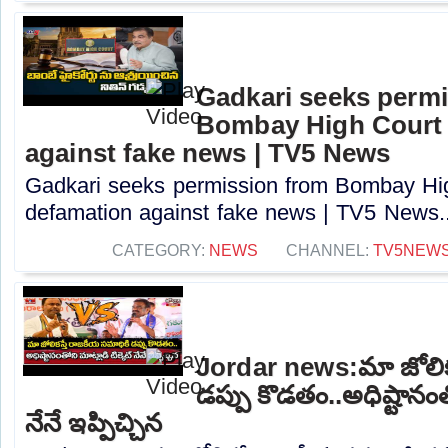
Gadkari seeks perm
Bombay High Court t
against fake news | TV5 News
Gadkari seeks permission from Bombay High
defamation against fake news | TV5 News..
CATEGORY:
NEWS
CHANNEL:
TV5NEW
Jordar news:మా జోలిక
డప్పు కొడతం..అధిష్టానంతో
నేనే ఇప్పిచ్చిన