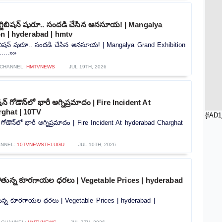
 ఎగ్జిబిషన్ షురూ.. సందడి చేసిన అనసూయ! | Mangalya
n | hyderabad | hmtv
్జిబిషన్ షురూ.. సందడి చేసిన అనసూయ! | Mangalya Grand Exhibition
....»»
CHANNEL:
HMTVNEWS
JUL 19TH, 2026
న్ గోడౌన్‌లో భారీ అగ్నిప్రమాదం | Fire Incident At
ghat | 10TV
{fAD1
 గోడౌన్‌లో భారీ అగ్నిప్రమాదం | Fire Incident At hyderabad Charghat
NNEL:
10TVNEWSTELUGU
JUL 10TH, 2026
ోతున్న కూరగాయల ధరలు | Vegetable Prices | hyderabad
న్న కూరగాయల ధరలు | Vegetable Prices | hyderabad |