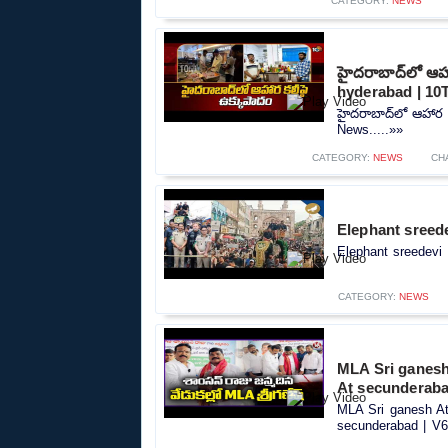
CATEGORY:
NEWS
హైదరాబాద్‌లో ఆహా
hyderabad | 1
హైదరాబాద్‌లో ఆహార 
News.....»»
CATEGORY:
NEWS
CH
Elephant sreede
Elephant sreedevi t
CATEGORY:
NEWS
MLA Sri ganesh
At secunderaba
MLA Sri ganesh At
secunderabad | V6