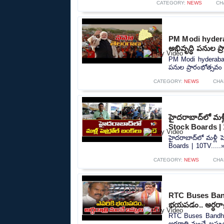
CATEGORY:
NEWS
CH
PM Modi hyderab
అభివృద్ధి పనుల ప
PM Modi hyderabad 
పనుల ప్రారంభోత్సవం 
CATEGORY:
NEWS
CHA
హైదరాబాద్‍లో మళ్ల
Stock Boards |
హైదరాబాద్‍లో మళ్లీ 
Boards | 10TV.....
CATEGORY:
NEWS
CHA
RTC Buses Band
భయపడం.. అర్ధరాత్
RTC Buses Bandh 
అర్ధరాత్రి నుంచే బస్స