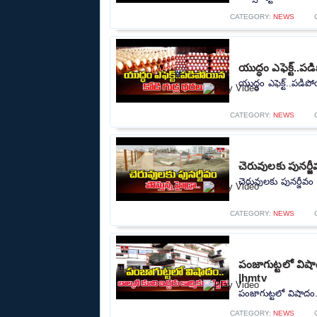
CATEGORY:
NEWS
యుద్ధం ఎఫెక్ట్..
యుద్ధం ఎఫెక్ట్..పడి
CATEGORY:
NEWS
చెరువులకు పునర్జీ
చెరువులకు పునర్జీవం 
CATEGORY:
NEWS
పంజాగుట్టలో విషా
|hmtv
పంజాగుట్టలో విషాదం.
CATEGORY:
NEWS