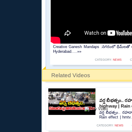
Creative Ganesh Mandaps :నగరంలో థీమ్‌లతో 
Hyderabad.....»»
CATEGORY:
NEWS
C
Related Videos
వర్ష బీభత్సం.. 
highway | Rain 
వర్ష బీభత్సం.. రహద
Rain effect | hmtv.
CATEGORY:
NEWS