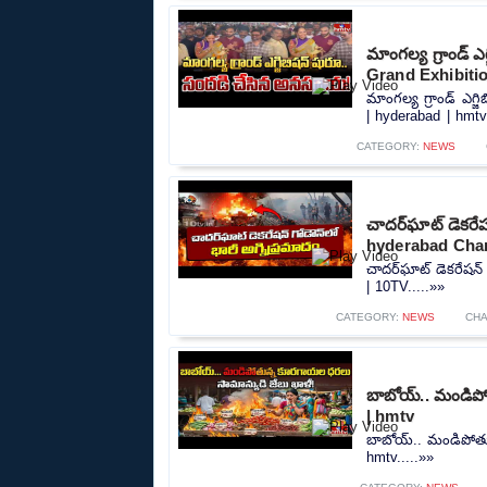
మాంగల్య గ్రాండ్
Grand Exhibitio
మాంగల్య గ్రాండ్ ఎగ
| hyderabad | hmtv.
CATEGORY:
NEWS
చాదర్‌ఘాట్ డెకరేష
hyderabad Char
చాదర్‌ఘాట్ డెకరేషన్
| 10TV.....»»
CATEGORY:
NEWS
CHA
బాబోయ్.. మండిప
| hmtv
బాబోయ్.. మండిపోతు
hmtv.....»»