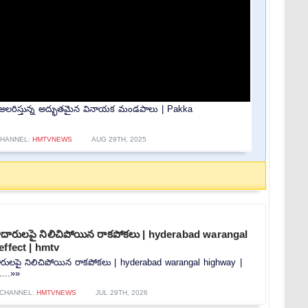
అలరిస్తున్న అద్భుతమైన వినాయక మండపాలు | Pakka
HANNEL:
HMTVNEWS
AUG 29TH, 2025
రహదారులపై నిలిచిపోయిన రాకపోకలు | hyderabad warangal
effect | hmtv
ారులపై నిలిచిపోయిన రాకపోకలు | hyderabad warangal highway |
....»»
CHANNEL:
HMTVNEWS
JUL 29TH, 2026