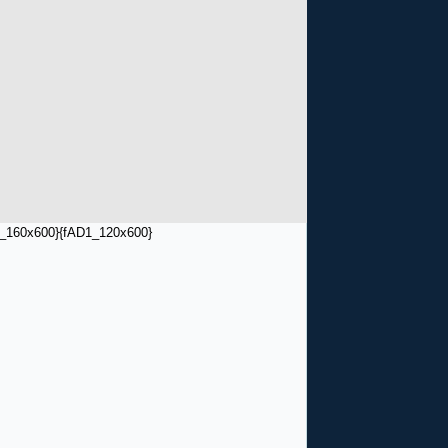
_160x600}
{fAD1_120x600}