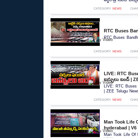
CATEGORY:
NEWS
CHA
RTC Buses Band
RTC Buses Bandh I
CATEGORY:
NEWS
CHA
LIVE: RTC Buses
బస్సులు బంద్ | 
LIVE: RTC Buses B
| ZEE Telugu News
CATEGORY:
NEWS
CHA
Man Took Life 
hyderabad | V6
Man Took Life Of 