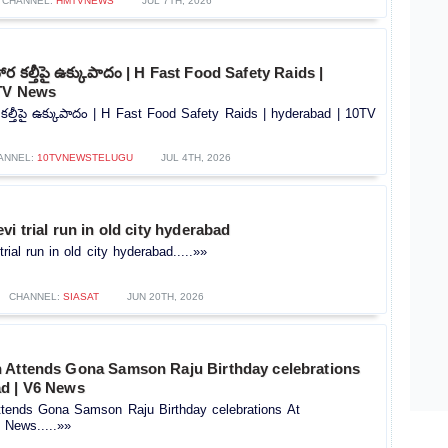
CHANNEL:
HMTVNEWS
JUL 7TH, 2026
ర కల్తీపై ఉక్కుపాదం | H Fast Food Safety Raids |
0TV News
కల్తీపై ఉక్కుపాదం | H Fast Food Safety Raids | hyderabad | 10TV
ANNEL:
10TVNEWSTELUGU
JUL 4TH, 2026
vi trial run in old city hyderabad
rial run in old city hyderabad.....»»
CHANNEL:
SIASAT
JUN 20TH, 2026
 Attends Gona Samson Raju Birthday celebrations
d | V6 News
tends Gona Samson Raju Birthday celebrations At
 News.....»»