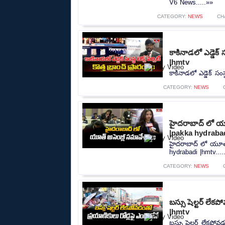
V6 News.....»»
CATEGORY:
NEWS
CH
కాకినాడలో ఎడ్డెక్ 
|hmtv
కాకినాడలో ఎడ్డెక్ సంస
CATEGORY:
NEWS
హైదరాబాద్ లో య
|pakka hydraba
హైదరాబాద్ లో యూత్
hydrabadi |hmtv....
CATEGORY:
NEWS
బస్సు షెల్టర్ లే
|hmtv
బస్సు షెల్టర్ లేకపో