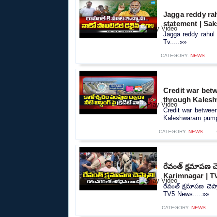
Jagga reddy rah
statement | Sak
Jagga reddy rahul 
Tv.....»»
CATEGORY:
NEWS
Credit war betw
through Kales
Credit war between 
Kaleshwaram pumps
CATEGORY:
NEWS
రేవంత్ క్షమాపణ 
Karimnagar | 
రేవంత్ క్షమాపణ చెప
TV5 News.....»»
CATEGORY:
NEWS