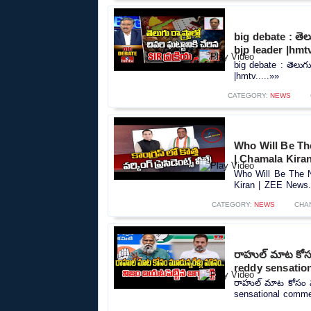
big debate : తెలుగ
bjp leader |hmt
big debate : తెలుగు ర
|hmtv.....»»
CATEGORY:
NEWS
Who Will Be Th
| Chamala Kira
Who Will Be The N
Kiran | ZEE News..
CATEGORY:
NEWS
CHA
రాహుల్ మాట కోసం 
reddy sensatio
రాహుల్ మాట కోసం మూడ
sensational commen