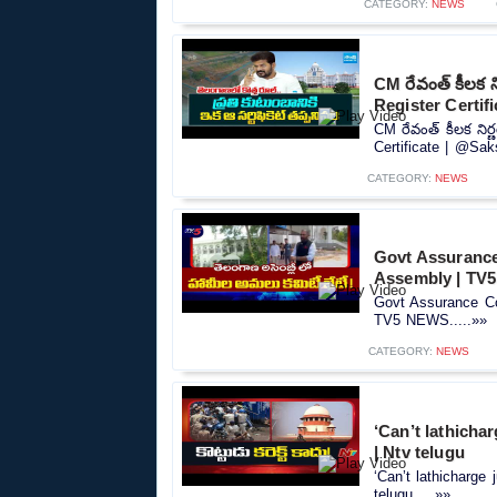
CATEGORY:
NEWS
CM రేవంత్ కీలక 
Register Certif
CM రేవంత్ కీలక ని
Certificate | @Sak
CATEGORY:
NEWS
Govt Assurance
Assembly | TV
Govt Assurance Co
TV5 NEWS.....»»
CATEGORY:
NEWS
‘Can’t lathicha
| Ntv telugu
‘Can’t lathicharge
telugu.....»»