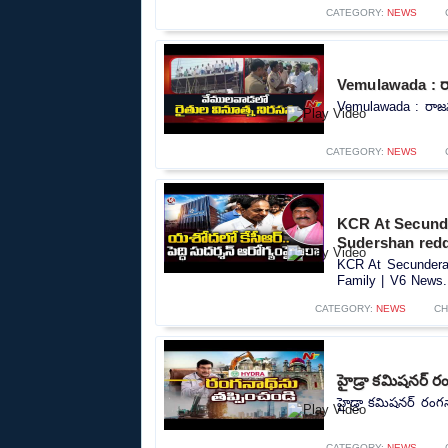
CATEGORY:
NEWS
Vemulawada : రాజన
Vemulawada : రాజన్న 
CATEGORY:
NEWS
KCR At Secunde
Sudershan redd
KCR At Secundera
Family | V6 News..
CATEGORY:
NEWS
CH
హైడ్రా కమిషనర్ ర
హైడ్రా కమిషనర్ రంగన
CATEGORY:
NEWS