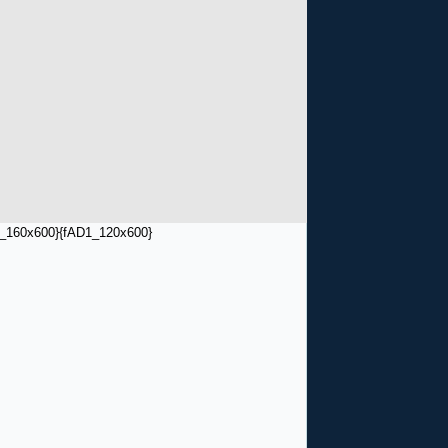
_160x600}
{fAD1_120x600}