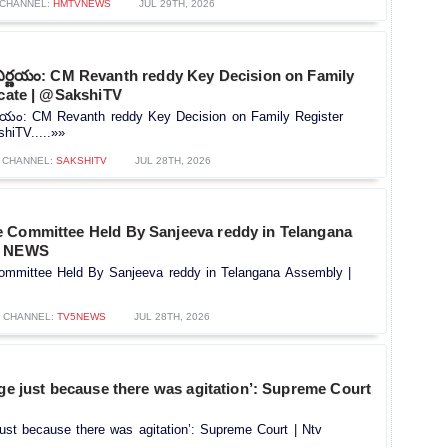
CHANNEL:
HMTVNEWS
JUL 29TH, 2026
నిర్ణయం: CM Revanth reddy Key Decision on Family
icate | @SakshiTV
ర్ణయం: CM Revanth reddy Key Decision on Family Register
shiTV.....»»
CHANNEL:
SAKSHITV
JUL 28TH, 2026
 Committee Held By Sanjeeva reddy in Telangana
5 NEWS
mmittee Held By Sanjeeva reddy in Telangana Assembly |
CHANNEL:
TV5NEWS
JUL 28TH, 2026
rge just because there was agitation’: Supreme Court
 just because there was agitation’: Supreme Court | Ntv