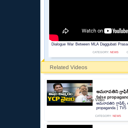
Dialogue War Between MLA Daggubati Prasad
CATEGORY:
NEWS
Related Videos
అమరావతిని గ్రాఫ
false propagan
అమరావతిని గ్రాఫిక్
propaganda | TV5 
CATEGORY:
NEWS