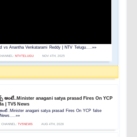
 vs Anantha Venkatarami Reddy | NTV Telugu.....»»
CHANNEL:
NTVTELUGU
NOV 4TH, 2025
ిక్స్ అంటే..Minister anagani satya prasad Fires On YCP
da | TV5 News
స్ అంటే..Minister anagani satya prasad Fires On YCP false
News.....»»
CHANNEL:
TV5NEWS
AUG 4TH, 2026