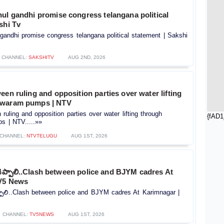
ul gandhi promise congress telangana political
shi Tv
gandhi promise congress telangana political statement | Sakshi
CHANNEL:
SAKSHITV
AUG 2ND, 2026
een ruling and opposition parties over water lifting
hwaram pumps | NTV
ruling and opposition parties over water lifting through
{fAD1
 | NTV.....»»
CHANNEL:
NTVTELUGU
AUG 1ST, 2026
చెప్పాలి..Clash between police and BJYM cadres At
TV5 News
్పాలి..Clash between police and BJYM cadres At Karimnagar |
CHANNEL:
TV5NEWS
AUG 1ST, 2026