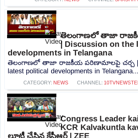
తెలంగాణలో తాజా రాజక
| Discussion on the l
developments in Telangana
తెలంగాణలో తాజా రాజకీయ పరిణామాలపై చర్చ |
latest political developments in Telangana...
CATEGORY:
NEWS
CHANNEL:
10TVNEWSTE
Congress Leader ka
KCR Kalvakuntla kav
లూటీ చేసిన కేసీఆర్ | ZEE