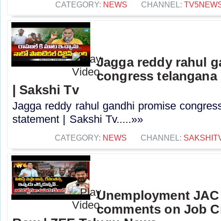
CATEGORY:
NEWS
CHANNEL:
TV5NEW
Jagga reddy rahul 
congress telangana 
| Sakshi Tv
Jagga reddy rahul gandhi promise congress 
statement | Sakshi Tv.....»»
CATEGORY:
NEWS
CHANNEL:
SAKSHIT
Unemployment JAC
comments on Job Cr