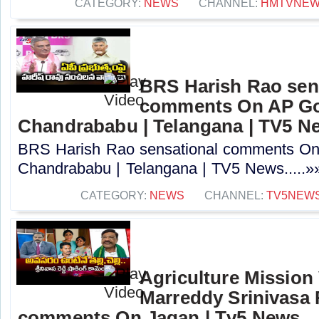
CATEGORY:
NEWS
CHANNEL:
HMTVNE
BRS Harish Rao sen
comments On AP Go
Chandrababu | Telangana | TV5 N
BRS Harish Rao sensational comments O
Chandrababu | Telangana | TV5 News.....»
CATEGORY:
NEWS
CHANNEL:
TV5NEW
Agriculture Mission
Marreddy Srinivasa
comments On Jagan | Tv5 News