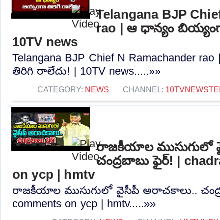
Telangana BJP Chi
rao | ఆ ధాన్యం బియ్యంగా
10TV news
Telangana BJP Chief N Ramachander rao |
తిరిగి రాలేదు! | 10TV news.....»»
CATEGORY:
NEWS
CHANNEL:
10TVNEWSTE
రాజకీయాల ముసుగులో వై
చంద్రబాబు ఫైర్! | ch
on ycp | hmtv
రాజకీయాల ముసుగులో వైసీపీ అరాచకాలు.. చంద్ర
comments on ycp | hmtv.....»»