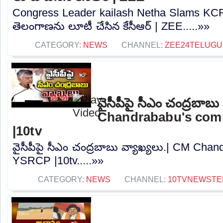
Congress Leader kailash Netha Slams KCR 
తెలంగాణను లూటీ చేసిన కేసీఆర్ | ZEE.....»»
CATEGORY:
NEWS
CHANNEL:
ZEE24TELUG
వైసీపీపై సీఎం చంద్రబాబు
Chandrababu's co
|10tv
వైసీపీపై సీఎం చంద్రబాబు వ్యాఖ్యలు.| CM Ch
YSRCP |10tv.....»»
CATEGORY:
NEWS
CHANNEL:
10TVNEWSTE