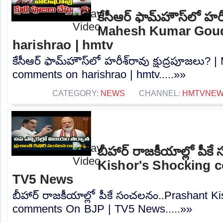
కేసీఆర్ ఫామ్‌హౌస్‌లో హరీ
Mahesh Kumar Gou
harishrao | hmtv
కేసీఆర్ ఫామ్‌హౌస్‌లో హరీశ్‌రావు క్షుద్రపూజల
comments on harishrao | hmtv.....»»
CATEGORY:
NEWS
CHANNEL:
HMTVNE
బీహార్ రాజకీయాల్లో పీ
Kishor's Shocking 
TV5 News
బీహార్ రాజకీయాల్లో పీకే సంచలనం..Prashant K
comments On BJP | TV5 News.....»»