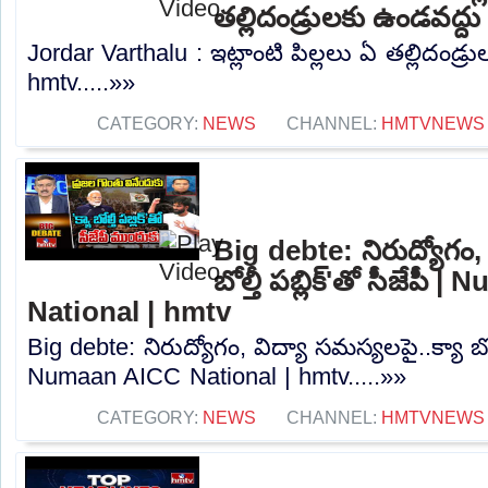
తల్లిదండ్రులకు ఉండవద్ద
Jordar Varthalu : ఇట్లాంటి పిల్లలు ఏ తల్లిదండ్ర
hmtv.....»»
CATEGORY:
NEWS
CHANNEL:
HMTVNEWS
Big debte: నిరుద్యోగం, 
బోల్తీ పబ్లిక్'తో సీజేపీ
National | hmtv
Big debte: నిరుద్యోగం, విద్యా సమస్యలపై..క్యా బోల్తీ
Numaan AICC National | hmtv.....»»
CATEGORY:
NEWS
CHANNEL:
HMTVNEWS