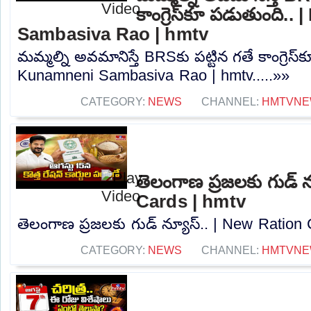
కాంగ్రెస్‌కూ పడుతుంది
Sambasiva Rao | hmtv
మమ్మల్ని అవమానిస్తే BRSకు పట్టిన గతే కాంగ్రెస
Kunamneni Sambasiva Rao | hmtv.....»»
CATEGORY:
NEWS
CHANNEL:
HMTVNE
తెలంగాణ ప్రజలకు గుడ్ 
Cards | hmtv
తెలంగాణ ప్రజలకు గుడ్ న్యూస్.. | New Ration C
CATEGORY:
NEWS
CHANNEL:
HMTVNE