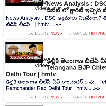
News Analysis : DSC
డిబేట్ లో క్లారిటీ ఇచ్చిన 
News Analysis : DSC అక్రమాలు నిజమేనా.? డిబేట
టీడీపీ లీడర్.. | hmtv.....»»
CATEGORY:
NEWS
CHANNEL:
HMTVNE
ఢిల్లీకి తెలంగాణ బీజేపీ 
Telangana BJP Chi
Delhi Tour | hmtv
ఢిల్లీకి తెలంగాణ బీజేపీ చీఫ్ రాంచందర్ రావు |
Ramchander Rao Delhi Tour | hmtv.....»»
CATEGORY:
NEWS
CHANNEL:
HMTVNE