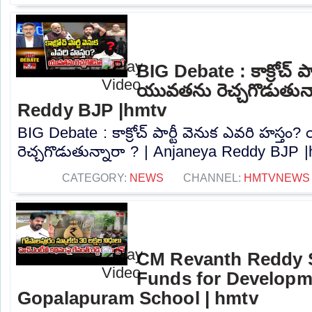
BIG Debate : కాక్రోచ్ పా
యువతను రెచ్చగొడుతున్
Reddy BJP |hmtv
BIG Debate : కాక్రోచ్ పార్టీ వెనుక ఎవరి హస్త
రెచ్చగొడుతున్నారా ? | Anjaneya Reddy BJP |h
CATEGORY:
NEWS
CHANNEL:
HMTVNEWS
CM Revanth Reddy S
Funds for Develop
Gopalapuram School | hmtv