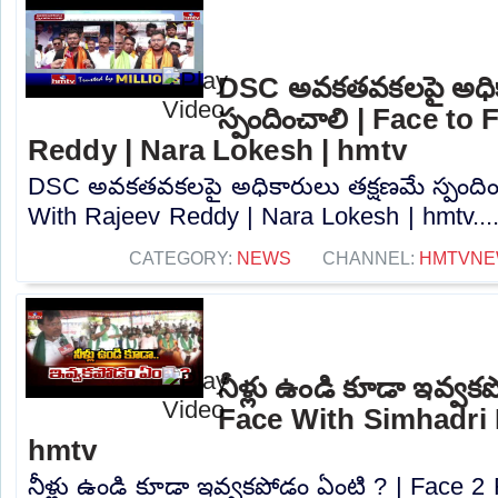
DSC అవకతవకలపై అధిక
స్పందించాలి | Face to
Reddy | Nara Lokesh | hmtv
DSC అవకతవకలపై అధికారులు తక్షణమే స్పందిం
With Rajeev Reddy | Nara Lokesh | hmtv...
CATEGORY:
NEWS
CHANNEL:
HMTVNE
నీళ్లు ఉండి కూడా ఇవ్వక
Face With Simhadri
hmtv
నీళ్లు ఉండి కూడా ఇవ్వకపోడం ఏంటి ? | Face 2