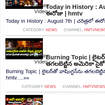
Today in History : Au
ఈరోజు | hmtv
Today in History : August 7th | చరిత్రలో ఈరోజ
CATEGORY:
NEWS
CHANNEL:
HMTVNEW
Burning Topic | లైటర్‌త
తగలబెట్టిన అమెరికా సైక
Burning Topic | లైటర్‌తో వాషింగ్టన్‌ను తగలబెట్టి
hmtv.....»»
CATEGORY:
NEWS
CHANNEL:
HMTVNEW