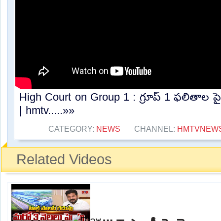
High Court on Group 1 : గ్రూప్ 1 ఫలితాల పై
| hmtv.....»»
CATEGORY:
NEWS
CHANNEL:
HMTVNEW
Related Videos