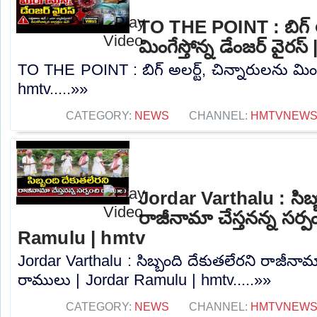
TO THE POINT : బిగ్ అల
మింగేస్తోన్న డేంజర్ వైరస
TO THE POINT : బిగ్ అలర్ట్, చిన్నారులను మింగేస
hmtv.....»»
CATEGORY:
NEWS
CHANNEL:
HMTVNEW
Jordar Varthalu : సిబ్
రాజీనామా చేస్తనన్న సర్
Ramulu | hmtv
Jordar Varthalu : సిబ్బంది దేకుతలేరని రాజీనామా
రాములు | Jordar Ramulu | hmtv.....»»
CATEGORY:
NEWS
CHANNEL:
HMTVNEW