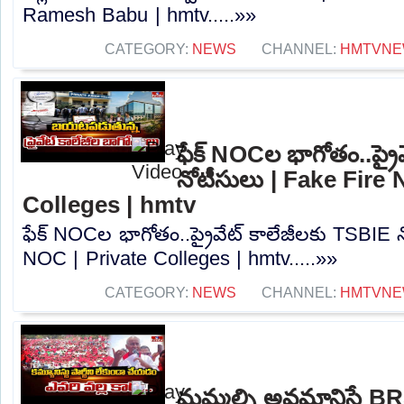
Ramesh Babu | hmtv.....»»
CATEGORY:
NEWS
CHANNEL:
HMTVNE
ఫేక్ NOCల భాగోతం..ప్రై
నోటీసులు | Fake Fire 
Colleges | hmtv
ఫేక్ NOCల భాగోతం..ప్రైవేట్ కాలేజీలకు TSBIE 
NOC | Private Colleges | hmtv.....»»
CATEGORY:
NEWS
CHANNEL:
HMTVNE
మమ్మల్ని అవమానిస్తే BR