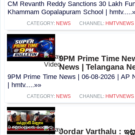
CM Revanth Reddy Sanctions 30 Lakh Fun
Khammam Gopalapuram School | hmtv.....
CATEGORY:
NEWS
CHANNEL:
HMTVNEWS
9PM Prime Time News
News | Telangana N
9PM Prime Time News | 06-08-2026 | AP 
| hmtv.....»»
CATEGORY:
NEWS
CHANNEL:
HMTVNEWS
Jordar Varthalu : ఇట్లా