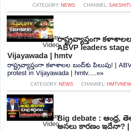
CATEGORY:
NEWS
CHANNEL:
SAKSHIT
రాష్ట్రవ్యాప్తంగా కళాశాల
ABVP leaders stage 
Vijayawada | hmtv
రాష్ట్రవ్యాప్తంగా కళాశాలల బంద్‌కు పిలుపు! | A
protest in Vijayawada | hmtv.....»»
CATEGORY:
NEWS
CHANNEL:
HMTVNE
Big debate : ఆంధ్ర, తె
అసలు కారణం ఇదేనా? |