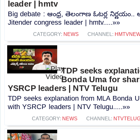
leader | hmtv
Big debate : ఆంధ్ర, తెలంగాణ ఓటర్ల నిర్ణయం.
Jitender congress leader | hmtv.....»»
CATEGORY:
NEWS
CHANNEL:
HMTVNE
TDP seeks explanat
Bonda Uma for shari
YSRCP leaders | NTV Telugu
TDP seeks explanation from MLA Bonda Um
with YSRCP leaders | NTV Telugu.....»»
CATEGORY:
NEWS
CHANNEL:
NTVTELU