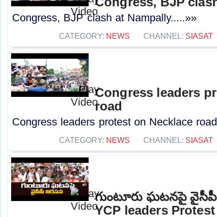
Congress, BJP clash
Congress, BJP clash at Nampally.....»»
CATEGORY:
NEWS
CHANNEL:
SIASAT
Congress leaders pr
road
Congress leaders protest on Necklace road.
CATEGORY:
NEWS
CHANNEL:
SIASAT
గుంటూరు ఘటనపై వైసీపీ
YCP leaders Protes