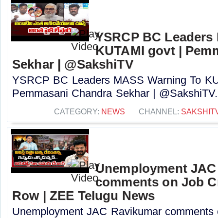
YSRCP BC Leaders 
KUTAMI govt | Pem
Sekhar | @SakshiTV
YSRCP BC Leaders MASS Warning To KUT
Pemmasani Chandra Sekhar | @SakshiTV..
CATEGORY:
NEWS
CHANNEL:
SAKSHIT
Unemployment JAC
comments on Job Cr
Row | ZEE Telugu News
Unemployment JAC Ravikumar comments o