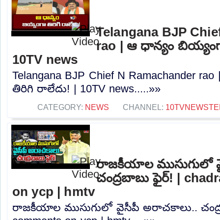
Telangana BJP Chi
rao | ఆ ధాన్యం బియ్యంగా
10TV news
Telangana BJP Chief N Ramachander rao |
తిరిగి రాలేదు! | 10TV news.....»»
CATEGORY:
NEWS
CHANNEL:
10TVNEWSTE
రాజకీయాల ముసుగులో వై
చంద్రబాబు ఫైర్! | ch
on ycp | hmtv
రాజకీయాల ముసుగులో వైసీపీ అరాచకాలు.. చంద్ర