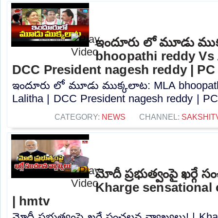
ఇందూరు లో మూడు ముక
bhoopathi reddy Vs A
DCC President nagesh reddy | PC
ఇందూరు లో మూడు ముక్కలాట: MLA bhoopath
Lalitha | DCC President nagesh reddy | PC.
CATEGORY:
NEWS
CHANNEL:
SAKSHIT
మోదీ ప్రభుత్వంపై ఖర్గే 
Kharge sensational
| hmtv
మోదీ ప్రభుత్వంపై ఖర్గే సంచలన వ్యాఖ్యలు! | Kh