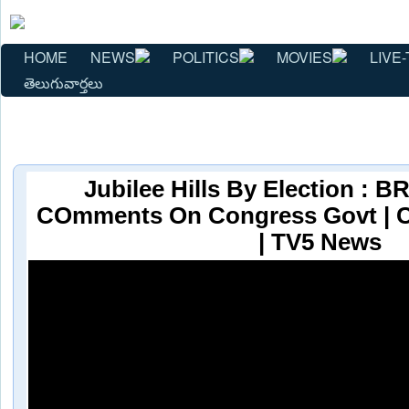
HOME
NEWS
POLITICS
MOVIES
LIVE-
తెలుగువార్తలు
Jubilee Hills By Election : 
COmments On Congress Govt | 
| TV5 News