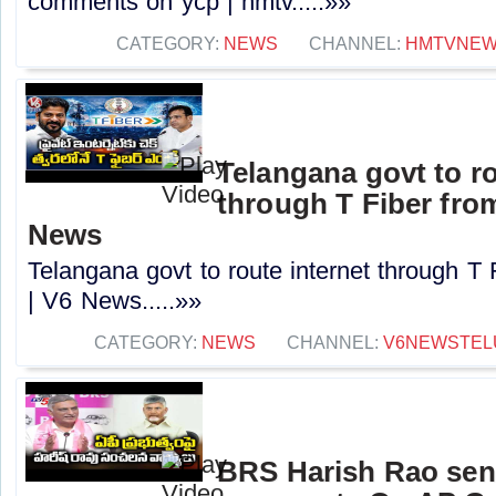
comments on ycp | hmtv.....»»
CATEGORY:
NEWS
CHANNEL:
HMTVNE
Telangana govt to ro
through T Fiber fro
News
Telangana govt to route internet through T
| V6 News.....»»
CATEGORY:
NEWS
CHANNEL:
V6NEWSTEL
BRS Harish Rao sen