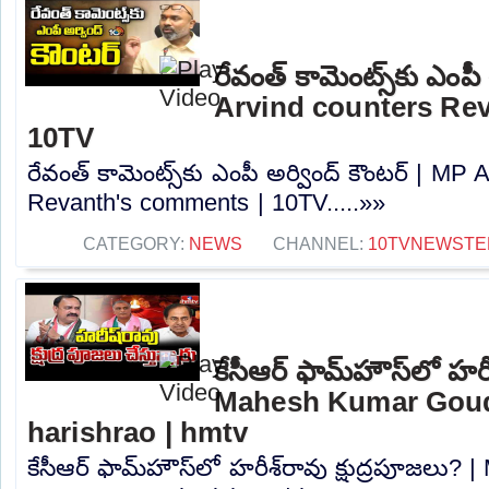
రేవంత్ కామెంట్స్‌కు ఎంపీ
Arvind counters Re
10TV
రేవంత్ కామెంట్స్‌కు ఎంపీ అర్వింద్ కౌంటర్ | MP
Revanth's comments | 10TV.....»»
CATEGORY:
NEWS
CHANNEL:
10TVNEWSTE
కేసీఆర్ ఫామ్‌హౌస్‌లో హరీ
Mahesh Kumar Gou
harishrao | hmtv
కేసీఆర్ ఫామ్‌హౌస్‌లో హరీశ్‌రావు క్షుద్రపూజల