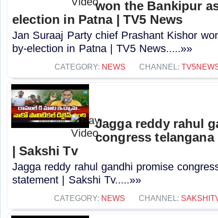
won the Bankipur a
election in Patna | TV5 News
Jan Suraaj Party chief Prashant Kishor wo
by-election in Patna | TV5 News.....»»
CATEGORY:
NEWS
CHANNEL:
TV5NEW
Jagga reddy rahul 
congress telangana 
| Sakshi Tv
Jagga reddy rahul gandhi promise congress 
statement | Sakshi Tv.....»»
CATEGORY:
NEWS
CHANNEL:
SAKSHIT