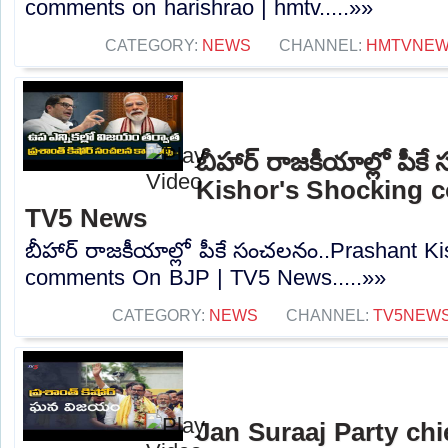
comments on harishrao | hmtv.....»»
CATEGORY:
NEWS
CHANNEL:
HMTVNE
బీహార్ రాజకీయాల్లో పీ
Kishor's Shocking 
TV5 News
బీహార్ రాజకీయాల్లో పీకే సంచలనం..Prashant K
comments On BJP | TV5 News.....»»
CATEGORY:
NEWS
CHANNEL:
TV5NEW
Jan Suraaj Party chi