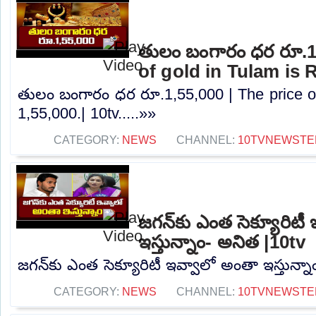
తులం బంగారం ధర రూ.1,
of gold in Tulam is R
తులం బంగారం ధర రూ.1,55,000 | The price of
1,55,000.| 10tv.....»»
CATEGORY:
NEWS
CHANNEL:
10TVNEWSTE
జగన్‌కు ఎంత సెక్యూరిటీ
ఇస్తున్నాం- అనిత |10tv
జగన్‌కు ఎంత సెక్యూరిటీ ఇవ్వాలో అంతా ఇస్తున్నా
CATEGORY:
NEWS
CHANNEL:
10TVNEWSTE