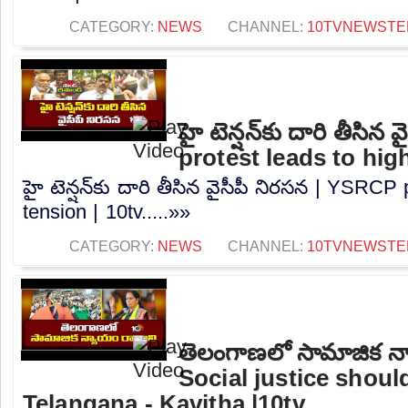
CATEGORY:
NEWS
CHANNEL:
10TVNEWSTE
హై టెన్షన్‌కు దారి తీసి
protest leads to high
హై టెన్షన్‌కు దారి తీసిన వైసీపీ నిరసన | YSRCP
tension | 10tv.....»»
CATEGORY:
NEWS
CHANNEL:
10TVNEWSTE
తెలంగాణలో సామాజిక న్
Social justice shou
Telangana - Kavitha |10tv