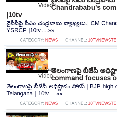
Chandrababu's co
|10tv
వైసీపీపై సీఎం చంద్రబాబు వ్యాఖ్యలు.| CM Ch
YSRCP |10tv.....»»
CATEGORY:
NEWS
CHANNEL:
10TVNEWSTE
తెలంగాణపై బీజేపీ అధిష్
command focuses on
తెలంగాణపై బీజేపీ అధిష్టానం ఫోకస్ | BJP hi
Telangana | 10tv.....»»
CATEGORY:
NEWS
CHANNEL:
10TVNEWSTE