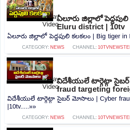
ఏలూరు జిల్లాలో పెద్దపుల
Eluru district | 10tv
ఏలూరు జిల్లాలో పెద్దపులి కలకలం | Big tiger in E
CATEGORY:
NEWS
CHANNEL:
10TVNEWSTE
విదేశీయులే టార్గెట్గా సైబ
fraud targeting fore
విదేశీయులే టార్గెట్గా సైబర్ మోసాలు | Cyber ​​fr
|10tv.....»»
CATEGORY:
NEWS
CHANNEL:
10TVNEWSTE