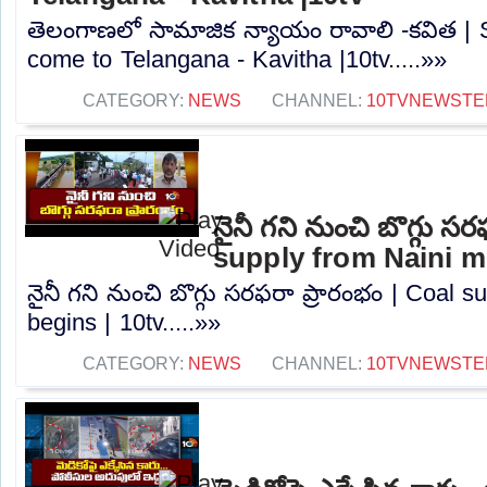
తెలంగాణలో సామాజిక న్యాయం రావాలి -కవిత | S
come to Telangana - Kavitha |10tv.....»»
CATEGORY:
NEWS
CHANNEL:
10TVNEWSTE
నైనీ గని నుంచి బొగ్గు స
supply from Naini mi
నైనీ గని నుంచి బొగ్గు సరఫరా ప్రారంభం | Coal 
begins | 10tv.....»»
CATEGORY:
NEWS
CHANNEL:
10TVNEWSTE