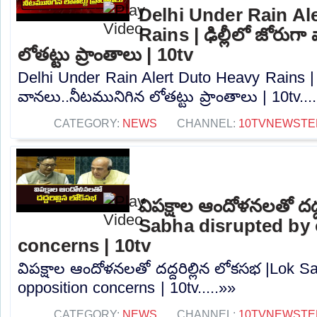
Delhi Under Rain Al
Rains | ఢిల్లీలో జోరుగ
లోతట్టు ప్రాంతాలు | 10tv
Delhi Under Rain Alert Duto Heavy Rains | ఢ
వానలు..నీటమునిగిన లోతట్టు ప్రాంతాలు | 10tv...
CATEGORY:
NEWS
CHANNEL:
10TVNEWSTE
విపక్షాల ఆందోళనలతో దద్
Sabha disrupted by 
concerns | 10tv
విపక్షాల ఆందోళనలతో దద్దరిల్లిన లోకసభ |Lok S
opposition concerns | 10tv.....»»
CATEGORY:
NEWS
CHANNEL:
10TVNEWSTE