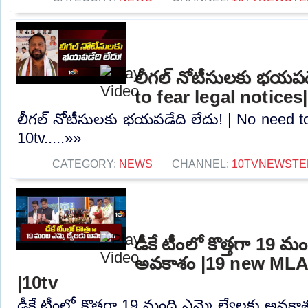
లీగల్ నోటీసులకు భయపడ
to fear legal notices
లీగల్ నోటీసులకు భయపడేది లేదు! | No need to 
10tv.....»»
CATEGORY:
NEWS
CHANNEL:
10TVNEWSTE
డీకే టీంలో కొత్తగా 19 మం
అవకాశం |19 new MLA
|10tv
డీకే టీంలో కొత్తగా 19 మంది ఎమ్మె ల్యేలకు అవక