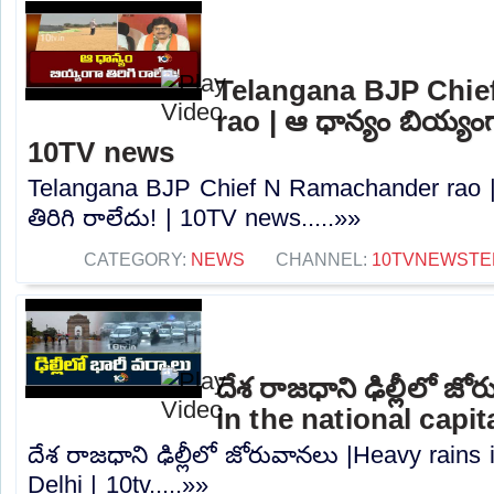
Telangana BJP Chi
rao | ఆ ధాన్యం బియ్యంగా
10TV news
Telangana BJP Chief N Ramachander rao |
తిరిగి రాలేదు! | 10TV news.....»»
CATEGORY:
NEWS
CHANNEL:
10TVNEWSTE
దేశ రాజధాని ఢిల్లీలో జ
in the national capita
దేశ రాజధాని ఢిల్లీలో జోరువానలు |Heavy rains i
Delhi | 10tv.....»»