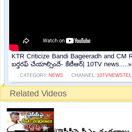
KTR Criticize Bandi Bageeradh and CM Reva
బర్తరఫ్ చేయాల్సిందే- కేటీఆర్| 10TV news.....
CATEGORY:
NEWS
CHANNEL:
10TVNEWSTE
Related Videos
వైసీపీపై సీఎం చంద్రబాబు