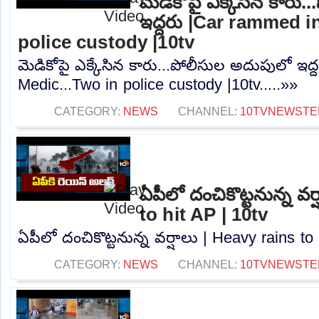
మెడికోపై ఎక్కేసిన కారు
ఇద్దరు |Car rammed i
police custody |10tv
మెడికోపై ఎక్కేసిన కారు...పోలీసుల అదుపులో ఇద
Medic...Two in police custody |10tv.....»»
CATEGORY:
NEWS
CHANNEL:
10TVNEWSTE
ఏపీలో దంచికొట్టనున్న వర
to hit AP | 10tv
ఏపీలో దంచికొట్టనున్న వర్షాలు | Heavy rains to 
CATEGORY:
NEWS
CHANNEL:
10TVNEWSTE