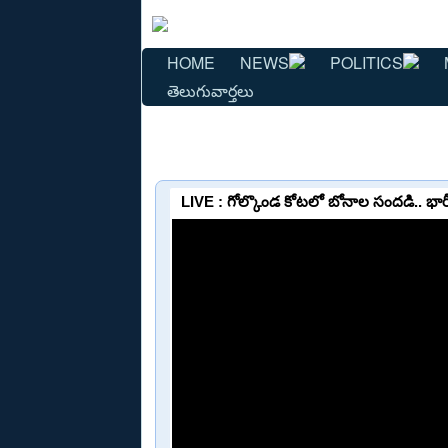
HOME
NEWS
POLITICS
తెలుగువార్తలు
LIVE : గోల్కొండ కోటలో బోనాల సందడి.. భార