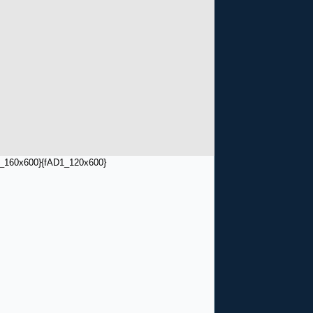
_160x600}
{fAD1_120x600}