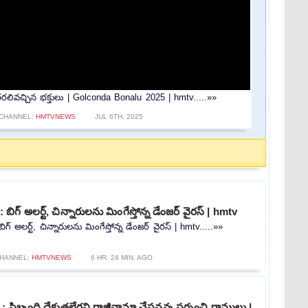
లివచ్చిన భక్తులు | Golconda Bonalu 2025 | hmtv.....»»
CHANNEL:
HMTVNEWS
JUL 6TH, 2025
గ్ అలర్ట్, చిన్నారులను మింగేస్తోన్న డేంజర్ వైరస్ | hmtv
అలర్ట్, చిన్నారులను మింగేస్తోన్న డేంజర్ వైరస్ | hmtv.....»»
HANNEL:
HMTVNEWS
6 HR. 24 MIN. AGO
: సిబ్బంది దేకుతలేరని రాజీనామా చేస్తనన్న సర్పంచి రాములు |