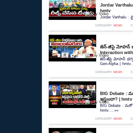
Jordar Varthalu : 
hmtv
Jordar Varthalu : ట్
CATEGORY:
NEWS
C
జెన్-జీపై మోహన్
Interaction wit
జెన్-జీపై మోహన్ భగ
Gen-Alpha | hmtv..
CATEGORY:
NEWS
C
BIG Debate : మరో ఉ
ఇస్తుందా? | hmtv
BIG Debate : మరో ఉద్య
hmtv.....»»
CATEGORY:
NEWS
C