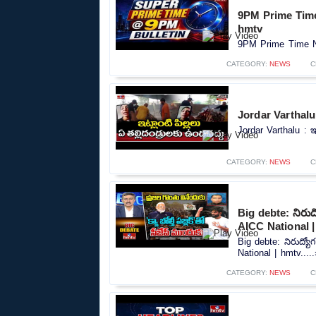
9PM Prime Time
hmtv
9PM Prime Time Ne
CATEGORY:
NEWS
C
Jordar Varthalu :
Jordar Varthalu : ఇట
CATEGORY:
NEWS
C
Big debte: నిరుద్య
AICC National 
Big debte: నిరుద్యోగ
National | hmtv....
CATEGORY:
NEWS
C