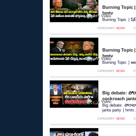
Burning Topic | 
hmtv
Burning Topic | షేక
CATEGORY:
NEWS
C
Burning Topic | 
hmtv
Burning Topic | అణు
CATEGORY:
NEWS
C
Big debate: పోర
cockroach janta
Big debate: పోరాటా
janta party | hmtv..
CATEGORY:
NEWS
C