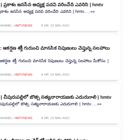
 ప్రకాశం జనసేన అధ్యక్ష పదవి వరించేది ఎవరిని | hmtv
రకాశం జనసేన అధ్యక్ష పదవి వరించేది ఎవరిని | hmtv.....»»
HANNEL:
HMTVNEWS
8 HR. 23 MIN. AGO
కర్షణ శక్తీ గురుంచి మానసిక నిపుణులు చెప్తున్న సలహాలు
్షణ శక్తీ గురుంచి మానసిక నిపుణులు చెప్తున్న సలహాలు మీకోసం |
HANNEL:
HMTVNEWS
8 HR. 23 MIN. AGO
| చీపురుపల్లిలో బొత్స సత్యనారాయణకు ఎదురుగాలి | hmtv
ీపురుపల్లిలో బొత్స సత్యనారాయణకు ఎదురుగాలి | hmtv.....»»
HANNEL:
HMTVNEWS
8 HR. 23 MIN. AGO