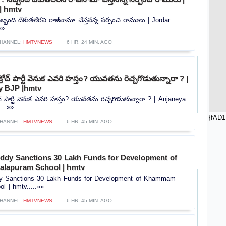
| hmtv
ిబ్బంది దేకుతలేరని రాజీనామా చేస్తనన్న సర్పంచి రాములు | Jordar
»»
HANNEL:
HMTVNEWS
6 HR. 24 MIN. AGO
రోచ్ పార్టీ వెనుక ఎవరి హస్తం? యువతను రెచ్చగొడుతున్నారా ? |
y BJP |hmtv
చ్ పార్టీ వెనుక ఎవరి హస్తం? యువతను రెచ్చగొడుతున్నారా ? | Anjaneya
...»»
{fAD1
HANNEL:
HMTVNEWS
6 HR. 45 MIN. AGO
dy Sanctions 30 Lakh Funds for Development of
apuram School | hmtv
 Sanctions 30 Lakh Funds for Development of Khammam
l | hmtv.....»»
HANNEL:
HMTVNEWS
6 HR. 45 MIN. AGO