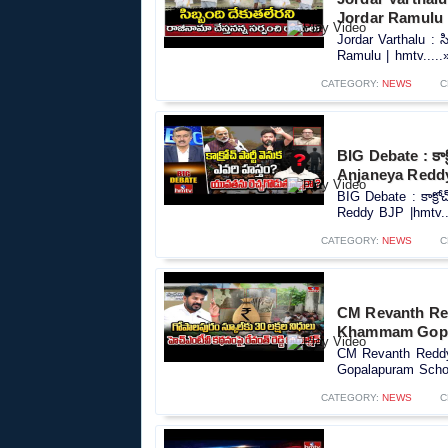
Jordar Ramulu 
Jordar Varthalu : స
Ramulu | hmtv.....
CATEGORY:
NEWS
C
BIG Debate : కాక్
Anjaneya Redd
BIG Debate : కాక్రో
Reddy BJP |hmtv..
CATEGORY:
NEWS
C
CM Revanth Red
Khammam Gopal
CM Revanth Reddy
Gopalapuram Schoo
CATEGORY:
NEWS
C