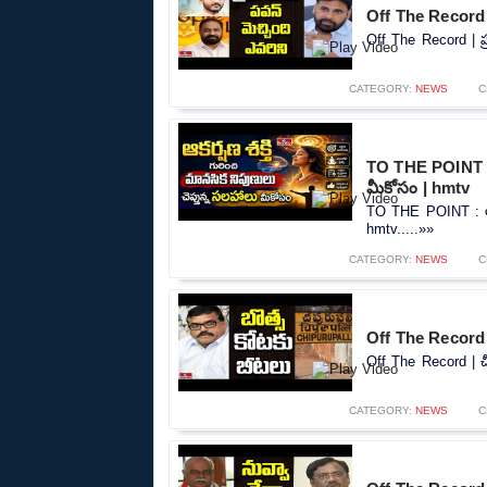
Off The Record |
Off The Record | ప్
CATEGORY:
NEWS
C
TO THE POINT : ఆ
మీకోసం | hmtv
TO THE POINT : ఆకర
hmtv.....»»
CATEGORY:
NEWS
C
Off The Record 
Off The Record | చ
CATEGORY:
NEWS
C