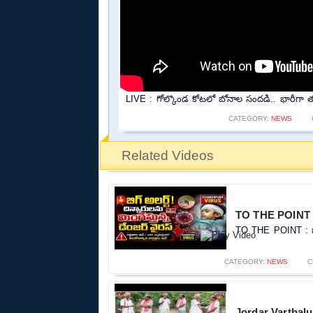
LIVE : గోల్కొండ కోటలో బోనాల సందడి.. భారీగా తర
CATEGORY:
NEWS
Related Videos
TO THE POINT : బి
TO THE POINT : బిగ్ 
CATEGORY:
NEWS
C
Jordar Varthalu 