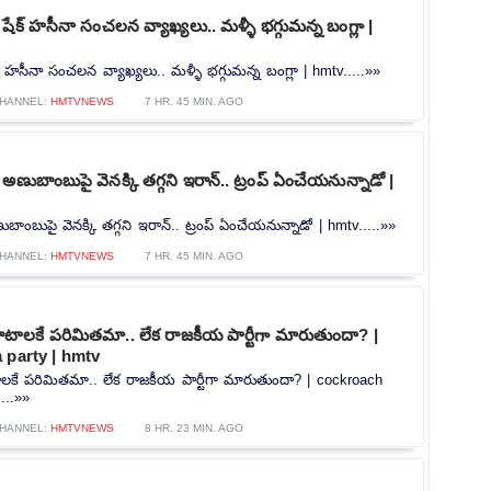
షేక్ హసీనా సంచలన వ్యాఖ్యలు.. మళ్ళీ భగ్గుమన్న బంగ్లా |
్ హసీనా సంచలన వ్యాఖ్యలు.. మళ్ళీ భగ్గుమన్న బంగ్లా | hmtv.....»»
HANNEL:
HMTVNEWS
7 HR. 45 MIN. AGO
అణుబాంబుపై వెనక్కి తగ్గని ఇరాన్.. ట్రంప్ ఏంచేయనున్నాడో |
బాంబుపై వెనక్కి తగ్గని ఇరాన్.. ట్రంప్ ఏంచేయనున్నాడో | hmtv.....»»
HANNEL:
HMTVNEWS
7 HR. 45 MIN. AGO
ాటాలకే పరిమితమా.. లేక రాజకీయ పార్టీగా మారుతుందా? |
 party | hmtv
లకే పరిమితమా.. లేక రాజకీయ పార్టీగా మారుతుందా? | cockroach
...»»
HANNEL:
HMTVNEWS
8 HR. 23 MIN. AGO