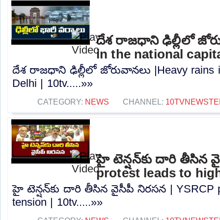
దేశ రాజధాని ఢిల్లీలో జ
in the national capita
దేశ రాజధాని ఢిల్లీలో జోరువానలు |Heavy rains i
Delhi | 10tv.....»»
CATEGORY:
NEWS
CHANNEL:
10TVNEWSTE
హై టెన్షన్‌కు దారి తీసి
protest leads to high
హై టెన్షన్‌కు దారి తీసిన వైసీపీ నిరసన | YSRCP
tension | 10tv.....»»