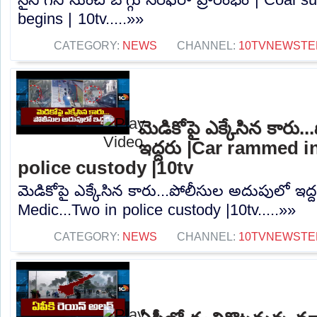
begins | 10tv.....»»
CATEGORY:
NEWS
CHANNEL:
10TVNEWSTE
మెడికోపై ఎక్కేసిన కారు
ఇద్దరు |Car rammed i
police custody |10tv
మెడికోపై ఎక్కేసిన కారు...పోలీసుల అదుపులో ఇద
Medic...Two in police custody |10tv.....»»
CATEGORY:
NEWS
CHANNEL:
10TVNEWSTE