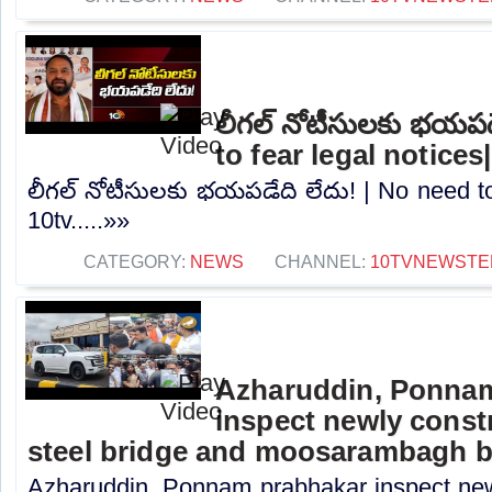
లీగల్ నోటీసులకు భయపడ
to fear legal notices
లీగల్ నోటీసులకు భయపడేది లేదు! | No need to 
10tv.....»»
CATEGORY:
NEWS
CHANNEL:
10TVNEWSTE
Azharuddin, Ponna
inspect newly cons
steel bridge and moosarambagh b
Azharuddin, Ponnam prabhakar inspect new