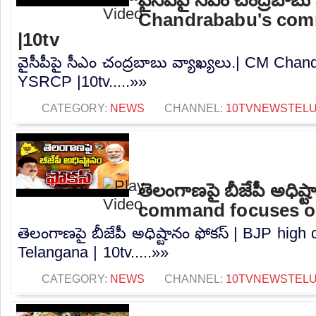
Chandrababu's co
|10tv
వైసీపీపై సీఎం చంద్రబాబు వ్యాఖ్యలు.| CM Ch
YSRCP |10tv.....»»
CATEGORY:
NEWS
CHANNEL:
10TVNEWSTEL
తెలంగాణపై బీజేపీ అధిష్
command focuses on
తెలంగాణపై బీజేపీ అధిష్టానం ఫోకస్ | BJP hi
Telangana | 10tv.....»»
CATEGORY:
NEWS
CHANNEL:
10TVNEWSTEL