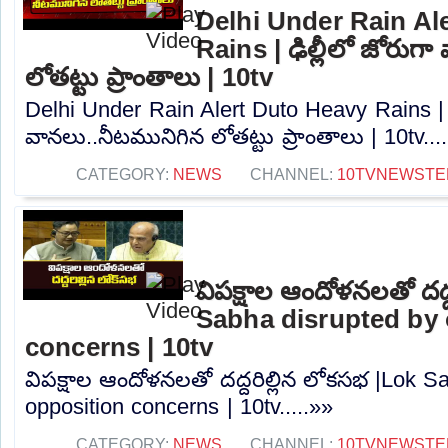
Delhi Under Rain Al
Rains | ఢిల్లీలో జోరుగ
లోతట్టు ప్రాంతాలు | 10tv
Delhi Under Rain Alert Duto Heavy Rains | ఢ
వానలు..నీటమునిగిన లోతట్టు ప్రాంతాలు | 10tv...
CATEGORY:
NEWS
CHANNEL:
10TVNEWSTE
విపక్షాల ఆందోళనలతో దద్
Sabha disrupted by 
concerns | 10tv
విపక్షాల ఆందోళనలతో దద్దరిల్లిన లోకసభ |Lok S
opposition concerns | 10tv.....»»
CATEGORY:
NEWS
CHANNEL:
10TVNEWSTE