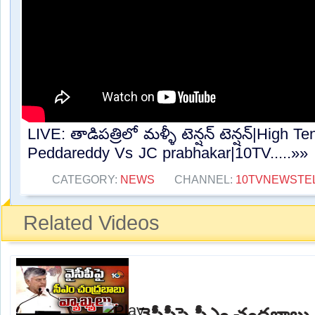
LIVE: తాడిపత్రిలో మళ్ళీ టెన్షన్‌ టెన్షన్‌|High T
Peddareddy Vs JC prabhakar|10TV.....»»
CATEGORY:
NEWS
CHANNEL:
10TVNEWSTE
Related Videos
వైసీపీపై సీఎం చంద్రబాబు