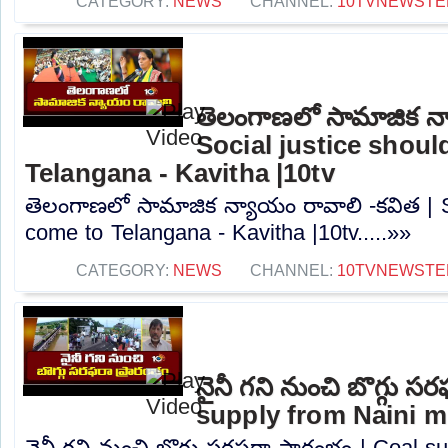
CATEGORY:
NEWS
CHANNEL:
10TVNEWSTE
తెలంగాణలో సామాజిక న్
Social justice shou
Telangana - Kavitha |10tv
తెలంగాణలో సామాజిక న్యాయం రావాలి -కవిత | S
come to Telangana - Kavitha |10tv.....»»
CATEGORY:
NEWS
CHANNEL:
10TVNEWSTE
నైనీ గని నుంచి బొగ్గు స
supply from Naini mi
నైనీ గని నుంచి బొగ్గు సరఫరా ప్రారంభం | Coal 