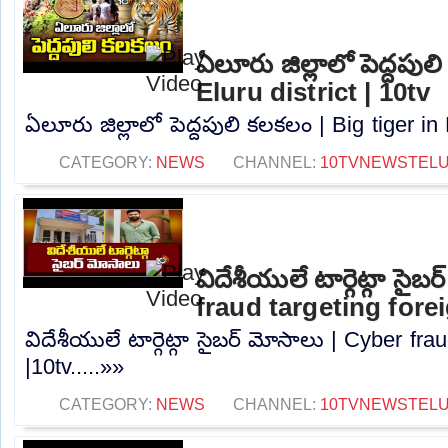
ఏలూరు జిల్లాలో పెద్దపుల
Eluru district | 10tv
ఏలూరు జిల్లాలో పెద్దపులి కలకలం | Big tiger in E
CATEGORY:
NEWS
CHANNEL:
10TVNEWSTEL
విదేశీయులే టార్గెట్గా సైబ
fraud targeting fore
విదేశీయులే టార్గెట్గా సైబర్ మోసాలు | Cyber ​​fr
|10tv.....»»
CATEGORY:
NEWS
CHANNEL:
10TVNEWSTEL