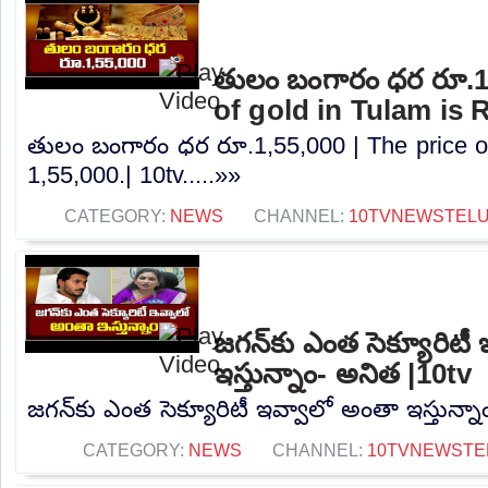
తులం బంగారం ధర రూ.1,
of gold in Tulam is R
తులం బంగారం ధర రూ.1,55,000 | The price of
1,55,000.| 10tv.....»»
CATEGORY:
NEWS
CHANNEL:
10TVNEWSTEL
జగన్‌కు ఎంత సెక్యూరిటీ
ఇస్తున్నాం- అనిత |10tv
జగన్‌కు ఎంత సెక్యూరిటీ ఇవ్వాలో అంతా ఇస్తున్నా
CATEGORY:
NEWS
CHANNEL:
10TVNEWSTE