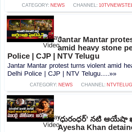
CATEGORY:
NEWS
CHANNEL:
10TVNEWSTE
Jantar Mantar protes
amid heavy stone pe
Police | CJP | NTV Telugu
Jantar Mantar protest turns violent amid he
Delhi Police | CJP | NTV Telugu.....»»
CATEGORY:
NEWS
CHANNEL:
NTVTELU
‘ధురంధర్’ నటి ఆయేషా ఖా
Ayesha Khan detai