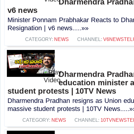
Dharmendra Pradhan
v6 news
Minister Ponnam Prabhakar Reacts to Dha
Resignation | v6 news.....»»
CATEGORY:
NEWS
CHANNEL:
V6NEWSTEL
Dharmendra Pradhan
education minister 
student protests | 10TV News
Dharmendra Pradhan resigns as Union educ
massive student protests | 10TV News.....»
CATEGORY:
NEWS
CHANNEL:
10TVNEWSTE