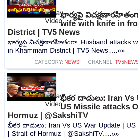
భార్యపై విచక్షణారహిత
wife with knife in 
District | TV5 News
భార్యపై విచక్షణారహితంగా..Husband attacks wif
in Khammam District | TV5 News.....»»
CATEGORY:
NEWS
CHANNEL:
TV5NEW
భీకర దాడులు: Iran Vs
US Missile attacks On
Hormuz | @SakshiTV
భీకర దాడులు: Iran Vs US War Update | US M
| Strait of Hormuz | @SakshiTV.....»»