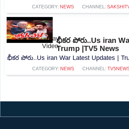
CATEGORY:
NEWS
CHANNEL:
SAKSHIT
భీకర పోరు..Us iran W
Trump |TV5 News
భీకర పోరు..Us iran War Latest Updates | T
CATEGORY:
NEWS
CHANNEL:
TV5NEW