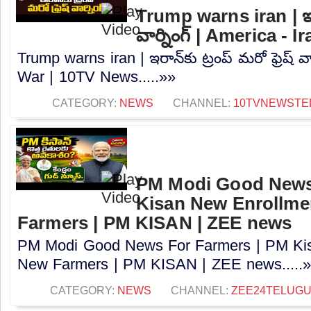
Trump warns iran | ఇరాన
వార్నింగ్ | America -
Trump warns iran | ఇరాన్‌కు ట్రంప్ మరో ఫ్రెష్ వా
War | 10TV News.....»»
CATEGORY:
NEWS
CHANNEL:
10TVNEWSTE
PM Modi Good News
Kisan New Enrollme
Farmers | PM KISAN | ZEE news
PM Modi Good News For Farmers | PM Kis
New Farmers | PM KISAN | ZEE news.....
CATEGORY:
NEWS
CHANNEL:
ZEE24TELUG