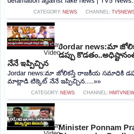
defamation against fake news | TV5 News..
CATEGORY:
NEWS
CHANNEL:
TV5NEW
Jordar news:మా జోలిక
డప్పు కొడతం..అధిష్టానంతో
నేనే ఇప్పిచ్చిన
Jordar news:మా జోలికస్తే రాజకీయ సమాధికి డప్
మాట్లాడి టిక్కెట్ నేనే ఇప్పిచ్చిన.....»»
CATEGORY:
NEWS
CHANNEL:
HMTVNE
Minister Ponnam Pr