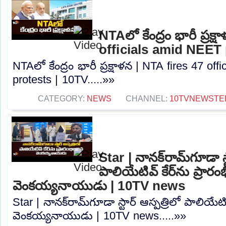
NTAలో కేంద్రం భారీ ప్రక్
officials amid NEET 
NTAలో కేంద్రం భారీ ప్రక్షాళన | NTA fires 47 of
protests | 10TV.....»»
CATEGORY:
NEWS
CHANNEL:
10TVNEWSTE
Star | నానక్‌రామ్‌గూడా స్
పాలియేటివ్ కేర్‌ను ప్రారం
వెంకయ్యనాయుడు | 10TV news
Star | నానక్‌రామ్‌గూడా స్టార్ ఆస్పత్రిలో పాలియేటివ
వెంకయ్యనాయుడు | 10TV news.....»»