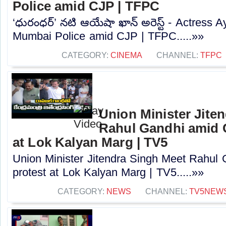
Police amid CJP | TFPC
‘ధురంధర్’ నటి ఆయేషా ఖాన్ అరెస్ట్ - Actress
Mumbai Police amid CJP | TFPC.....»»
CATEGORY:
CINEMA
CHANNEL:
TFPC
Union Minister Jite
Rahul Gandhi amid 
at Lok Kalyan Marg | TV5
Union Minister Jitendra Singh Meet Rahul
protest at Lok Kalyan Marg | TV5.....»»
CATEGORY:
NEWS
CHANNEL:
TV5NEW