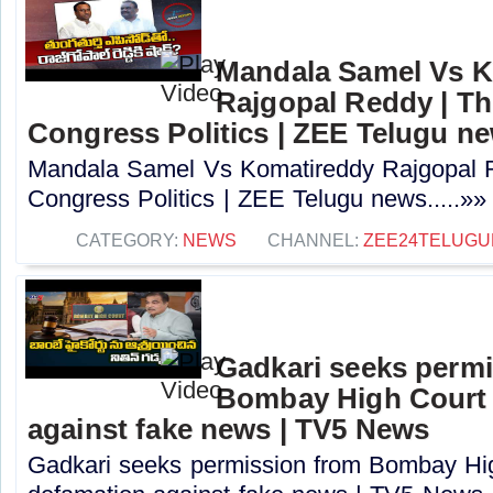
Mandala Samel Vs 
Rajgopal Reddy | Th
Congress Politics | ZEE Telugu n
Mandala Samel Vs Komatireddy Rajgopal R
Congress Politics | ZEE Telugu news.....»»
CATEGORY:
NEWS
CHANNEL:
ZEE24TELUG
Gadkari seeks perm
Bombay High Court t
against fake news | TV5 News
Gadkari seeks permission from Bombay High