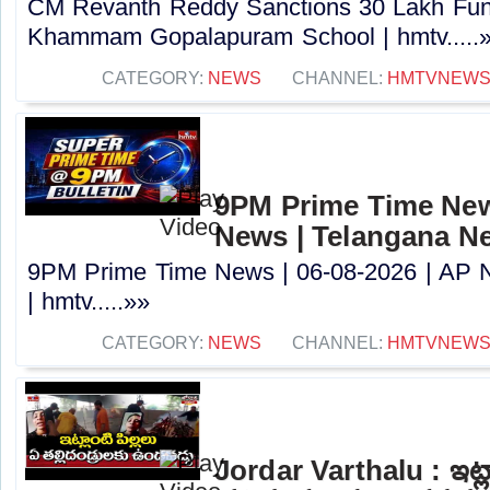
CM Revanth Reddy Sanctions 30 Lakh Fun
Khammam Gopalapuram School | hmtv.....
CATEGORY:
NEWS
CHANNEL:
HMTVNEW
9PM Prime Time News
News | Telangana N
9PM Prime Time News | 06-08-2026 | AP 
| hmtv.....»»
CATEGORY:
NEWS
CHANNEL:
HMTVNEW
Jordar Varthalu : ఇట్లా