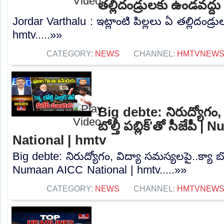
తల్లిదండ్రులకు ఉండవద్ద
Jordar Varthalu : ఇట్లాంటి పిల్లలు ఏ తల్లిదండ్ర
hmtv.....»»
CATEGORY:
NEWS
CHANNEL:
HMTVNEW
Big debte: నిరుద్యోగం, 
బోల్తీ పబ్లిక్'తో సీజేపీ
National | hmtv
Big debte: నిరుద్యోగం, విద్యా సమస్యలపై..క్యా బోల్తీ
Numaan AICC National | hmtv.....»»
CATEGORY:
NEWS
CHANNEL:
HMTVNEW