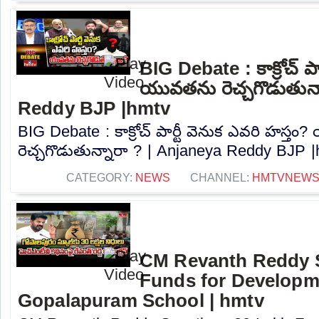
BIG Debate : కాక్రోచ్ పా
యువతను రెచ్చగొడుతున్
Reddy BJP |hmtv
BIG Debate : కాక్రోచ్ పార్టీ వెనుక ఎవరి హస్త
రెచ్చగొడుతున్నారా ? | Anjaneya Reddy BJP |h
CATEGORY:
NEWS
CHANNEL:
HMTVNEW
CM Revanth Reddy S
Funds for Develop
Gopalapuram School | hmtv