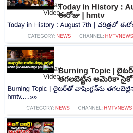
Today in History : Au
ఈరోజు | hmtv
Today in History : August 7th | చరిత్రలో ఈరోజ
CATEGORY:
NEWS
CHANNEL:
HMTVNEW
Burning Topic | లైటర్‌త
తగలబెట్టిన అమెరికా సైక
Burning Topic | లైటర్‌తో వాషింగ్టన్‌ను తగలబెట్టి
hmtv.....»»
CATEGORY:
NEWS
CHANNEL:
HMTVNEWS