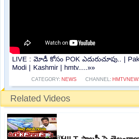
LIVE : మోడీ కోసం POK ఎదురుచూపు.. | Paki
Modi | Kashmir | hmtv.....»»
CATEGORY:
NEWS
CHANNEL:
HMTVNEW
Related Videos
HILT పాలసీ పై తెలంగాణ 