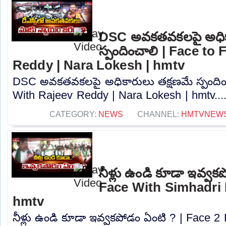
DSC అవకతవకలపై అధిక
స్పందించాలి | Face to
Reddy | Nara Lokesh | hmtv
DSC అవకతవకలపై అధికారులు తక్షణమే స్పందిం
With Rajeev Reddy | Nara Lokesh | hmtv...
CATEGORY:
NEWS
CHANNEL:
HMTVNEW
నీళ్లు ఉండి కూడా ఇవ్వక
Face With Simhadri
hmtv
నీళ్లు ఉండి కూడా ఇవ్వకపోడం ఏంటి ? | Face 2