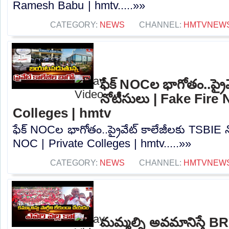
Ramesh Babu | hmtv.....»»
CATEGORY:
NEWS
CHANNEL:
HMTVNEW
ఫేక్ NOCల భాగోతం..ప్రై
నోటీసులు | Fake Fire 
Colleges | hmtv
ఫేక్ NOCల భాగోతం..ప్రైవేట్ కాలేజీలకు TSBIE 
NOC | Private Colleges | hmtv.....»»
CATEGORY:
NEWS
CHANNEL:
HMTVNEW
మమ్మల్ని అవమానిస్తే BR