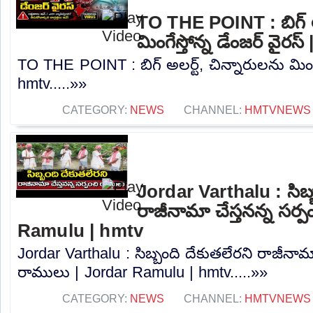
TO THE POINT : బిగ్ అల
మింగేస్తోన్న డేంజర్ వైరస
TO THE POINT : బిగ్ అలర్ట్, చిన్నారులను మింగేస
hmtv.....»»
CATEGORY:
NEWS
CHANNEL:
HMTVNEWS
Jordar Varthalu : సిబ్
రాజీనామా చేస్తనన్న సర్
Ramulu | hmtv
Jordar Varthalu : సిబ్బంది దేకుతలేరని రాజీనామా
రాములు | Jordar Ramulu | hmtv.....»»
CATEGORY:
NEWS
CHANNEL:
HMTVNEWS