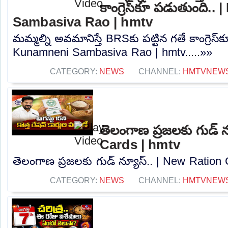
కాంగ్రెస్‌కూ పడుతుంది
Sambasiva Rao | hmtv
మమ్మల్ని అవమానిస్తే BRSకు పట్టిన గతే కాంగ్రెస
Kunamneni Sambasiva Rao | hmtv.....»»
CATEGORY:
NEWS
CHANNEL:
HMTVNEW
తెలంగాణ ప్రజలకు గుడ్ 
Cards | hmtv
తెలంగాణ ప్రజలకు గుడ్ న్యూస్.. | New Ration C
CATEGORY:
NEWS
CHANNEL:
HMTVNEW