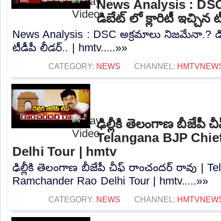
News Analysis : DSC
డిబేట్ లో క్లారిటీ ఇచ్చిన 
News Analysis : DSC అక్రమాలు నిజమేనా.? డిబేట
టీడీపీ లీడర్.. | hmtv.....»»
CATEGORY:
NEWS
CHANNEL:
HMTVNEW
ఢిల్లీకి తెలంగాణ బీజేపీ 
Telangana BJP Chi
Delhi Tour | hmtv
ఢిల్లీకి తెలంగాణ బీజేపీ చీఫ్ రాంచందర్ రావు |
Ramchander Rao Delhi Tour | hmtv.....»»
CATEGORY:
NEWS
CHANNEL:
HMTVNEW