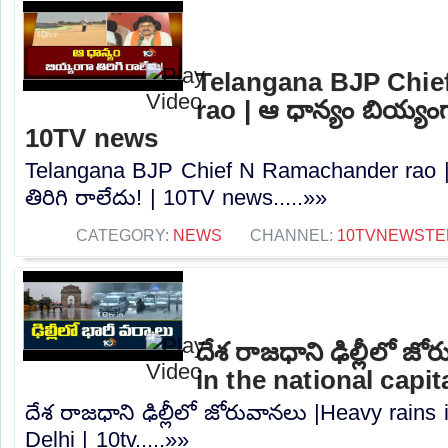
Telangana BJP Chi
rao | ఆ ధాన్యం బియ్యంగా
10TV news
Telangana BJP Chief N Ramachander rao |
తిరిగి రాలేదు! | 10TV news.....»»
CATEGORY:
NEWS
CHANNEL:
10TVNEWSTE
దేశ రాజధాని ఢిల్లీలో జ
in the national capita
దేశ రాజధాని ఢిల్లీలో జోరువానలు |Heavy rains i
Delhi | 10tv.....»»