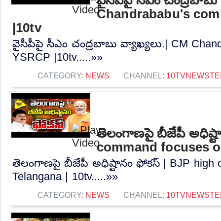
Chandrababu's co
|10tv
వైసీపీపై సీఎం చంద్రబాబు వ్యాఖ్యలు.| CM Ch
YSRCP |10tv.....»»
CATEGORY:
NEWS
CHANNEL:
10TVNEWSTE
తెలంగాణపై బీజేపీ అధిష్
command focuses on
తెలంగాణపై బీజేపీ అధిష్టానం ఫోకస్ | BJP hi
Telangana | 10tv.....»»
CATEGORY:
NEWS
CHANNEL:
10TVNEWSTE