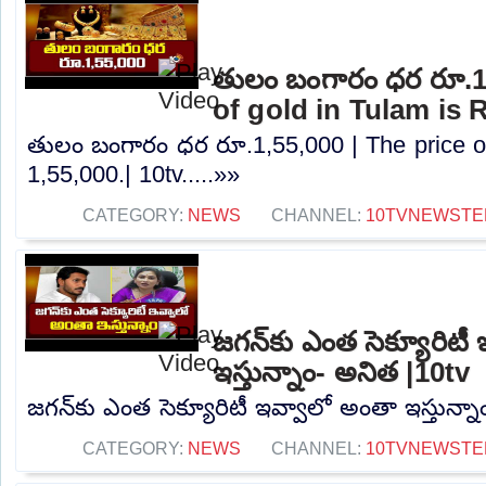
తులం బంగారం ధర రూ.1,
of gold in Tulam is R
తులం బంగారం ధర రూ.1,55,000 | The price of
1,55,000.| 10tv.....»»
CATEGORY:
NEWS
CHANNEL:
10TVNEWSTE
జగన్‌కు ఎంత సెక్యూరిటీ
ఇస్తున్నాం- అనిత |10tv
జగన్‌కు ఎంత సెక్యూరిటీ ఇవ్వాలో అంతా ఇస్తున్నా
CATEGORY:
NEWS
CHANNEL:
10TVNEWSTE