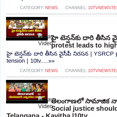
CATEGORY:
NEWS
CHANNEL:
10TVNEWSTE
హై టెన్షన్‌కు దారి తీసి
protest leads to high
హై టెన్షన్‌కు దారి తీసిన వైసీపీ నిరసన | YSRCP
tension | 10tv.....»»
CATEGORY:
NEWS
CHANNEL:
10TVNEWSTE
తెలంగాణలో సామాజిక న్
Social justice shou
Telangana - Kavitha |10tv