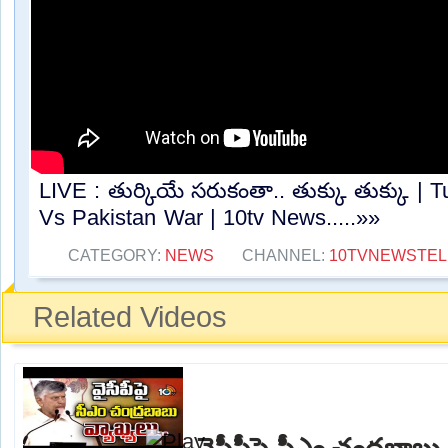
LIVE : తుర్కియే సరుకంతా.. తుక్కు తుక్కు | T
Vs Pakistan War | 10tv News.....»»
CATEGORY:
NEWS
CHANNEL:
10TVNEWSTE
Related Videos
వైసీపీపై సీఎం చంద్రబాబు