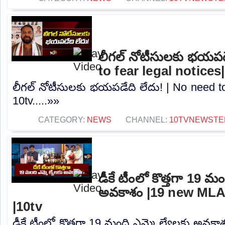
లీగల్ నోటీసులకు భయపడ
to fear legal notices
లీగల్ నోటీసులకు భయపడేది లేదు! | No need to 
10tv.....»»
CATEGORY:
NEWS
CHANNEL:
10TVNEWSTE
డీకే టీంలో కొత్తగా 19 మం
అవకాశం |19 new MLA
|10tv
డీకే టీంలో కొత్తగా 19 మంది ఎమ్మె ల్యేలకు అవక