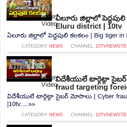
ఏలూరు జిల్లాలో పెద్దపుల
Eluru district | 10tv
ఏలూరు జిల్లాలో పెద్దపులి కలకలం | Big tiger in E
CATEGORY:
NEWS
CHANNEL:
10TVNEWSTE
విదేశీయులే టార్గెట్గా సైబ
fraud targeting fore
విదేశీయులే టార్గెట్గా సైబర్ మోసాలు | Cyber ​​fr
|10tv.....»»
CATEGORY:
NEWS
CHANNEL:
10TVNEWSTE