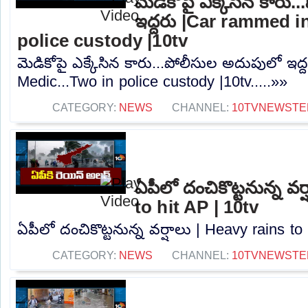
మెడికోపై ఎక్కేసిన కారు
ఇద్దరు |Car rammed i
police custody |10tv
మెడికోపై ఎక్కేసిన కారు...పోలీసుల అదుపులో ఇద
Medic...Two in police custody |10tv.....»»
CATEGORY:
NEWS
CHANNEL:
10TVNEWSTE
ఏపీలో దంచికొట్టనున్న వర
to hit AP | 10tv
ఏపీలో దంచికొట్టనున్న వర్షాలు | Heavy rains to 
CATEGORY:
NEWS
CHANNEL:
10TVNEWSTE