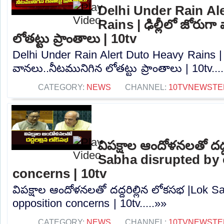
Delhi Under Rain Al
Rains | ఢిల్లీలో జోరుగ
లోతట్టు ప్రాంతాలు | 10tv
Delhi Under Rain Alert Duto Heavy Rains | ఢ
వానలు..నీటమునిగిన లోతట్టు ప్రాంతాలు | 10tv...
CATEGORY:
NEWS
CHANNEL:
10TVNEWSTE
విపక్షాల ఆందోళనలతో దద్
Sabha disrupted by 
concerns | 10tv
విపక్షాల ఆందోళనలతో దద్దరిల్లిన లోకసభ |Lok S
opposition concerns | 10tv.....»»
CATEGORY:
NEWS
CHANNEL:
10TVNEWSTE