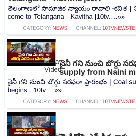
తెలంగాణలో సామాజిక న్యాయం రావాలి -కవిత | S
come to Telangana - Kavitha |10tv.....»»
CATEGORY:
NEWS
CHANNEL:
10TVNEWSTE
నైనీ గని నుంచి బొగ్గు స
supply from Naini mi
నైనీ గని నుంచి బొగ్గు సరఫరా ప్రారంభం | Coal 
begins | 10tv.....»»
CATEGORY:
NEWS
CHANNEL:
10TVNEWSTE