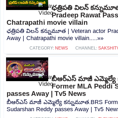
ఛత్రిపతి విలన్ కన్నుమూ
Pradeep Rawat Pass
Chatrapathi movie villain
ఛత్రిపతి విలన్ కన్నుమూత | Veteran actor P
Away | Chatrapathi movie villain.....»»
CATEGORY:
NEWS
CHANNEL:
SAKSHIT
బీఆర్ఎస్ మాజీ ఎమ్మెల్
Former MLA Peddi 
passes Away | Tv5 News
బీఆర్ఎస్ మాజీ ఎమ్మెల్యే కన్నుమూత.BRS For
Sudarshan Reddy passes Away | Tv5 News.