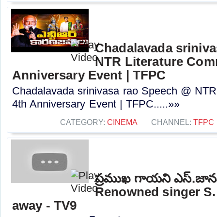
Chadalavada sriniv
NTR Literature Comm
Anniversary Event | TFPC
Chadalavada srinivasa rao Speech @ NTR 
4th Anniversary Event | TFPC.....»»
CATEGORY:
CINEMA
CHANNEL:
TFPC
ప్రముఖ గాయని ఎస్‌.జాన
Renowned singer S.
away - TV9