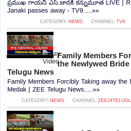
ప్రముఖ గాయని ఎస్‌.జానకి కన్నుమూత LIVE | 
Janaki passes away - TV9.....»»
CATEGORY:
NEWS
CHANNEL:
TV9
Family Members For
the Newlywed Bride 
Telugu News
Family Members Forcibly Taking away the 
Medak | ZEE Telugu News.....»»
CATEGORY:
NEWS
CHANNEL:
ZEE24TELUG