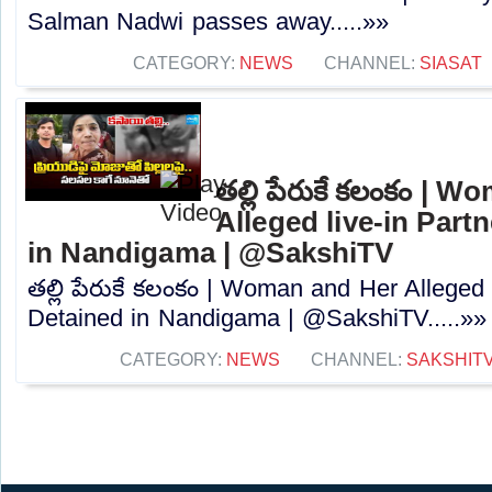
Salman Nadwi passes away.....»»
CATEGORY:
NEWS
CHANNEL:
SIASAT
తల్లి పేరుకే కలంకం | 
Alleged live-in Part
in Nandigama | @SakshiTV
తల్లి పేరుకే కలంకం | Woman and Her Alleged 
Detained in Nandigama | @SakshiTV.....»»
CATEGORY:
NEWS
CHANNEL:
SAKSHIT