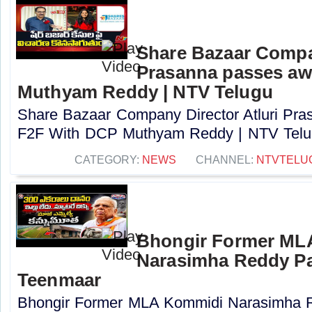
Share Bazaar Compan
Prasanna passes aw
Muthyam Reddy | NTV Telugu
Share Bazaar Company Director Atluri Pra
F2F With DCP Muthyam Reddy | NTV Telug
CATEGORY:
NEWS
CHANNEL:
NTVTELU
Bhongir Former ML
Narasimha Reddy Pa
Teenmaar
Bhongir Former MLA Kommidi Narasimha 