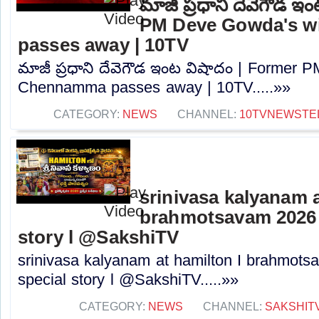
మాజీ ప్రధాని దేవెగౌడ ఇ
PM Deve Gowda's w
passes away | 10TV
మాజీ ప్రధాని దేవెగౌడ ఇంట విషాదం | Former 
Chennamma passes away | 10TV.....»»
CATEGORY:
NEWS
CHANNEL:
10TVNEWSTE
srinivasa kalyanam a
brahmotsavam 2026 l
story l @SakshiTV
srinivasa kalyanam at hamilton I brahmots
special story l @SakshiTV.....»»
CATEGORY:
NEWS
CHANNEL:
SAKSHIT