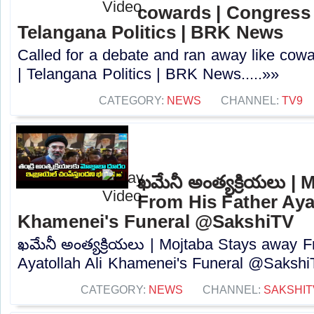
cowards | Congress
Telangana Politics | BRK News
Called for a debate and ran away like co
| Telangana Politics | BRK News.....»»
CATEGORY:
NEWS
CHANNEL:
TV9
ఖమేనీ అంత్యక్రియలు |
From His Father Ayat
Khamenei's Funeral @SakshiTV
ఖమేనీ అంత్యక్రియలు | Mojtaba Stays away F
Ayatollah Ali Khamenei's Funeral @SakshiT
CATEGORY:
NEWS
CHANNEL:
SAKSHIT