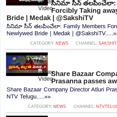
సినిమా సీన్ తలపించేల
Forcibly Taking aw
Bride | Medak | @SakshiTV
సినిమా సీన్ తలపించేలా: Family Members For
Newlywed Bride | Medak | @SakshiTV.....»
CATEGORY:
NEWS
CHANNEL:
SAKSHIT
Share Bazaar Compan
Prasanna passes aw
Share Bazaar Company Director Atluri Pra
NTV Telugu.....»»
CATEGORY:
NEWS
CHANNEL:
NTVTELU