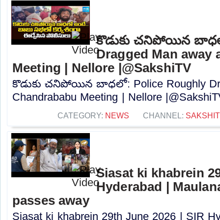
కొడుకు చనిపోయిన బాధ
Dragged Man away 
Meeting | Nellore |@SakshiTV
కొడుకు చనిపోయిన బాధలో: Police Roughly D
Chandrababu Meeting | Nellore |@SakshiTV
CATEGORY:
NEWS
CHANNEL:
SAKSHI
Siasat ki khabrein 2
Hyderabad | Maulan
passes away
Siasat ki khabrein 29th June 2026 | SIR H