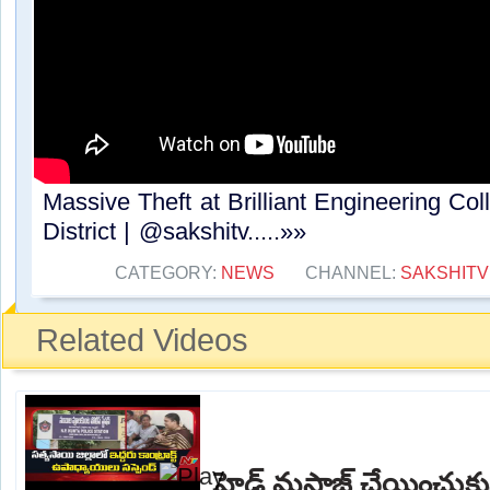
Massive Theft at Brilliant Engineering Co
District | @sakshitv.....»»
CATEGORY:
NEWS
CHANNEL:
SAKSHITV
Related Videos
హెడ్ మసాజ్ చేయించుకున్న 