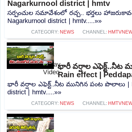
Nagarkurnool district | hmtv
సర్పంచుల సమావేశంలో రచ్చ.. భర్తలు హాజరుకావడ
Nagarkurnool district | hmtv.....»»
CATEGORY:
NEWS
CHANNEL:
HMTVNE
భారీ వర్షాల ఎఫెక్ట్..నీ
Rain effect | Peddapa
భారీ వర్షాల ఎఫెక్ట్..నీట మునిగిన పంట పొలాలు |
district | hmtv.....»»
CATEGORY:
NEWS
CHANNEL:
HMTVNE