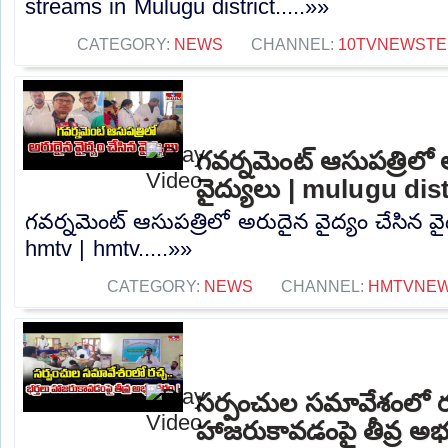
streams in Mulugu district.....»»
CATEGORY:
NEWS
CHANNEL:
10TVNEWSTE
గవర్నమెంట్ ఆసుపత్రిలో 
వైద్యులు | mulugu dis
గవర్నమెంట్ ఆసుపత్రిలో అరుదైన వైద్యం చేసిన వై
hmtv | hmtv.....»»
CATEGORY:
NEWS
CHANNEL:
HMTVNE
సర్పంచుల సమావేశంలో రచ
హాజరుకావడంపై తీవ్ర అభ