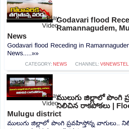
Godavari flood Rece
Ramannagudem, Mulu
News
Godavari flood Receding in Ramannagudem,
News.....»»
CATEGORY:
NEWS
CHANNEL:
V6NEWSTE
ములుగు జిల్లాలో పొంగి ప్
నిలిచిన రాకపోకలు | F
Mulugu district
ములుగు జిల్లాలో పొంగి ప్రవహిస్తోన్న వాగులు.. 