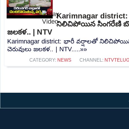
Karimnagar district: 
నిలిచిపోయిన సింగరేణి బొగ
జలకళ.. | NTV
Karimnagar district: భారీ వర్షాలతో నిలిచిపోయిన స
చెరువులు జలకళ.. | NTV.....»»
CATEGORY:
NEWS
CHANNEL:
NTVTELU