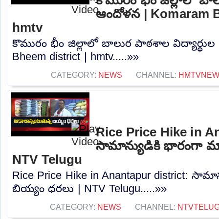
ఆందోళన | Komaram Bh
hmtv
కొమురం భీం జిల్లాలో బాలుర పాఠశాల విద్యార్థ
Bheem district | hmtv.....»»
CATEGORY:
NEWS
CHANNEL:
HMTVNE
Rice Price Hike in A
సామాన్యుడికి భారంగా మ
NTV Telugu
Rice Price Hike in Anantapur district: సామా
బియ్యం ధరలు | NTV Telugu.....»»
CATEGORY:
NEWS
CHANNEL:
NTVTELU