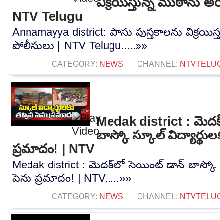
విక్రయిస్తున్న ముఠాను అరె
NTV Telugu
Annamayya district: పాసు పుస్తకాలను విక్రయిస్త
పోలీసులు | NTV Telugu.....»»
CATEGORY:
NEWS
CHANNEL:
NTVTELU
Medak district : మెదక్
బాస్కో స్కూల్ విద్యార్థుల
ప్రమాదం! | NTV
Medak district : మెదక్‌లో సెయింట్ డాన్ బాస్కో స
పెను ప్రమాదం! | NTV.....»»
CATEGORY:
NEWS
CHANNEL:
NTVTELU