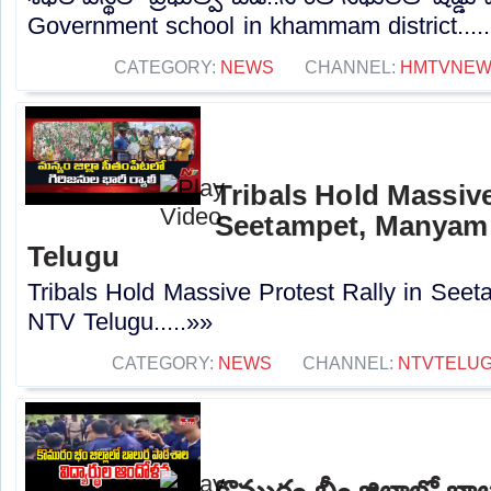
Government school in khammam district....
CATEGORY:
NEWS
CHANNEL:
HMTVNE
Tribals Hold Massive
Seetampet, Manyam d
Telugu
Tribals Hold Massive Protest Rally in Seet
NTV Telugu.....»»
CATEGORY:
NEWS
CHANNEL:
NTVTELU
కొమురం భీం జిల్లాలో బాల