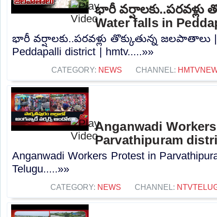
భారీ వర్షాలకు..పరవళ్లు 
Water falls in Peddap
భారీ వర్షాలకు..పరవళ్లు తొక్కుతున్న జలపాతాలు |
Peddapalli district | hmtv.....»»
CATEGORY:
NEWS
CHANNEL:
HMTVNE
Anganwadi Workers 
Parvathipuram distr
Anganwadi Workers Protest in Parvathipura
Telugu.....»»
CATEGORY:
NEWS
CHANNEL:
NTVTELU