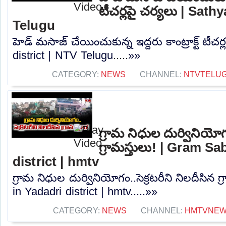
టీచర్లపై చర్యలు | Sath
Telugu
హెడ్ మసాజ్ చేయించుకున్న ఇద్దరు కాంట్రాక్ట్ టీచర
district | NTV Telugu.....»»
CATEGORY:
NEWS
CHANNEL:
NTVTELU
గ్రామ నిధుల దుర్వినియోగం
గ్రామస్తులు! | Gram S
district | hmtv
గ్రామ నిధుల దుర్వినియోగం..సెక్రటరీని నిలదీసిన 
in Yadadri district | hmtv.....»»
CATEGORY:
NEWS
CHANNEL:
HMTVNE