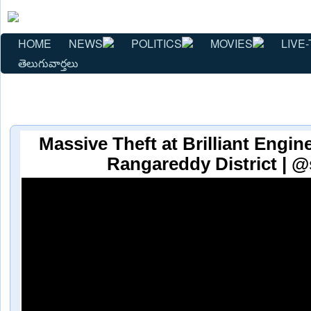
HOME
NEWS
POLITICS
MOVIES
LIVE-
తెలుగువార్తలు
Massive Theft at Brilliant Engin
Rangareddy District | @