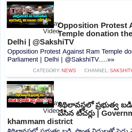
Opposition Protest
Temple donation thef
Delhi | @SakshiTV
Opposition Protest Against Ram Temple don
Parliament | Delhi | @SakshiTV.....»»
CATEGORY:
NEWS
CHANNEL:
SAKSHIT
శిథిలావస్థలో ప్రభుత్వ బడ
వేసిన టీచర్లు | Gover
khammam district
శిథిలావస్థలో ప్రభుత్వ బడి..సొంత నిధులతో షెడ్డు వ