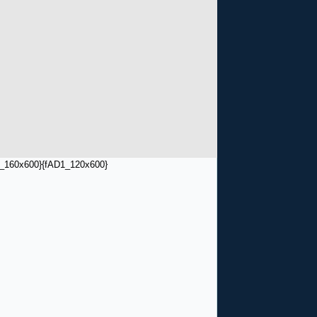
_160x600}
{fAD1_120x600}