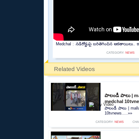
Medchal : నడిరోడ్డుపై బరితెగించిన ఆకతాయిలు.. కా
CATEGORY:
NEWS
Related Videos
పాలండీ పాలు | m
medchal 10tvn
పాలండీ పాలు | mal
10tvnews.....»»
CATEGORY:
NEWS
CHA