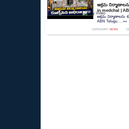
అక్రమ నిర్మాణాలన
in medchal | A
అక్రమ నిర్మాణాలను క
ABN Telugu.....»»
CATEGORY:
NEWS
C