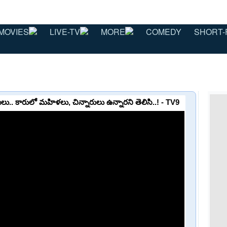
MOVIES
LIVE-TV
MORE
COMEDY
SHORT-
లు.. కారులో మహిళలు, చిన్నారులు ఉన్నారని తెలిసి..! - TV9