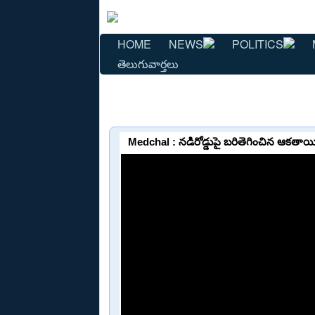
HOME
NEWS
POLITICS
తెలుగువార్తలు
Medchal : నడిరోడ్డుపై బరితెగించిన ఆకతాయి