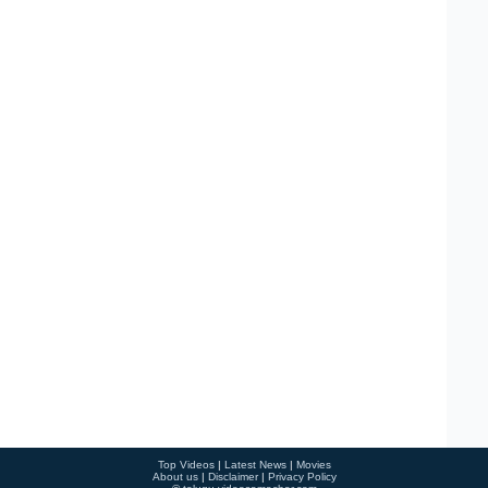
Top Videos
|
Latest News
|
Movies
About us
|
Disclaimer
|
Privacy Policy