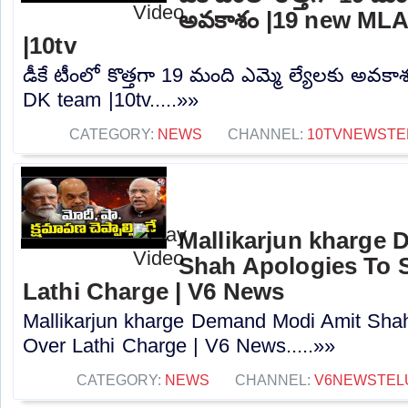
అవకాశం |19 new MLA
|10tv
డీకే టీంలో కొత్తగా 19 మంది ఎమ్మె ల్యేలకు అవక
DK team |10tv.....»»
CATEGORY:
NEWS
CHANNEL:
10TVNEWSTE
Mallikarjun kharge
Shah Apologies To 
Lathi Charge | V6 News
Mallikarjun kharge Demand Modi Amit Shah
Over Lathi Charge | V6 News.....»»
CATEGORY:
NEWS
CHANNEL:
V6NEWSTEL