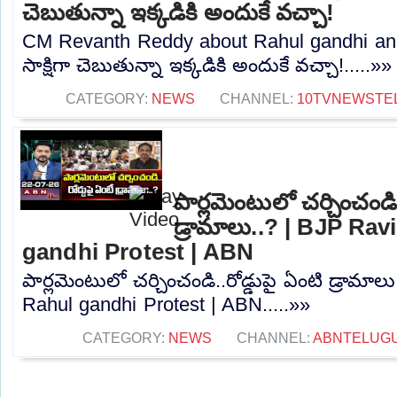
చెబుతున్నా ఇక్కడికి అందుకే వచ్చా!
CM Revanth Reddy about Rahul gandhi and
సాక్షిగా చెబుతున్నా ఇక్కడికి అందుకే వచ్చా!.....»»
CATEGORY:
NEWS
CHANNEL:
10TVNEWSTE
పార్లమెంటులో చర్చించండి.
డ్రామాలు..? | BJP Ra
gandhi Protest | ABN
పార్లమెంటులో చర్చించండి..రోడ్డుపై ఏంటి డ్రామా
Rahul gandhi Protest | ABN.....»»
CATEGORY:
NEWS
CHANNEL:
ABNTELUG