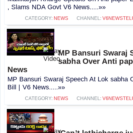
, Slams NDA Govt V6 News.....»»
CATEGORY:
NEWS
CHANNEL:
V6NEWSTEL
MP Bansuri Swaraj 
sabha Over Anti pape
News
MP Bansuri Swaraj Speech At Lok sabha O
Bill | V6 News.....»»
CATEGORY:
NEWS
CHANNEL:
V6NEWSTEL
‘Can’t lathicharge j