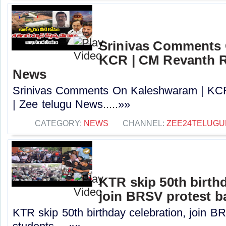
Srinivas Comments 
KCR | CM Revanth R
News
Srinivas Comments On Kaleshwaram | KC
| Zee telugu News.....»»
CATEGORY:
NEWS
CHANNEL:
ZEE24TELUG
KTR skip 50th birthd
join BRSV protest b
KTR skip 50th birthday celebration, join B