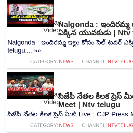
Nalgonda : ఇందిరమ్మ ఇల
ఎక్కిన యువకుడు | Ntv
Nalgonda : ఇందిరమ్మ ఇల్లు కోసం సెల్ టవర్ ఎ
telugu.....»»
CATEGORY:
NEWS
CHANNEL:
NTVTELU
సిజేపీ నేతల కీలక ప్రెస్
Meet | Ntv telugu
సిజేపీ నేతల కీలక ప్రెస్ మీట్ Live : CJP Press 
CATEGORY:
NEWS
CHANNEL:
NTVTELU