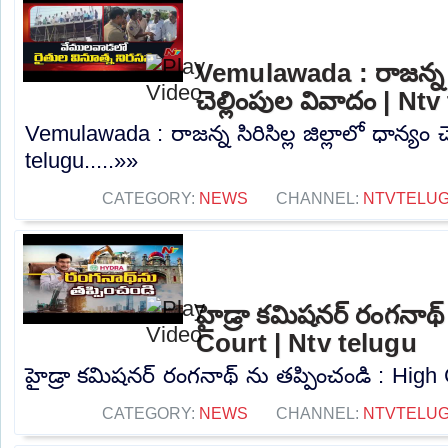
Vemulawada : రాజన్న సిర
చెల్లింపుల వివాదం | Nt
Vemulawada : రాజన్న సిరిసిల్ల జిల్లాలో ధాన్యం 
telugu.....»»
CATEGORY:
NEWS
CHANNEL:
NTVTELU
హైడ్రా కమిషనర్ రంగనాథ్
Court | Ntv telugu
హైడ్రా కమిషనర్ రంగనాథ్ ను తప్పించండి : High C
CATEGORY:
NEWS
CHANNEL:
NTVTELU