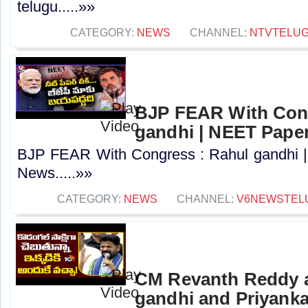
telugu.....»»
CATEGORY:
NEWS
CHANNEL:
NTVTELU
BJP FEAR With Cong
gandhi | NEET Paper
BJP FEAR With Congress : Rahul gandhi 
News.....»»
CATEGORY:
NEWS
CHANNEL:
V6NEWSTEL
CM Revanth Reddy 
gandhi and Priyanka క