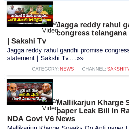
Jagga reddy rahul 
congress telangana 
| Sakshi Tv
Jagga reddy rahul gandhi promise congress 
statement | Sakshi Tv.....»»
CATEGORY:
NEWS
CHANNEL:
SAKSHIT
Mallikarjun Kharge 
paper Leak Bill In R
NDA Govt V6 News
Mallikarjun Kharge Speaks On Anti paper L