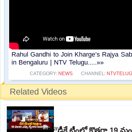
Rahul Gandhi to Join Kharge’s Rajya Sab
in Bengaluru | NTV Telugu.....»»
CATEGORY:
NEWS
CHANNEL:
NTVTELU
Related Videos
డీకే టీంలో కొత్తగా 19 మం