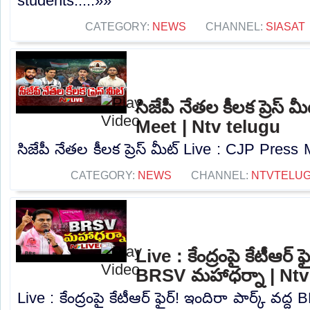
students.....»»
CATEGORY:
NEWS
CHANNEL:
SIASAT
సిజేపీ నేతల కీలక ప్రెస్
Meet | Ntv telugu
సిజేపీ నేతల కీలక ప్రెస్ మీట్ Live : CJP Press 
CATEGORY:
NEWS
CHANNEL:
NTVTELU
Live : కేంద్రంపై కేటీఆర్ ఫ
BRSV మహాధర్నా | Ntv
Live : కేంద్రంపై కేటీఆర్ ఫైర్! ఇందిరా పార్క్ వద