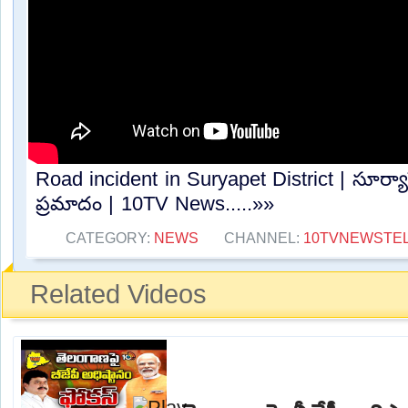
Road incident in Suryapet District | సూర్యాపే
ప్రమాదం | 10TV News.....»»
CATEGORY:
NEWS
CHANNEL:
10TVNEWSTE
Related Videos