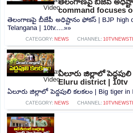
తెలంగాణపై బీజేపీ అధిష్
command focuses on
తెలంగాణపై బీజేపీ అధిష్టానం ఫోకస్ | BJP hi
Telangana | 10tv.....»»
CATEGORY:
NEWS
CHANNEL:
10TVNEWST
ఏలూరు జిల్లాలో పెద్దపుల
Eluru district | 10tv
ఏలూరు జిల్లాలో పెద్దపులి కలకలం | Big tiger in E
CATEGORY:
NEWS
CHANNEL:
10TVNEWST