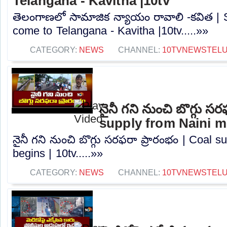
Telangana - Kavitha |10tv
తెలంగాణలో సామాజిక న్యాయం రావాలి -కవిత | S
come to Telangana - Kavitha |10tv.....»»
CATEGORY:
NEWS
CHANNEL:
10TVNEWSTEL
నైనీ గని నుంచి బొగ్గు స
supply from Naini mi
నైనీ గని నుంచి బొగ్గు సరఫరా ప్రారంభం | Coal 
begins | 10tv.....»»
CATEGORY:
NEWS
CHANNEL:
10TVNEWSTEL