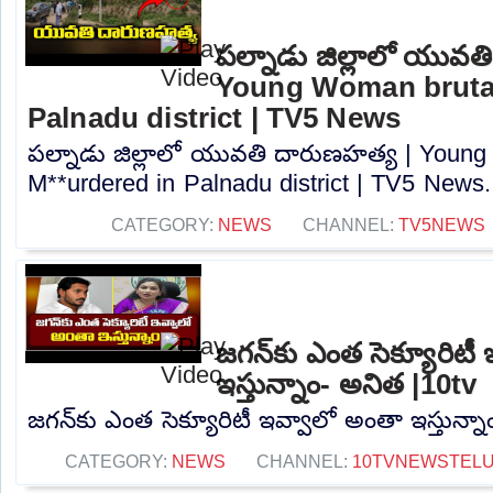
పల్నాడు జిల్లాలో యువత
Young Woman brutal
Palnadu district | TV5 News
పల్నాడు జిల్లాలో యువతి దారుణహత్య | Young
M**urdered in Palnadu district | TV5 News..
CATEGORY:
NEWS
CHANNEL:
TV5NEWS
జగన్‌కు ఎంత సెక్యూరిటీ
ఇస్తున్నాం- అనిత |10tv
జగన్‌కు ఎంత సెక్యూరిటీ ఇవ్వాలో అంతా ఇస్తున్నా
CATEGORY:
NEWS
CHANNEL:
10TVNEWSTEL