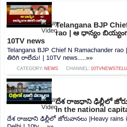
Telangana BJP Chi
rao | ఆ ధాన్యం బియ్యంగా
10TV news
Telangana BJP Chief N Ramachander rao |
తిరిగి రాలేదు! | 10TV news.....»»
CATEGORY:
NEWS
CHANNEL:
10TVNEWSTEL
దేశ రాజధాని ఢిల్లీలో జ
in the national capita
దేశ రాజధాని ఢిల్లీలో జోరువానలు |Heavy rains i
Delhi | 10tv.....»»