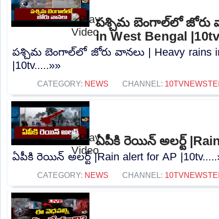
పశ్చిమ బెంగాల్‌లో జోరు
in West Bengal |10t
పశ్చిమ బెంగాల్‌లో జోరు వానలు | Heavy rains
|10tv.....»»
CATEGORY:
NEWS
CHANNEL:
10TVNEWSTE
ఏపీకి రెయిన్ అలర్ట్ |Ra
ఏపీకి రెయిన్ అలర్ట్ |Rain alert for AP |10tv....
CATEGORY:
NEWS
CHANNEL:
10TVNEWSTE