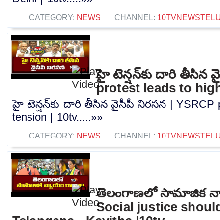
CATEGORY:
NEWS
CHANNEL:
10TVNEWSTEL
హై టెన్షన్‌కు దారి తీసి
protest leads to high
హై టెన్షన్‌కు దారి తీసిన వైసీపీ నిరసన | YSRCP
tension | 10tv.....»»
CATEGORY:
NEWS
CHANNEL:
10TVNEWSTEL
తెలంగాణలో సామాజిక న్
Social justice shou