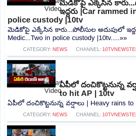
మెడికోపై ఎక్కేసిన కారు
ఇద్దరు |Car rammed i
police custody |10tv
మెడికోపై ఎక్కేసిన కారు...పోలీసుల అదుపులో ఇద
Medic...Two in police custody |10tv.....»»
CATEGORY:
NEWS
CHANNEL:
10TVNEWSTE
ఏపీలో దంచికొట్టనున్న వర
to hit AP | 10tv
ఏపీలో దంచికొట్టనున్న వర్షాలు | Heavy rains to 
CATEGORY:
NEWS
CHANNEL:
10TVNEWSTE