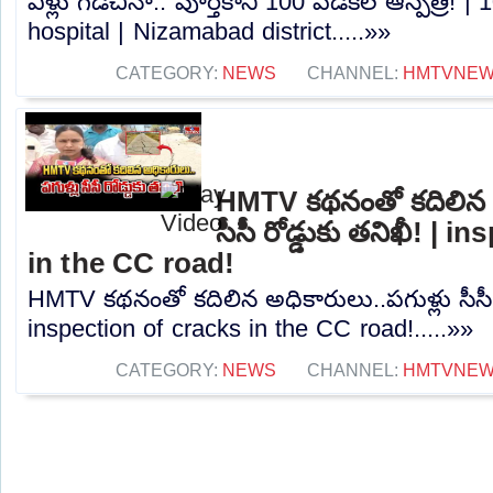
ఏళ్లు గడిచినా.. పూర్తికాని 100 పడకల ఆస్పత్రి!
hospital | Nizamabad district.....»»
CATEGORY:
NEWS
CHANNEL:
HMTVNE
HMTV కథనంతో కదిలిన అ
సీసీ రోడ్డుకు తనిఖీ! | 
in the CC road!
HMTV కథనంతో కదిలిన అధికారులు..పగుళ్లు సీసీ ర
inspection of cracks in the CC road!.....»»
CATEGORY:
NEWS
CHANNEL:
HMTVNE