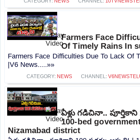
CATEGORY:
NEWS
CHANNEL:
10TVNEWSTE
Farmers Face Diffic
Of Timely Rains In 
Farmers Face Difficulties Due To Lack Of T
|V6 News.....»»
CATEGORY:
NEWS
CHANNEL:
V6NEWSTEL
ఏళ్లు గడిచినా.. పూర్తికాన
100-bed government 
Nizamabad district