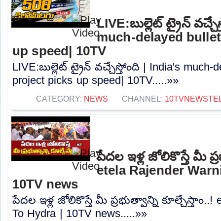
LIVE:బుల్లెట్‌ ట్రైన్‌ వచ్చే
much-delayed bullet 
up speed| 10TV
LIVE:బుల్లెట్‌ ట్రైన్‌ వచ్చేస్తోంది | India's much
project picks up speed| 10TV.....»»
CATEGORY:
NEWS
CHANNEL:
10TVNEWSTE
పేదల ఇళ్ల జోలికొస్తే మీ ప్ర
etela Rajender Warn
10TV news
పేదల ఇళ్ల జోలికొస్తే మీ ప్రభుత్వాన్ని కూల్చేస్తాం
To Hydra | 10TV news.....»»