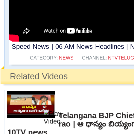
Speed News | 06 AM News Headlines | Ntv
CATEGORY:
NEWS
CHANNEL:
NTVTELU
Related Videos
Telangana BJP Chi
rao | ఆ ధాన్యం బియ్యంగా
10TV news