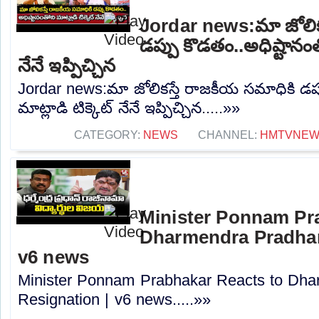
Jordar news:మా జోలిక
డప్పు కొడతం..అధిష్టానంతో
నేనే ఇప్పిచ్చిన
Jordar news:మా జోలికస్తే రాజకీయ సమాధికి డప్
మాట్లాడి టిక్కెట్ నేనే ఇప్పిచ్చిన.....»»
CATEGORY:
NEWS
CHANNEL:
HMTVNE
Minister Ponnam Pr
Dharmendra Pradhan
v6 news
Minister Ponnam Prabhakar Reacts to Dha
Resignation | v6 news.....»»