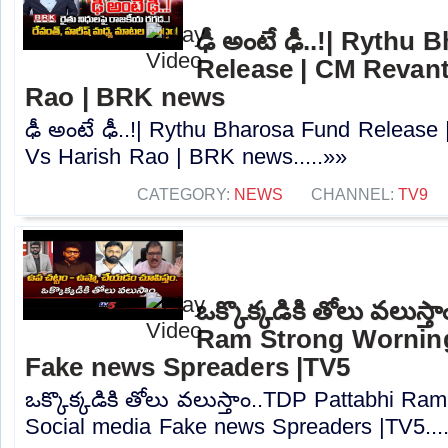
ఢీ అంటే ఢీ..!| Rythu
Release | CM Revan
Rao | BRK news
ఢీ అంటే ఢీ..!| Rythu Bharosa Fund Releas
Vs Harish Rao | BRK news.....»»
CATEGORY:
NEWS
CHANNEL:
TV9
ఒక్కొక్కడికి తోలు వలుస్
Ram Strong Worning
Fake news Spreaders |TV5
ఒక్కొక్కడికి తోలు వలుస్తాం..TDP Pattabhi R
Social media Fake news Spreaders |TV5...