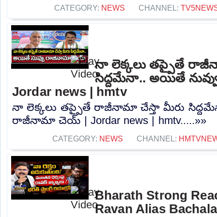
CATEGORY:
NEWS
CHANNEL:
TV5NEW
నా లెక్కలు తప్పైతే రాజీన
సిద్దమేనా.. అయితే నువ్
Jordar news | hmtv
నా లెక్కలు తప్పైతే రాజీనామా చేస్తా మీరు సిద్దమ
రాజీనామా చెయ్ | Jordar news | hmtv.....»»
CATEGORY:
NEWS
CHANNEL:
HMTVNE
Bharath Strong Rea
Ravan Alias Bachala