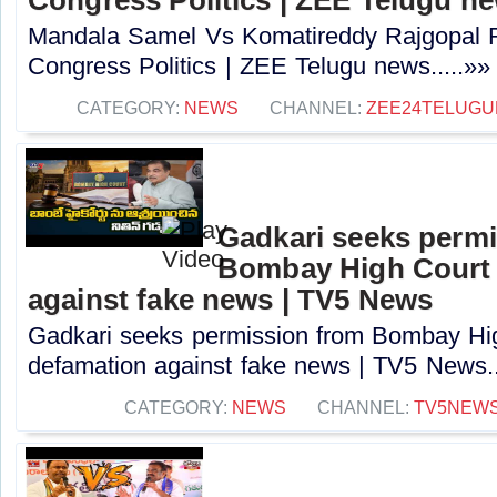
Mandala Samel Vs Komatireddy Rajgopal R
Congress Politics | ZEE Telugu news.....»»
CATEGORY:
NEWS
CHANNEL:
ZEE24TELUG
Gadkari seeks perm
Bombay High Court t
against fake news | TV5 News
Gadkari seeks permission from Bombay High
defamation against fake news | TV5 News..
CATEGORY:
NEWS
CHANNEL:
TV5NEW