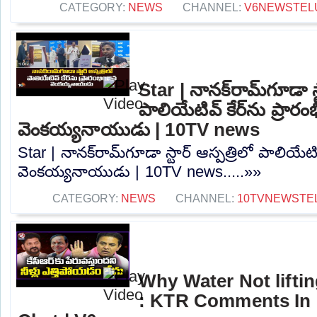
CATEGORY:
NEWS
CHANNEL:
V6NEWSTEL
Star | నానక్‌రామ్‌గూడా స్
పాలియేటివ్ కేర్‌ను ప్రారం
వెంకయ్యనాయుడు | 10TV news
Star | నానక్‌రామ్‌గూడా స్టార్ ఆస్పత్రిలో పాలియేటివ
వెంకయ్యనాయుడు | 10TV news.....»»
CATEGORY:
NEWS
CHANNEL:
10TVNEWSTE
Why Water Not lifti
: KTR Comments In 