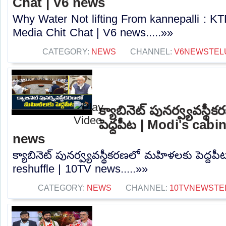
Chat | V6 news
Why Water Not lifting From kannepalli : 
Media Chit Chat | V6 news.....»»
CATEGORY:
NEWS
CHANNEL:
V6NEWSTEL
క్యాబినెట్ పునర్వ్యవస్
పెద్దపీట | Modi's cabi
news
క్యాబినెట్ పునర్వ్యవస్థీకరణలో మహిళలకు పెద్దపీ
reshuffle | 10TV news.....»»
CATEGORY:
NEWS
CHANNEL:
10TVNEWSTE