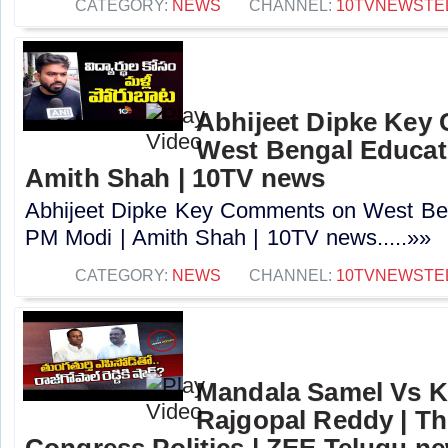
CATEGORY:
NEWS
CHANNEL:
10TVNEWSTE
Abhijeet Dipke Key
West Bengal Educati
Amith Shah | 10TV news
Abhijeet Dipke Key Comments on West Beng
PM Modi | Amith Shah | 10TV news.....»»
CATEGORY:
NEWS
CHANNEL:
10TVNEWSTE
Mandala Samel Vs 
Rajgopal Reddy | Th
Congress Politics | ZEE Telugu n