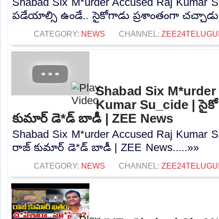
Shabad Six M*urder Accused Raj Kumar Su_
పడేయాల్సి ఉండే.. సైకోగాడు ప్రశాంతంగా చచ్చాడు.
CATEGORY:
NEWS
CHANNEL:
ZEE24TELUG
Shabad Six M*urder
Kumar Su_cide | సైకో 
కుమార్ డె*డ్ బాడీ | ZEE News
Shabad Six M*urder Accused Raj Kumar Su_
రాజ్ కుమార్ డె*డ్ బాడీ | ZEE News.....»»
CATEGORY:
NEWS
CHANNEL:
ZEE24TELUG