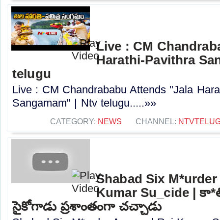
Live : CM Chandrab
Harathi-Pavithra Sa
telugu
Live : CM Chandrababu Attends "Jala Harat
Sangamam" | Ntv telugu.....»»
CATEGORY:
NEWS
CHANNEL:
NTVTELU
Shabad Six M*urder
Kumar Su_cide | కా*ల్
సైకోగాడు ప్రశాంతంగా చచ్చాడు