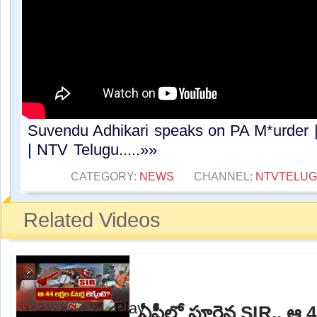
Suvendu Adhikari speaks on PA M*urder 
| NTV Telugu.....»»
CATEGORY:
NEWS
CHANNEL:
NTVTELU
Related Videos
ఏపీలో పూర్తైన SIR.. ఆ 44