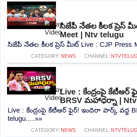
సిజేపీ నేతల కీలక ప్రెస్
Meet | Ntv telugu
సిజేపీ నేతల కీలక ప్రెస్ మీట్ Live : CJP Press 
CATEGORY:
NEWS
CHANNEL:
NTVTELU
Live : కేంద్రంపై కేటీఆర్ ఫ
BRSV మహాధర్నా | Ntv
Live : కేంద్రంపై కేటీఆర్ ఫైర్! ఇందిరా పార్క్ వద
telugu.....»»
CATEGORY:
NEWS
CHANNEL:
NTVTELU