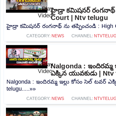
హైడ్రా కమిషనర్ రంగనాథ్
Court | Ntv telugu
హైడ్రా కమిషనర్ రంగనాథ్ ను తప్పించండి : High C
CATEGORY:
NEWS
CHANNEL:
NTVTELU
Nalgonda : ఇందిరమ్మ ఇల
ఎక్కిన యువకుడు | Ntv
Nalgonda : ఇందిరమ్మ ఇల్లు కోసం సెల్ టవర్ ఎ
telugu.....»»
CATEGORY:
NEWS
CHANNEL:
NTVTELU