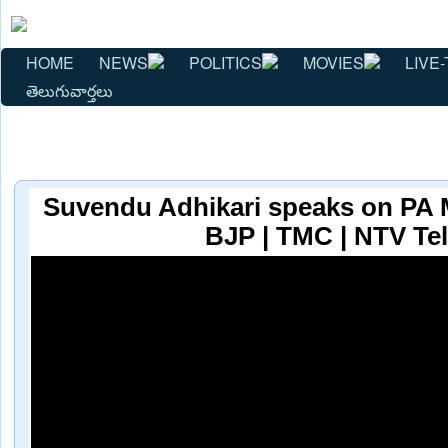
HOME
NEWS
POLITICS
MOVIES
LIVE-
తెలుగువార్తలు
Suvendu Adhikari speaks on PA M
BJP | TMC | NTV Te