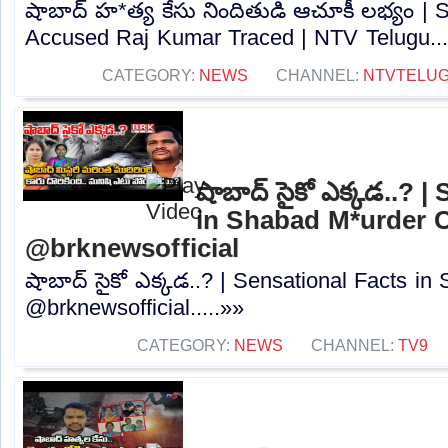
షాబాద్ హ*త్య కేసు నిందితుడి ఆచూకీ లభ్యం |
Accused Raj Kumar Traced | NTV Telugu...
CATEGORY:
NEWS
CHANNEL:
NTVTELU
షాబాద్‌ సైకో ఎక్కడ..? 
in Shabad M*urder 
@brknewsofficial
షాబాద్‌ సైకో ఎక్కడ..? | Sensational Facts 
@brknewsofficial.....»»
CATEGORY:
NEWS
CHANNEL:
TV9