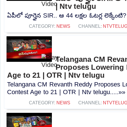
| Ntv telugu
ఏపీలో పూర్తైన SIR.. ఆ 44 లక్షల ఓటర్ల లెక్కేంటి?
CATEGORY:
NEWS
CHANNEL:
NTVTELU
Telangana CM Reva
Proposes Lowering 
Age to 21 | OTR | Ntv telugu
Telangana CM Revanth Reddy Proposes Lo
Contest Age to 21 | OTR | Ntv telugu.....»»
CATEGORY:
NEWS
CHANNEL:
NTVTELU