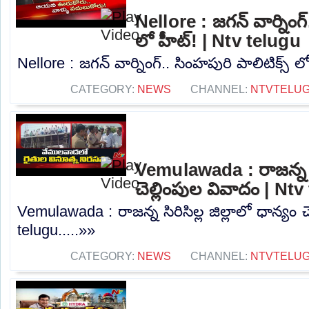
Nellore : జగన్ వార్నింగ్
లో హీట్! | Ntv telugu
Nellore : జగన్ వార్నింగ్.. సింహపురి పాలిటిక్స్ ల
CATEGORY:
NEWS
CHANNEL:
NTVTELU
Vemulawada : రాజన్న సిర
చెల్లింపుల వివాదం | Nt
Vemulawada : రాజన్న సిరిసిల్ల జిల్లాలో ధాన్యం 
telugu.....»»
CATEGORY:
NEWS
CHANNEL:
NTVTELU