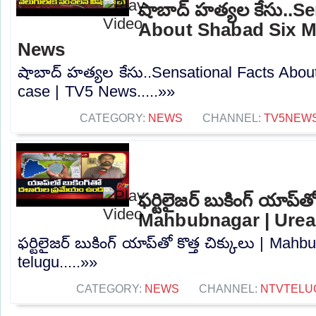
షాబాద్ హత్యల కేసు..S
About Shabad Six M*
News
షాబాద్ హత్యల కేసు..Sensational Facts Abo
case | TV5 News.....»»
CATEGORY:
NEWS
CHANNEL:
TV5NEW
ఫర్టిలైజర్ బుకింగ్ యాప్‌తో
Mahbubnagar | Urea 
ఫర్టిలైజర్ బుకింగ్ యాప్‌తో కొత్త చిక్కులు | Ma
telugu.....»»
CATEGORY:
NEWS
CHANNEL:
NTVTELU