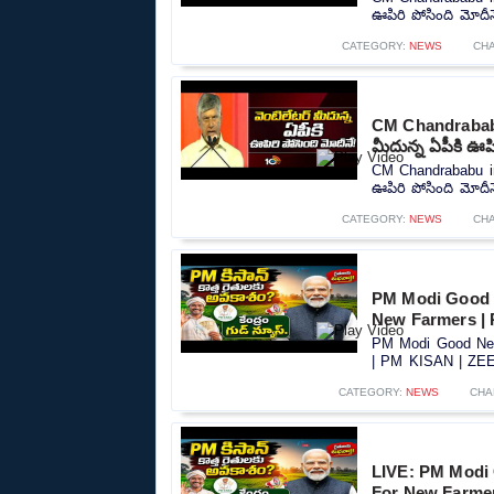
ఊపిరి పోసింది మోదీనే
CATEGORY:
NEWS
CH
CM Chandrababu
మీదున్న ఏపీకి ఊపి
CM Chandrababu in
ఊపిరి పోసింది మోదీనే
CATEGORY:
NEWS
CH
PM Modi Good 
New Farmers |
PM Modi Good New
| PM KISAN | ZEE 
CATEGORY:
NEWS
CHA
LIVE: PM Modi
For New Farme