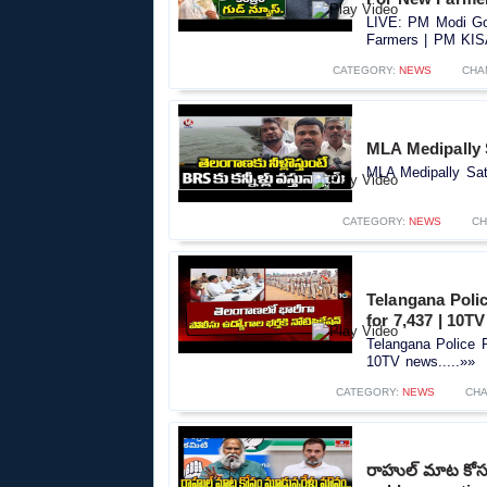
LIVE: PM Modi Go
Farmers | PM KIS
CATEGORY:
NEWS
CHA
MLA Medipally 
MLA Medipally Sat
CATEGORY:
NEWS
CH
Telangana Polic
for 7,437 | 10T
Telangana Police R
10TV news.....»»
CATEGORY:
NEWS
CHA
రాహుల్ మాట కోసం 