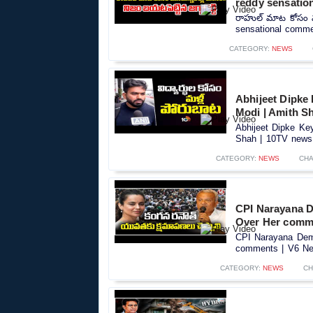
reddy sensatio
రాహుల్ మాట కోసం మూడ
sensational commen
CATEGORY:
NEWS
Abhijeet Dipke
Modi | Amith S
Abhijeet Dipke Ke
Shah | 10TV news.
CATEGORY:
NEWS
CHA
CPI Narayana 
Over Her comm
CPI Narayana Dem
comments | V6 New
CATEGORY:
NEWS
CH