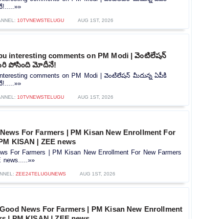
!.....»»
ANNEL:
10TVNEWSTELUGU
AUG 1ST, 2026
 interesting comments on PM Modi | వెంటిలేషన్
రి పోసింది మోదీనే!
teresting comments on PM Modi | వెంటిలేషన్ మీదున్న ఏపీకి
!.....»»
ANNEL:
10TVNEWSTELUGU
AUG 1ST, 2026
News For Farmers | PM Kisan New Enrollment For
 PM KISAN | ZEE news
s For Farmers | PM Kisan New Enrollment For New Farmers
news.....»»
NNEL:
ZEE24TELUGUNEWS
AUG 1ST, 2026
 Good News For Farmers | PM Kisan New Enrollment
rs | PM KISAN | ZEE news