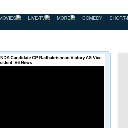
MOVIES
LIVE-TV
MORE
COMEDY
SHORT-
 NDA Candidate CP Radhakrishnan Victory AS Vice
sident |V6 News