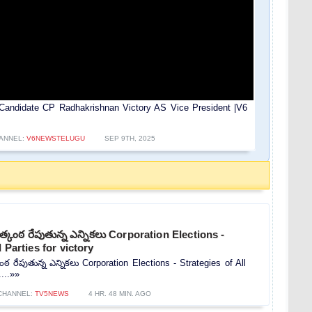
andidate CP Radhakrishnan Victory AS Vice President |V6
ANNEL:
V6NEWSTELUGU
SEP 9TH, 2025
్కంఠ రేపుతున్న ఎన్నికలు Corporation Elections -
l Parties for victory
 రేపుతున్న ఎన్నికలు Corporation Elections - Strategies of All
....»»
CHANNEL:
TV5NEWS
4 HR. 48 MIN. AGO