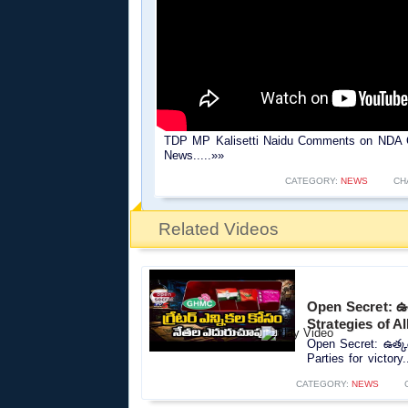
TDP MP Kalisetti Naidu Comments on NDA C
News.....»»
CATEGORY:
NEWS
CH
Related Videos
Open Secret: ఉత
Strategies of Al
Open Secret: ఉత్కంఠ
Parties for victory.
CATEGORY:
NEWS