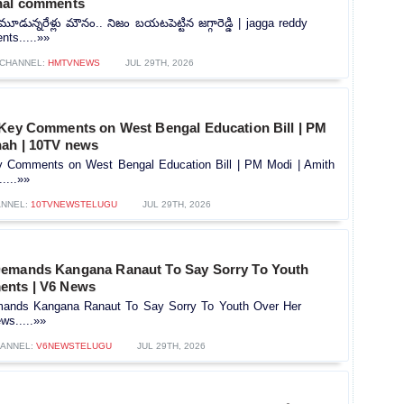
nal comments
ున్నరేళ్లు మౌనం.. నిజం బయటపెట్టిన జగ్గారెడ్డి | jagga reddy
ts.....»»
CHANNEL:
HMTVNEWS
JUL 29TH, 2026
 Key Comments on West Bengal Education Bill | PM
hah | 10TV news
y Comments on West Bengal Education Bill | PM Modi | Amith
....»»
NNEL:
10TVNEWSTELUGU
JUL 29TH, 2026
Demands Kangana Ranaut To Say Sorry To Youth
ents | V6 News
ands Kangana Ranaut To Say Sorry To Youth Over Her
s.....»»
ANNEL:
V6NEWSTELUGU
JUL 29TH, 2026