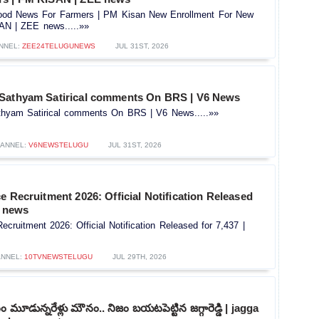
od News For Farmers | PM Kisan New Enrollment For New
AN | ZEE news.....»»
NNEL:
ZEE24TELUGUNEWS
JUL 31ST, 2026
Sathyam Satirical comments On BRS | V6 News
hyam Satirical comments On BRS | V6 News.....»»
ANNEL:
V6NEWSTELUGU
JUL 31ST, 2026
e Recruitment 2026: Official Notification Released
V news
ecruitment 2026: Official Notification Released for 7,437 |
NNEL:
10TVNEWSTELUGU
JUL 29TH, 2026
మూడున్నరేళ్లు మౌనం.. నిజం బయటపెట్టిన జగ్గారెడ్డి | jagga