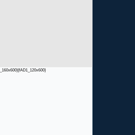
_160x600}
{fAD1_120x600}