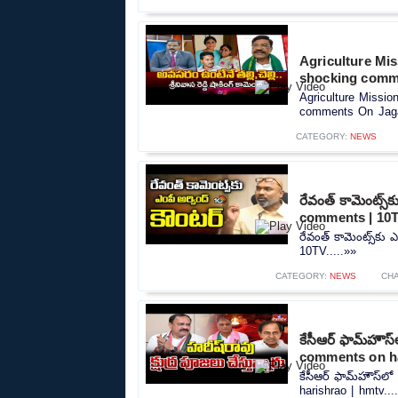
Agriculture Mi
shocking comm
Agriculture Missi
comments On Jaga
CATEGORY:
NEWS
రేవంత్ కామెంట్స్
comments | 10
రేవంత్ కామెంట్స్‌కు
10TV.....»»
CATEGORY:
NEWS
CH
కేసీఆర్ ఫామ్‌హౌస
comments on ha
కేసీఆర్ ఫామ్‌హౌస్‌
harishrao | hmtv...