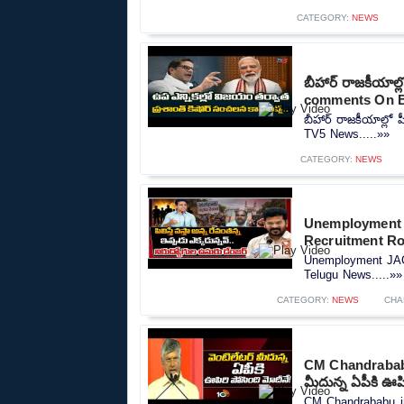
CATEGORY:
NEWS
బీహార్ రాజకీయాల
comments On B
బీహార్ రాజకీయాల్ల
TV5 News.....»»
CATEGORY:
NEWS
Unemployment 
Recruitment R
Unemployment JAC
Telugu News.....»»
CATEGORY:
NEWS
CHA
CM Chandrababu
మీదున్న ఏపీకి ఊపి
CM Chandrababu in