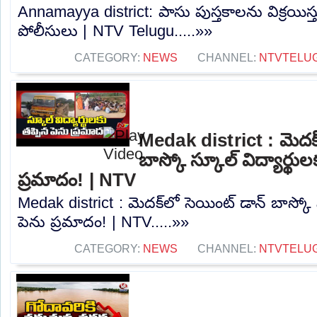
Annamayya district: పాసు పుస్తకాలను విక్రయిస్త
పోలీసులు | NTV Telugu.....»»
CATEGORY:
NEWS
CHANNEL:
NTVTELU
Medak district : మెదక్
బాస్కో స్కూల్ విద్యార్థుల
ప్రమాదం! | NTV
Medak district : మెదక్‌లో సెయింట్ డాన్ బాస్కో స
పెను ప్రమాదం! | NTV.....»»
CATEGORY:
NEWS
CHANNEL:
NTVTELU