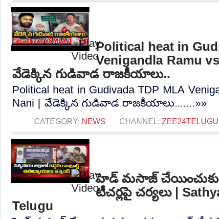
Political heat in G
Venigandla Ramu vs 
వేడెక్కిన గుడివాడ రాజకీయాలు..
Political heat in Gudivada TDP MLA Venig
Nani | వేడెక్కిన గుడివాడ రాజకీయాలు.......»»
CATEGORY:
NEWS
CHANNEL:
ZEE24TELUG
హెడ్ మసాజ్ చేయించుకున్న 
టీచర్లపై చర్యలు | Sath
Telugu