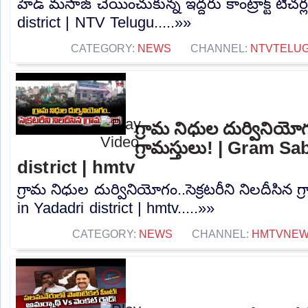
హెడ్ మసాజ్ చేయించుకున్న ఇద్దరు కాంట్రాక్ట్ టీచర
district | NTV Telugu.....»»
CATEGORY:
NEWS
CHANNEL:
NTVTELU
గ్రామ నిధుల దుర్వినియోగం
గ్రామస్తులు! | Gram S
district | hmtv
గ్రామ నిధుల దుర్వినియోగం..సెక్రటరీని నిలదీసిన 
in Yadadri district | hmtv.....»»
CATEGORY:
NEWS
CHANNEL:
HMTVNE