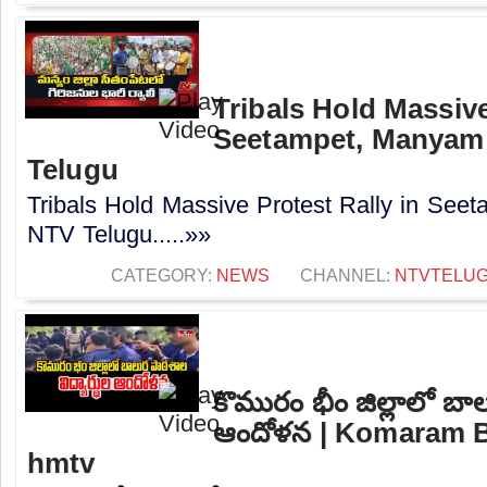
Tribals Hold Massive
Seetampet, Manyam d
Telugu
Tribals Hold Massive Protest Rally in Seet
NTV Telugu.....»»
CATEGORY:
NEWS
CHANNEL:
NTVTELU
కొమురం భీం జిల్లాలో బాల
ఆందోళన | Komaram Bh
hmtv