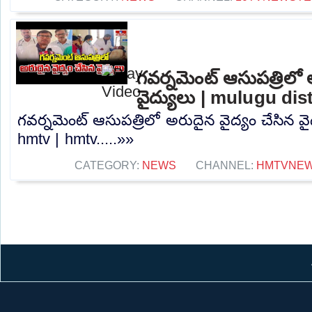
గవర్నమెంట్ ఆసుపత్రిలో 
వైద్యులు | mulugu dis
గవర్నమెంట్ ఆసుపత్రిలో అరుదైన వైద్యం చేసిన వై
hmtv | hmtv.....»»
CATEGORY:
NEWS
CHANNEL:
HMTVNE