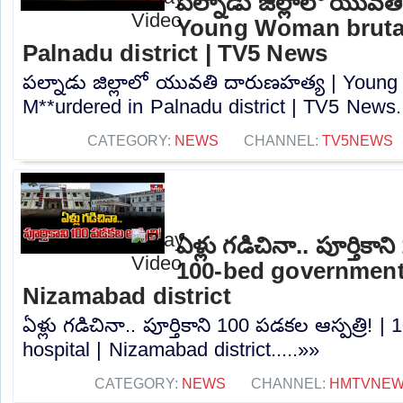
పల్నాడు జిల్లాలో యువత
Young Woman brutal
Palnadu district | TV5 News
పల్నాడు జిల్లాలో యువతి దారుణహత్య | Young
M**urdered in Palnadu district | TV5 News..
CATEGORY:
NEWS
CHANNEL:
TV5NEWS
ఏళ్లు గడిచినా.. పూర్తికాన
100-bed government 
Nizamabad district
ఏళ్లు గడిచినా.. పూర్తికాని 100 పడకల ఆస్పత్రి!
hospital | Nizamabad district.....»»
CATEGORY:
NEWS
CHANNEL:
HMTVNE