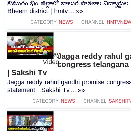
కొమురం భీం జిల్లాలో బాలుర పాఠశాల విద్యార్థ
Bheem district | hmtv.....»»
CATEGORY:
NEWS
CHANNEL:
HMTVNE
Jagga reddy rahul 
congress telangana 
| Sakshi Tv
Jagga reddy rahul gandhi promise congress 
statement | Sakshi Tv.....»»
CATEGORY:
NEWS
CHANNEL:
SAKSHIT