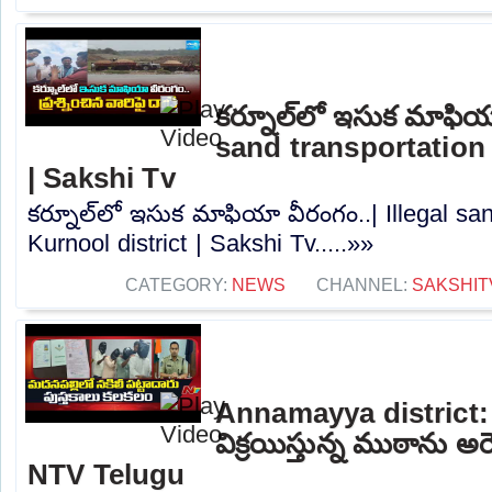
కర్నూల్‌లో ఇసుక మాఫియా
sand transportation 
| Sakshi Tv
కర్నూల్‌లో ఇసుక మాఫియా వీరంగం..| Illegal san
Kurnool district | Sakshi Tv.....»»
CATEGORY:
NEWS
CHANNEL:
SAKSHIT
Annamayya district: 
విక్రయిస్తున్న ముఠాను అరె
NTV Telugu