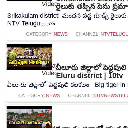
రైలుకు తప్పిన పెను ప్ర
Srikakulam district: మందస వద్ద గూడ్స్ రైలుకు
NTV Telugu.....»»
CATEGORY:
NEWS
CHANNEL:
NTVTELUG
ఏలూరు జిల్లాలో పెద్దపుల
Eluru district | 10tv
ఏలూరు జిల్లాలో పెద్దపులి కలకలం | Big tiger in E
CATEGORY:
NEWS
CHANNEL:
10TVNEWSTEL