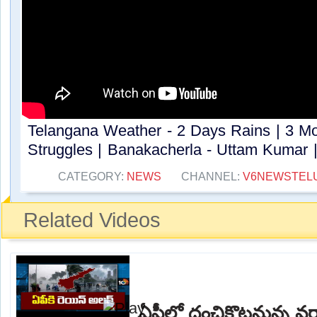
Telangana Weather - 2 Days Rains | 3 Mo
Struggles | Banakacherla - Uttam Kumar | 
CATEGORY:
NEWS
CHANNEL:
V6NEWSTEL
Related Videos
ఏపీలో దంచికొట్టనున్న వర