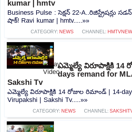
kumar | hmtv
Business Pulse : సెక్షన్ 22-A..రిజిస్ట్రేషన్లు స
షాక్! Ravi kumar | hmtv.....»»
CATEGORY:
NEWS
CHANNEL:
HMTVNE
ఎమ్మెల్యే విరూపాక్షికి 14
days remand for MLA
Sakshi Tv
ఎమ్మెల్యే విరూపాక్షికి 14 రోజుల రిమాండ్‌ | 14-
Virupakshi | Sakshi Tv.....»»
CATEGORY:
NEWS
CHANNEL:
SAKSHIT