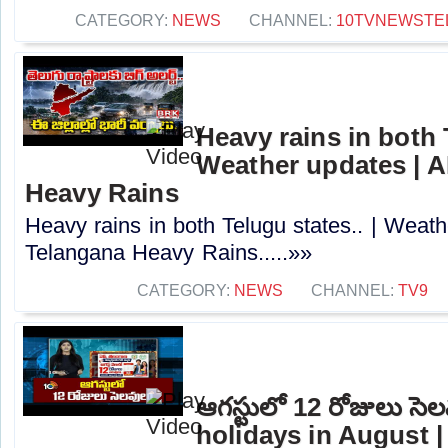
CATEGORY:
NEWS
CHANNEL:
10TVNEWSTE
Heavy rains in both T
Weather updates | A
Heavy Rains
Heavy rains in both Telugu states.. | Weath
Telangana Heavy Rains.....»»
CATEGORY:
NEWS
CHANNEL:
TV9
ఆగస్టులో 12 రోజులు సె
holidays in August 