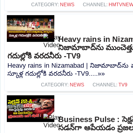
CATEGORY:
NEWS
CHANNEL:
HMTVNE
Heavy rains in Niza
నిజామాబాద్‌ను ముంచెత్తుత
గదుల్లోకి వరదనీరు -TV9
Heavy rains in Nizamabad | నిజామాబాద్‌ను ము
స్కూళ్ల గదుల్లోకి వరదనీరు -TV9.....»»
CATEGORY:
NEWS
CHANNEL:
TV9
Business Pulse : సెక్షన్ 
సడన్‌గా ఆపేయడం ప్రజలక