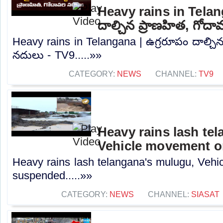
Heavy rains in Telan
దాల్చిన ప్రాణహిత, గోదా
Heavy rains in Telangana | ఉగ్రరూపం దాల్చిన
నదులు - TV9.....»»
CATEGORY:
NEWS
CHANNEL:
TV9
Heavy rains lash te
Vehicle movement 
Heavy rains lash telangana's mulugu, Veh
suspended.....»»
CATEGORY:
NEWS
CHANNEL:
SIASAT