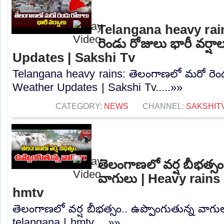
Telangana heavy rai
రెండు రోజులు భారీ వర్ష
Updates | Sakshi Tv
Telangana heavy rains: తెలంగాణలో మరో రెండు
Weather Updates | Sakshi Tv.....»»
CATEGORY:
NEWS
CHANNEL:
SAKSHIT
తెలంగాణలో వర్ష బీభత్సం
వాగులు | Heavy rains 
hmtv
తెలంగాణలో వర్ష బీభత్సం.. ఉప్పొంగుతున్న వాగు
telangana | hmtv.....»»