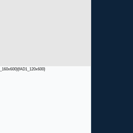
_160x600}
{fAD1_120x600}