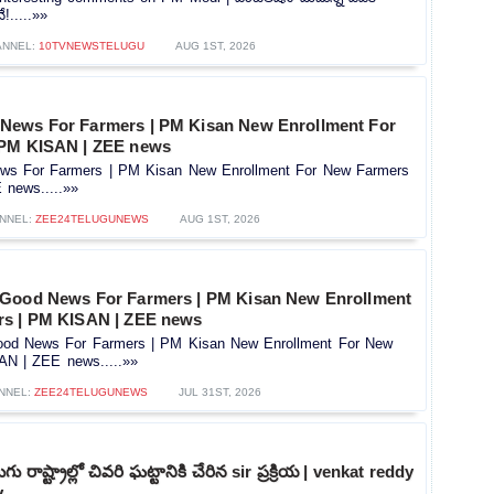
!.....»»
ANNEL:
10TVNEWSTELUGU
AUG 1ST, 2026
News For Farmers | PM Kisan New Enrollment For
 PM KISAN | ZEE news
s For Farmers | PM Kisan New Enrollment For New Farmers
news.....»»
NNEL:
ZEE24TELUGUNEWS
AUG 1ST, 2026
 Good News For Farmers | PM Kisan New Enrollment
rs | PM KISAN | ZEE news
od News For Farmers | PM Kisan New Enrollment For New
AN | ZEE news.....»»
NNEL:
ZEE24TELUGUNEWS
JUL 31ST, 2026
ు రాష్ట్రాల్లో చివరి ఘట్టానికి చేరిన sir ప్రక్రియ | venkat reddy
v