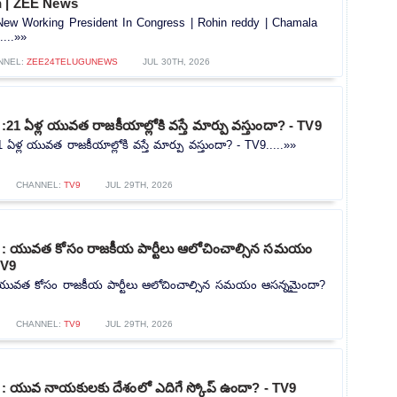
n | ZEE News
ew Working President In Congress | Rohin reddy | Chamala
...»»
NNEL:
ZEE24TELUGUNEWS
JUL 30TH, 2026
:21 ఏళ్ల యువత రాజకీయాల్లోకి వస్తే మార్పు వస్తుందా? - TV9
1 ఏళ్ల యువత రాజకీయాల్లోకి వస్తే మార్పు వస్తుందా? - TV9.....»»
CHANNEL:
TV9
JUL 29TH, 2026
s : యువత కోసం రాజకీయ పార్టీలు ఆలోచించాల్సిన సమయం
TV9
: యువత కోసం రాజకీయ పార్టీలు ఆలోచించాల్సిన సమయం ఆసన్నమైందా?
CHANNEL:
TV9
JUL 29TH, 2026
s : యువ నాయకులకు దేశంలో ఎదిగే స్కోప్ ఉందా? - TV9