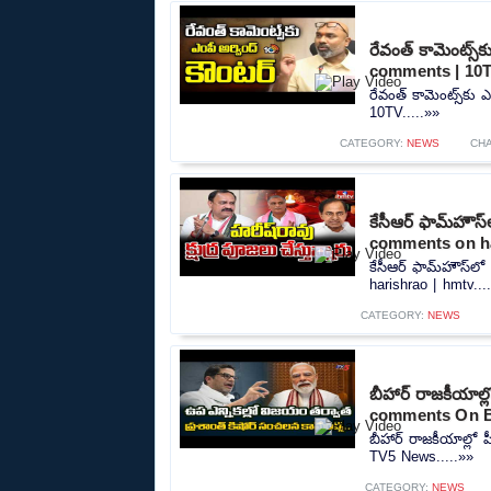
రేవంత్ కామెంట్స్
comments | 10
రేవంత్ కామెంట్స్‌కు
10TV.....»»
CATEGORY:
NEWS
CH
కేసీఆర్ ఫామ్‌హౌస
comments on ha
కేసీఆర్ ఫామ్‌హౌస్‌
harishrao | hmtv...
CATEGORY:
NEWS
బీహార్ రాజకీయాల
comments On B
బీహార్ రాజకీయాల్ల
TV5 News.....»»
CATEGORY:
NEWS