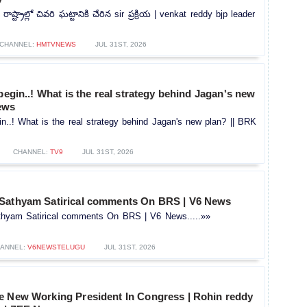
ాష్ట్రాల్లో చివరి ఘట్టానికి చేరిన sir ప్రక్రియ | venkat reddy bjp leader
CHANNEL:
HMTVNEWS
JUL 31ST, 2026
 begin..! What is the real strategy behind Jagan's new
ews
gin..! What is the real strategy behind Jagan's new plan? || BRK
CHANNEL:
TV9
JUL 31ST, 2026
Sathyam Satirical comments On BRS | V6 News
hyam Satirical comments On BRS | V6 News.....»»
ANNEL:
V6NEWSTELUGU
JUL 31ST, 2026
e New Working President In Congress | Rohin reddy