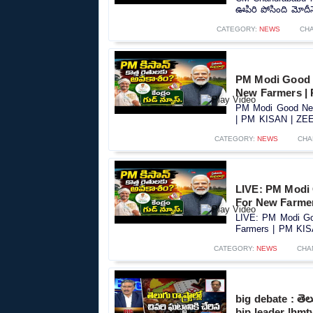
ఊపిరి పోసింది మోదీనే
CATEGORY:
NEWS
CH
PM Modi Good 
New Farmers |
PM Modi Good New
| PM KISAN | ZEE 
CATEGORY:
NEWS
CHA
LIVE: PM Modi
For New Farme
LIVE: PM Modi Go
Farmers | PM KIS
CATEGORY:
NEWS
CHA
big debate : తెలుగ
bjp leader |hmt