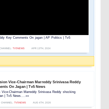
eddy Key Comments On jagan | AP Politics | Tv5
CHANNEL:
TV5NEWS
APR 13TH, 2024
ssion Vice-Chairman Marreddy Srinivasa Reddy
ents On Jagan | Tv5 News
on Vice-Chairman Marreddy Srinivasa Reddy shocking
n | Tv5 News.....»»
CHANNEL:
TV5NEWS
AUG 4TH, 2026