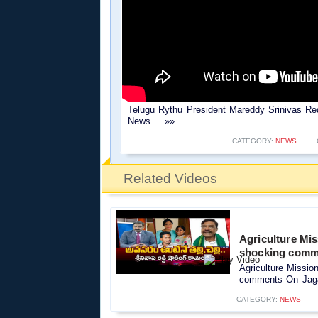
Telugu Rythu President Mareddy Srinivas R
News.....»»
CATEGORY:
NEWS
Related Videos
Agriculture Mi
shocking comm
Agriculture Missi
comments On Jaga
CATEGORY:
NEWS