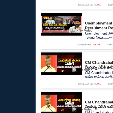
CATEGORY:
NEWS
CH
Unemployment 
Recruitment R
Unemployment JAC
Telugu News.....»»
CATEGORY:
NEWS
CHA
CM Chandrababu
మీదున్న ఏపీకి ఊపి
CM Chandrababu in
ఊపిరి పోసింది మోదీనే
CATEGORY:
NEWS
CH
CM Chandrababu
మీదున్న ఏపీకి ఊపి
CM Chandrababu in