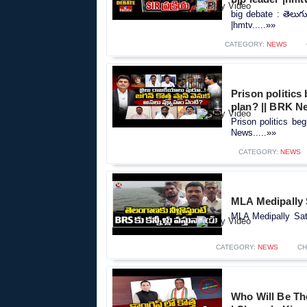
big debate : తెలుగు ర
|hmtv.....»»
CATEGORY:
NEWS
Prison politics
plan? || BRK N
Prison politics be
News.....»»
CATEGORY:
NEWS
MLA Medipally 
MLA Medipally Sat
CATEGORY:
NEWS
CH
Who Will Be Th