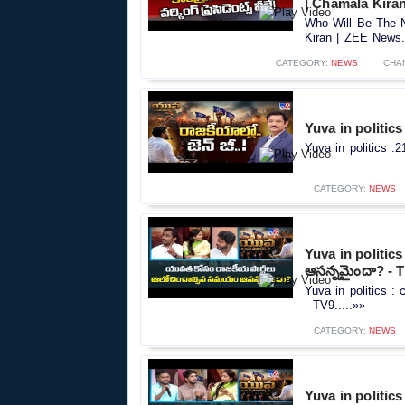
| Chamala Kira
Who Will Be The N
Kiran | ZEE News..
CATEGORY:
NEWS
CHA
Yuva in politics 
Yuva in politics :2
CATEGORY:
NEWS
Yuva in politic
ఆసన్నమైందా? - 
Yuva in politics 
- TV9.....»»
CATEGORY:
NEWS
Yuva in politic