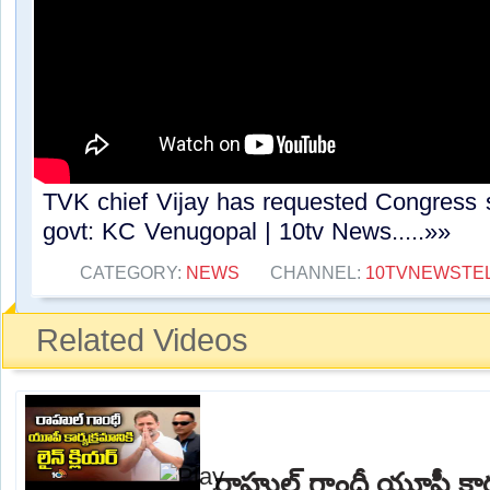
TVK chief Vijay has requested Congress 
govt: KC Venugopal | 10tv News.....»»
CATEGORY:
NEWS
CHANNEL:
10TVNEWSTE
Related Videos
రాహుల్ గాంధీ యూపీ కార్యక