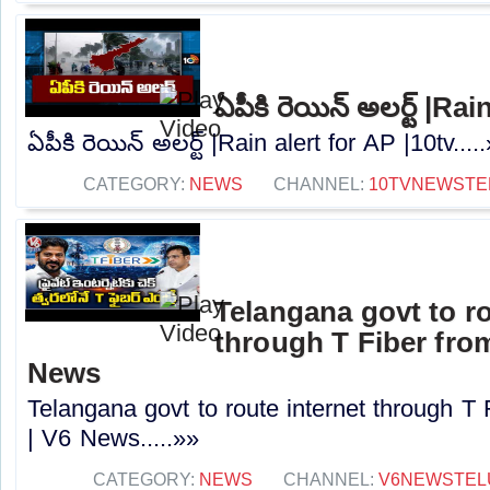
ఏపీకి రెయిన్ అలర్ట్ |Ra
ఏపీకి రెయిన్ అలర్ట్ |Rain alert for AP |10tv....
CATEGORY:
NEWS
CHANNEL:
10TVNEWSTE
Telangana govt to ro
through T Fiber fro
News
Telangana govt to route internet through T
| V6 News.....»»
CATEGORY:
NEWS
CHANNEL:
V6NEWSTEL