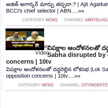
అజిత్‌ అగార్కర్‌ మార్పు తప్పదా.? | Ajit Agar
BCCI's chief selector | ABN.....»»
CATEGORY:
NEWS
CHANNEL:
ABNTELUG
విపక్షాల ఆందోళనలతో దద్
Sabha disrupted by 
concerns | 10tv
విపక్షాల ఆందోళనలతో దద్దరిల్లిన లోకసభ |Lok S
opposition concerns | 10tv.....»»
CATEGORY:
NEWS
CHANNEL:
10TVNEWSTE