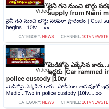
నైనీ గని నుంచి బొగ్గు స
supply from Naini mi
నైనీ గని నుంచి బొగ్గు సరఫరా ప్రారంభం | Coal 
begins | 10tv.....»»
CATEGORY:
NEWS
CHANNEL:
10TVNEWSTE
మెడికోపై ఎక్కేసిన కారు
ఇద్దరు |Car rammed i
police custody |10tv
మెడికోపై ఎక్కేసిన కారు...పోలీసుల అదుపులో ఇద
Medic...Two in police custody |10tv.....»»
CATEGORY:
NEWS
CHANNEL:
10TVNEWSTE