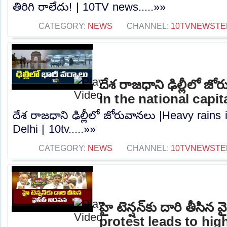
తిరిగి రాలేదు! | 10TV news.....»»
CATEGORY:
NEWS
CHANNEL:
10TVNEWSTE
దేశ రాజధాని ఢిల్లీలో జ
in the national capita
దేశ రాజధాని ఢిల్లీలో జోరువానలు |Heavy rains i
Delhi | 10tv.....»»
CATEGORY:
NEWS
CHANNEL:
10TVNEWSTE
హై టెన్షన్‌కు దారి తీసి
protest leads to high