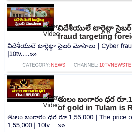
విదేశీయులే టార్గెట్గా సైబ
fraud targeting fore
విదేశీయులే టార్గెట్గా సైబర్ మోసాలు | Cyber ​​fr
|10tv.....»»
CATEGORY:
NEWS
CHANNEL:
10TVNEWSTE
తులం బంగారం ధర రూ.1,
of gold in Tulam is R
తులం బంగారం ధర రూ.1,55,000 | The price of
1,55,000.| 10tv.....»»