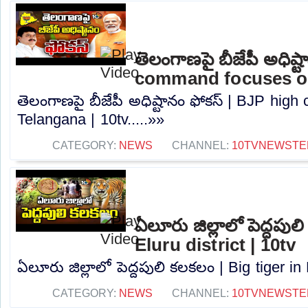
తెలంగాణపై బీజేపీ అధిష్
command focuses on
తెలంగాణపై బీజేపీ అధిష్టానం ఫోకస్ | BJP hi
Telangana | 10tv.....»»
CATEGORY:
NEWS
CHANNEL:
10TVNEWSTE
ఏలూరు జిల్లాలో పెద్దపుల
Eluru district | 10tv
ఏలూరు జిల్లాలో పెద్దపులి కలకలం | Big tiger in E
CATEGORY:
NEWS
CHANNEL:
10TVNEWSTE