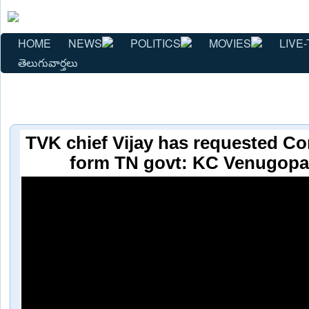
HOME
NEWS
POLITICS
MOVIES
LIVE-
తెలుగువార్తలు
TVK chief Vijay has requested Co
form TN govt: KC Venugopal